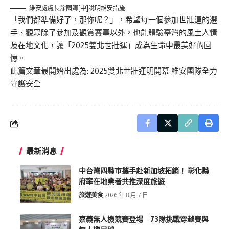
維安處處長涂國卿[中]說明維安措施
「我們都準備好了，那你呢？」，希望每一個參加世壯運的選
手、觀眾除了參加及觀賞賽事以外，也能體驗臺灣的風土人情
及在地文化，讓「2025雙北世壯運」成為生命中最美好的回
憶。
此篇文章最開始出處為:
2025雙北世壯運明開幕 維安團隊全力
守護安全
最新消息
中台灣四縣市攜手赴新加坡拓銷！ 彰化縣
府率在地業者共推深度旅遊
旅遊美食
2026 年 8 月 7 日
嘉義無人機競賽登場 73隊挑戰穿越賽與