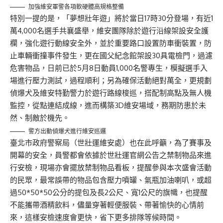
加強維安軍警各項軟硬體高規格整備
特別一提的是，「夢想壯年遊」將於當日17時30分登場，有近1
萬4,000名選手共襄盛舉，維安團隊除於遊行沿線架設安全護
欄，強化遊行動線安全外，並於重要路口設置防車衝裝置，防
止車輛衝撞事件發生，更在國父紀念館架設30具電檢門，過濾
危害物品，日前已於5月8日動員1,000名警專生，模擬選手入
場進行壓力測試，過程順利；另為確保活動絕對萬全，更規劃
偵爆犬及維安特勤警力於遊行路線梭巡，搭配制高點及無人機
監控，從點連結成線，進而構築3D維安場域，務期防患於未
然、制敵於機先。
警方出動偵爆犬進行維安巡邏
臺北市政府警察局（世壯運維安處）也在此呼籲，為了賽事及
開幕的安全，員警都會依據於世壯運官網公告之禁制物品來進
行安檢，現場亦會擺放禁制物品看板，提醒參與本次盛會活動
的民眾，最常誤帶的物品包含壓力噴罐、氣瓶加油喇叭，或超
過50*50*50公分的提包及長2公尺、寬1公尺的旗幟，也提醒
不能攜帶酒精飲料，儘量穿著輕便服裝、帶著愉快的心情前
來，這樣安檢速度會更快，省下更多排隊等候時間。