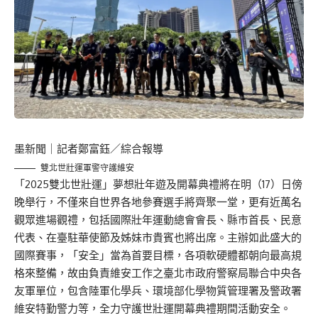
墨新聞
｜記者鄭富鈺／綜合報導
雙北世壯運軍警守護維安
「2025雙北世壯運」夢想壯年遊及開幕典禮將在明（17）日傍
晚舉行，不僅來自世界各地參賽選手將齊聚一堂，更有近萬名
觀眾進場觀禮，包括國際壯年運動總會會長、縣市首長、民意
代表、在臺駐華使節及姊妹市貴賓也將出席。主辦如此盛大的
國際賽事，「安全」當為首要目標，各項軟硬體都朝向最高規
格來整備，故由負責維安工作之臺北市政府警察局聯合中央各
友軍單位，包含陸軍化學兵、環境部化學物質管理署及警政署
維安特勤警力等，全力守護世壯運開幕典禮期間活動安全。