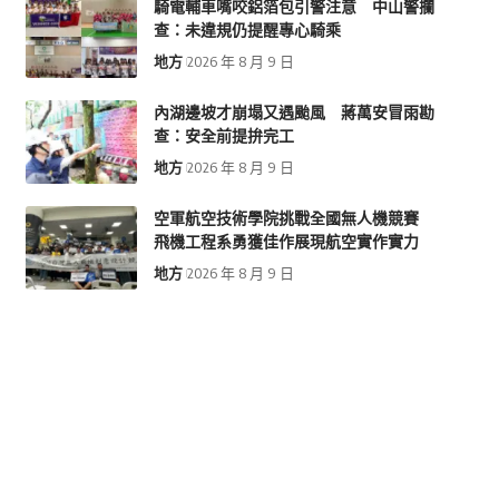
騎電輔車嘴咬鋁箔包引警注意 中山警攔
查：未違規仍提醒專心騎乘
地方
2026 年 8 月 9 日
內湖邊坡才崩塌又遇颱風 蔣萬安冒雨勘
查：安全前提拚完工
地方
2026 年 8 月 9 日
空軍航空技術學院挑戰全國無人機競賽
飛機工程系勇獲佳作展現航空實作實力
地方
2026 年 8 月 9 日