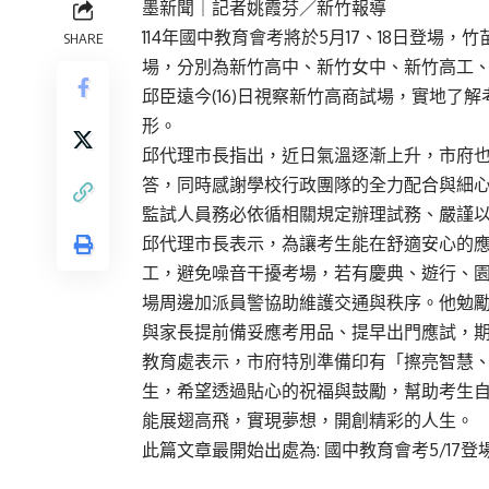
墨新聞
｜記者姚霞芬／新竹報導
114年國中教育會考將於5月17、18日登場，
SHARE
場，分別為新竹高中、新竹女中、新竹高工、
邱臣遠今(16)日視察新竹高商試場，實地了
形。
邱代理市長指出，近日氣溫逐漸上升，市府
答，同時感謝學校行政團隊的全力配合與細
監試人員務必依循相關規定辦理試務、嚴謹
邱代理市長表示，為讓考生能在舒適安心的
工，避免噪音干擾考場，若有慶典、遊行、
場周邊加派員警協助維護交通與秩序。他勉
與家長提前備妥應考用品、提早出門應試，
教育處表示，市府特別準備印有「擦亮智慧
生，希望透過貼心的祝福與鼓勵，幫助考生
能展翅高飛，實現夢想，開創精彩的人生。
此篇文章最開始出處為:
國中教育會考5/17登