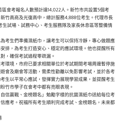
竹苗區會考報名人數預計達14,022人。新竹市共設置5個考
新竹高商及光復高中，總計服務4,888位考生。代理市長
解考生試場、試務中心、考生服務隊及家長休息區等整備情
也為考生們準備濕紙巾，讓考生可以保持冷靜，專心做題應
心安排，為考生打造安心、穩定的應試環境。他也提醒所有
以對，確保考試過程零疏漏。
應考環境，市府已要求相關單位於考試期間考場周邊暫停施
園遊會及廟會等活動，需柔性勸離以免影響考試，並於各考
勵考生以平常心應試，發揮實力展現學習成果，並提醒考生
期盼竹市學子在會考中都有亮眼表現。
、自信贏戰、金榜題名」勉勵字樣的抗菌濕紙巾送給每位考
自信應考。祝福所有考生順利完成考試、金榜題名，未來都
場