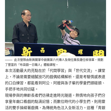
此次營隊由新興閣掌中劇團第六代傳人及現任團長鍾任樑領軍，規劃
了豐富的「布袋戲一日職人」體驗課程。
本次活動最大的亮點在於「代間學習」與「世代交流」。課堂
上，不論是需要細膩技巧的戲偶結構解析，還是考驗情感表達
的口白練習，都能看到阿公、阿嬤與孫子輩的學童們頭碰頭、
手把手地共同切磋。
現場參與的樂齡長者們彷彿走進時光隧道，熱情地向孩子們分
享童年廟口看戲的點滴記憶；而數位時代的小學生們，則用靈
活的雙手操縱著戲偶，為傳統角色注入全新活力。這種「青銀