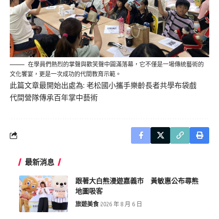
在學員們熱烈的掌聲與歡笑聲中圓滿落幕，它不僅是一場傳統藝術的
文化饗宴，更是一次成功的代間教育示範。
此篇文章最開始出處為:
老松國小攜手樂齡長者共學布袋戲
代間營隊傳承百年掌中藝術
最新消息
跟著大白熊漫遊嘉義市 黃敏惠公布尋熊
地圖吸客
旅遊美食
2026 年 8 月 6 日