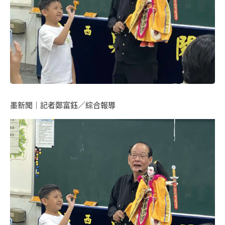
墨新聞
｜記者鄭富鈺／綜合報導