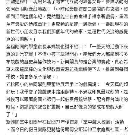
活動過程中，現場充滿了跨世代互動的溫馨笑聲。參與活動的
張阿嬤眼眶泛紅地說：「小時候最期待廟口熱鬧的布袋戲，沒
想到活到這個年紀，竟然還能坐在教室裡手裡拿著戲偶、重溫
童年最愛的傳統藝術！更感動的是能一邊操偶，一邊跟現在的
新世代小朋友分享我們那個年代的故事，這種世代交流的感覺
真的很溫暖。」
全程陪同的學童家長李媽媽也讚不絕口：「一整天的活動下來
真的非常充實！不僅小孩子玩得開心，連我們大人都學到很多
布袋戲的歷史與操作技巧。新興閣真的是台灣的寶藏，真心希
望未來這麼棒的文化與教育資源能夠繼續傳下去，推廣到每個
學校，讓更多孩子接觸。」
老松國小的林同學則興奮地展示手上的戲偶說：「今天真的超
好玩！我學會了讓戲偶走路跟翻轉。不過我印象最深刻的，是
最後可以跟著劇團老師們一起敲奏傳統樂器、配合舞台演出的
時候，鏘鏘鏘的聲音好震撼，自己好像真的變成布袋戲大師
了！」
新興閣掌中劇團早在民國77年便首創「掌中戲入校園」活動
，而今日的假日營隊更將這份薪傳火炬延伸至家庭與社區。老