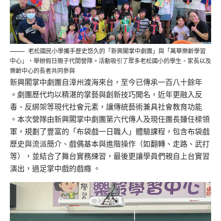
老松國民小學攜手歷史悠久的「新興閣掌中劇團」與「萬華樂齡學習
中心」，舉辦假日親子代間營隊。活動吸引了眾多老松國小的學生、家長以及
樂齡中心的長者共同參與
新興閣掌中劇團自漳州渡海來台，至今已傳承一百八十餘年
。劇團歷代均以精湛的掌藝與創新技巧聞名，近年更融入反
毒、反綁架等現代社會元素，讓傳統藝術兼具社會教育功能
。本次營隊由新興閣掌中劇團第六代傳人及現任團長鍾任樑領
軍，規劃了豐富的「布袋戲一日職人」體驗課程，包含布袋戲
歷史與流派簡介、戲偶基本與進階操作（如翻轉、走路、武打
等），並結合了舞台實務練習，最後更讓學員們親自上台實習
演出，過足掌中戲的戲癮 。