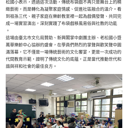
松國小表示，透過這次活動，傳統布袋戲不再只是舞台上的精
緻藝術，而是轉化為凝聚家庭情感、促進社區融合的溫介。看
到祖孫三代、親子家庭在樂齡教室裡一起為戲偶發聲、共同完
成一場實習演出，深刻實踐了布袋戲移風易俗與社教的功能
。
這場由臺北市文化局贊助、新興閣掌中劇團主辦、老松國小暨
萬華樂齡中心協辦的盛會，在學員們熱烈的掌聲與歡笑聲中圓
滿落幕，它不僅是一場傳統藝術的文化饗宴，更是一次成功的
代間教育示範，證明了傳統文化的底蘊，正是當代推動世代和
諧與祥和社會的最佳良方。