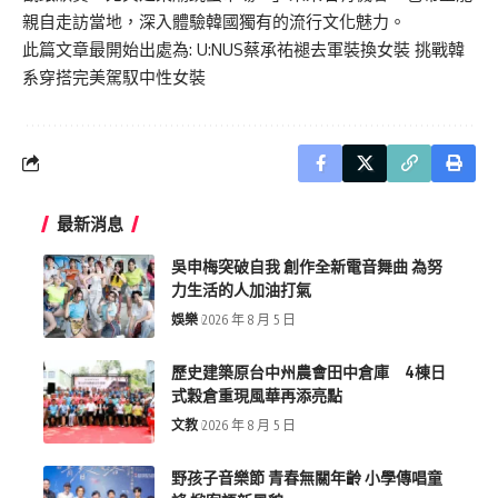
親自走訪當地，深入體驗韓國獨有的流行文化魅力。
此篇文章最開始出處為:
U:NUS蔡承祐褪去軍裝換女裝 挑戰韓
系穿搭完美駕馭中性女裝
最新消息
吳申梅突破自我 創作全新電音舞曲 為努
力生活的人加油打氣
娛樂
2026 年 8 月 5 日
歷史建築原台中州農會田中倉庫 4棟日
式穀倉重現風華再添亮點
文教
2026 年 8 月 5 日
野孩子音樂節 青春無關年齡 小學傳唱童