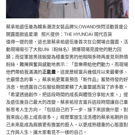
蔡承祐退伍後為韓系潮流女裝品牌SLOWAND快閃活動首度公
開露面掀追星潮 照片提供：THE HYUNDAI 現代百貨
值得一提的是，這也是蔡承祐退伍後首次在公開場合露面，活
動現場吸引了大批UNi（粉絲名）擠爆現場見證他的魅力回
歸；而從軍旅男孩蛻變為穩重型男的他相隔多時再度見到熱情
粉絲，難掩興奮與感動地表示：「音樂帶給他們動力，而現場
他們帶給我滿滿的
正能量
，這是歷經當兵幾個月以來最奢侈、
也最懷念的事。」蔡承祐更驚喜預告「新作品」蓄勢待發的好
消息，他透露自己在服役期間累積了大量靈感而寫了許多歌，
「希望透過創作，把這段時間的成長與體悟分享給大家。」提
及退伍後自己最大的改變，蔡承祐坦言當兵這段時間讓自己重
新思考人生方向，「包括自己的下一步、接下來該做什麼，對
我來說心態上成長很多。」經歷軍旅生活洗禮的蔡承祐期許自
己未來能成為肩膀更有擔當的藝人，以更成熟穩重的心態面對
工作與人生，讓大家看見不一樣的自己。