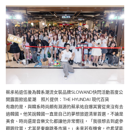
蔡承祐退伍後為韓系潮流女裝品牌SLOWAND快閃活動首度公
開露面掀追星潮 照片提供：THE HYUNDAI 現代百貨
有趣的是，與韓系時尚頗有淵源的蔡承祐自爆其實從來沒有去
過韓國。他笑說韓國一直是自己的夢想旅遊清單首選，不論是
美食、時尚還是音樂文化都讓他非常嚮往，「我很想去到處參
觀跟欣賞，尤其是東廟跳蚤市場。」未來若有機會，也希望能