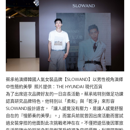
蔡承祐演繹韓國人氣女裝品牌【SLOWAND】以男性視角演繹
中性簡約美學 照片提供：THE HYUNDAI 現代百貨
為了出席這次品牌好友的一日店長活動，蔡承祐特別做足功課
認真研究品牌特色，他特別以「柔和」與「乾淨」來形容
SLOWAND設計語言，「讓人感覺沒有壓力，是讓人感覺舒服
自在的『慢節奏的美學』。」而當兵前就曾因出席活動而嘗試
過女裝穿搭的他面對此次挑戰老神在在，不僅把退伍後因軍旅