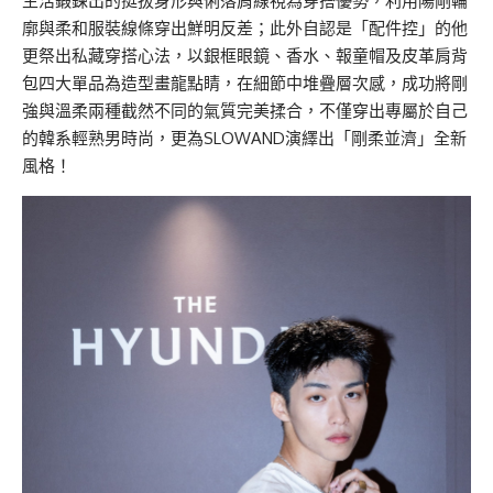
生活鍛鍊出的挺拔身形與俐落肩線視為穿搭優勢，利用陽剛輪
廓與柔和服裝線條穿出鮮明反差；此外自認是「配件控」的他
更祭出私藏穿搭心法，以銀框眼鏡、香水、報童帽及皮革肩背
包四大單品為造型畫龍點睛，在細節中堆疊層次感，成功將剛
強與溫柔兩種截然不同的氣質完美揉合，不僅穿出專屬於自己
的韓系輕熟男時尚，更為SLOWAND演繹出「剛柔並濟」全新
風格！