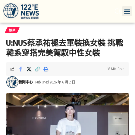
娛樂
U:NUS蔡承祐褪去軍裝換女裝 挑戰
韓系穿搭完美駕馭中性女裝
18 Min Read
新聞中心
Published 2026 年 6 月 2 日