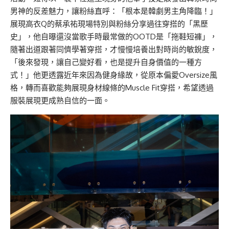
男神的反差魅力，讓粉絲直呼：「根本是韓劇男主角降臨！」
展現高衣Q的蔡承祐現場特別與粉絲分享過往穿搭的「黑歷
史」，他自曝還沒當歌手時最常做的OOTD是「拖鞋短褲」，
隨著出道跟著同儕學著穿搭，才慢慢培養出對時尚的敏銳度，
「後來發現，讓自己變好看，也是提升自身價值的一種方
式！」他更透露近年來因為健身緣故，從原本偏愛Oversize風
格，轉而喜歡能夠展現身材線條的Muscle Fit穿搭，希望透過
服裝展現更成熟自信的一面。