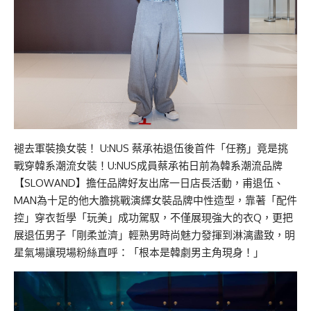
褪去軍裝換女裝！ U:NUS 蔡承祐退伍後首件「任務」竟是挑
戰穿韓系潮流女裝！U:NUS成員蔡承祐日前為韓系潮流品牌
【SLOWAND】擔任品牌好友出席一日店長活動，甫退伍、
MAN為十足的他大膽挑戰演繹女裝品牌中性造型，靠著「配件
控」穿衣哲學「玩美」成功駕馭，不僅展現強大的衣Q，更把
展退伍男子「剛柔並濟」輕熟男時尚魅力發揮到淋漓盡致，明
星氣場讓現場粉絲直呼：「根本是韓劇男主角現身！」