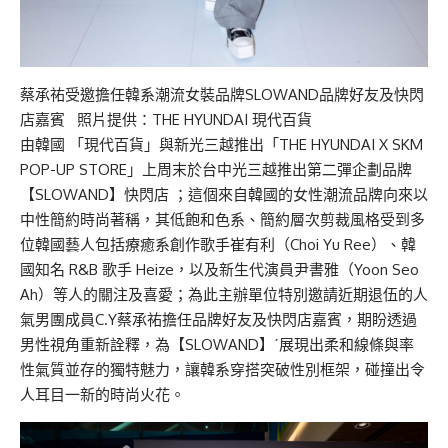
蔡承祐受邀擔任韓系潮流女裝品牌SLOWAND品牌好友及快閃
店嘉賓 照片提供：THE HYUNDAI 現代百貨
由韓國 「現代百貨」與新光三越推出「THE HYUNDAI X SKM
POP-UP STORE」上周末於台中光三越推出第二彈企劃品牌
【SLOWAND】快閃店 ；這個來自韓國的女性潮流品牌向來以
中性簡約時尚著稱，其低飽和色系、簡約層次剪裁風格受到多
位韓國藝人包括療癒系創作歌手崔有利（Choi Yu Ree）、韓
國知名 R&B 歌手 Heize，以及新生代演員尹書雅（Yoon Seo
Ah）等人的關注及喜愛；為此主辦單位特別邀請近期退伍的人
氣男團成員C.Y蔡承祐擔任品牌好友及快閃店嘉賓，期盼透過
男性視角重新詮釋，為【SLOWAND】ˊ展現出柔和線條與率
性氣質並存的獨特魅力，讓韓系穿搭突破性別框架，碰撞出令
人耳目一新的時尚火花。