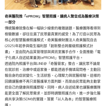
奇美醫院推「
ePROM
」智慧照護，讓病人聲音成為醫療決策
一部分
傳統醫療就像在解一幅缺少線索的複雜謎題，醫療團隊看得到
檢驗數據，卻往往漏了民眾最真實的感受！為了打造以民眾為
核心的智慧醫療照護模式，奇美醫療財團法人奇美醫院自去
(2025)年起參與衛生福利部「創新整合跨層級照護模式計
畫」，並由院內品質管理部與資訊室攜手合作，全面推動「電
子化病人自述結果量測(ePROM)」智慧照護平台。
透過院內照護平台與LINE@「奇醫管家」整合，讓民眾不論是
在就診前、治療中或返家後，都能透過手機填寫問卷，主動回
報自身的症狀變化、生活狀態、心理壓力與就醫經驗。這樣的
回饋讓醫療不再只是醫護單方面判斷，而是由民眾能夠主動掌
控自己的健康與照護歷程。同時，病人自述結果也讓醫療團隊
能更全面了解民眾需求，並即時調整照護方向，進一步強化醫
病共享決策(SDM)的實踐，落實「以人為本」的智慧醫療照
護。