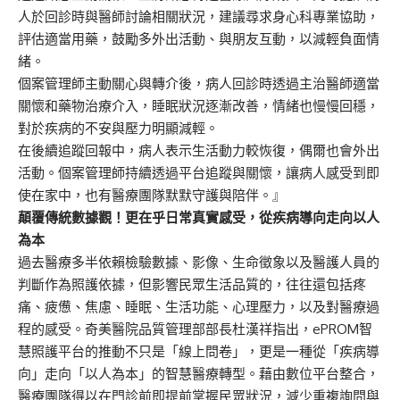
人於回診時與醫師討論相關狀況，建議尋求身心科專業協助，
評估適當用藥，鼓勵多外出活動、與朋友互動，以減輕負面情
緒。
個案管理師主動關心與轉介後，病人回診時透過主治醫師適當
關懷和藥物治療介入，睡眠狀況逐漸改善，情緒也慢慢回穩，
對於疾病的不安與壓力明顯減輕。
在後續追蹤回報中，病人表示生活動力較恢復，偶爾也會外出
活動。個案管理師持續透過平台追蹤與關懷，讓病人感受到即
使在家中，也有醫療團隊默默守護與陪伴。』
顛覆傳統數據觀！更在乎日常真實感受，從疾病導向走向以人
為本
過去醫療多半依賴檢驗數據、影像、生命徵象以及醫護人員的
判斷作為照護依據，但影響民眾生活品質的，往往還包括疼
痛、疲憊、焦慮、睡眠、生活功能、心理壓力，以及對醫療過
程的感受。奇美醫院品質管理部部長杜漢祥指出，ePROM智
慧照護平台的推動不只是「線上問卷」，更是一種從「疾病導
向」走向「以人為本」的智慧醫療轉型。藉由數位平台整合，
醫療團隊得以在門診前即提前掌握民眾狀況，減少重複詢問與