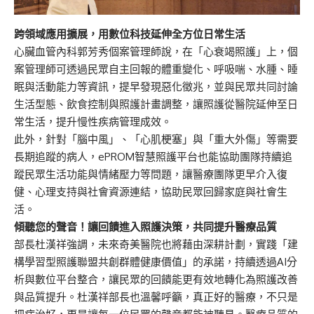
跨領域應用擴展，用數位科技延伸全方位日常生活
心臟血管內科郭芳秀個案管理師說，在「心衰竭照護」上，個
案管理師可透過民眾自主回報的體重變化、呼吸喘、水腫、睡
眠與活動能力等資訊，提早發現惡化徵兆，並與民眾共同討論
生活型態、飲食控制與照護計畫調整，讓照護從醫院延伸至日
常生活，提升慢性疾病管理成效。
此外，針對「腦中風」、「心肌梗塞」與「重大外傷」等需要
長期追蹤的病人，ePROM智慧照護平台也能協助團隊持續追
蹤民眾生活功能與情緒壓力等問題，讓醫療團隊更早介入復
健、心理支持與社會資源連結，協助民眾回歸家庭與社會生
活。
傾聽您的聲音！讓回饋進入照護決策，共同提升醫療品質
部長杜漢祥強調，未來奇美醫院也將藉由深耕計劃，實踐「建
構學習型照護聯盟共創群體健康價值」的承諾，持續透過AI分
析與數位平台整合，讓民眾的回饋能更有效地轉化為照護改善
與品質提升。杜漢祥部長也溫馨呼籲，真正好的醫療，不只是