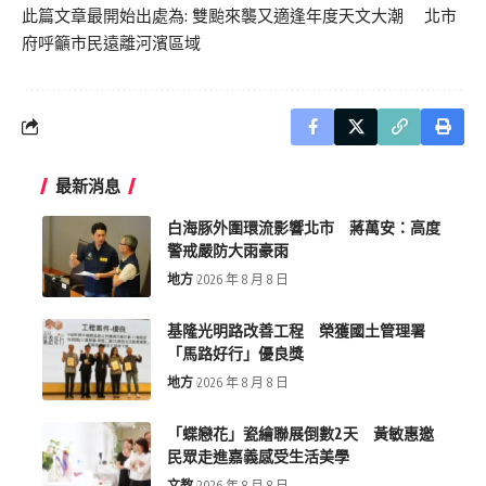
此篇文章最開始出處為:
雙颱來襲又適逢年度天文大潮 北市
府呼籲市民遠離河濱區域
最新消息
白海豚外圍環流影響北市 蔣萬安：高度
警戒嚴防大雨豪雨
地方
2026 年 8 月 8 日
基隆光明路改善工程 榮獲國土管理署
「馬路好行」優良獎
地方
2026 年 8 月 8 日
「蝶戀花」瓷繪聯展倒數2天 黃敏惠邀
民眾走進嘉義感受生活美學
文教
2026 年 8 月 8 日