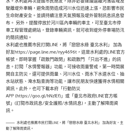
水。水利處再次提醒市民朋友，除非必要建議遠離河濱區域及
駛離堤外車輛，避免雨勢造成河川水位迅速上漲，恐影響市民
生命財產安全。並請持續注意天氣預報及堤外管制訊息訊息發
布。 另外，提醒停放於河川區內車輛的車主，可至臺北市停
車工程管理處網站，登錄車輛資訊，就可收到堤外停車場防汛
的簡訊通知。
水利處也推薦市民打開LINE，將「
戀戀水綠 臺北水利
」 加為
好友https://page.line.me/nyy4696t，這是水利處的LINE官方
帳號，即時掌握「疏散門啟閉」和疏散門 「只出不進」的訊
息。訂閱「水情警報器」功能，可接收雨量警戒，第一時間展
開自主防災，還可提供雨量、河川水位、雨水下水道水位、抽
水站狀態、淹水點查詢等功能，讓市民朋友快速獲得水情相關
資訊。此外，也可下載本府「
行動防災
APP
(https://goo.gl/hNz1Ef)」或「臺北市政府LINE官方帳
號」(訂閱市政訊息/安全護照/水情訊息)，主動了解降雨資
訊。
水利處也推薦市民打開LINE，將「
戀戀水綠 臺北水利
」 加為好友，主
動了解降雨資訊。