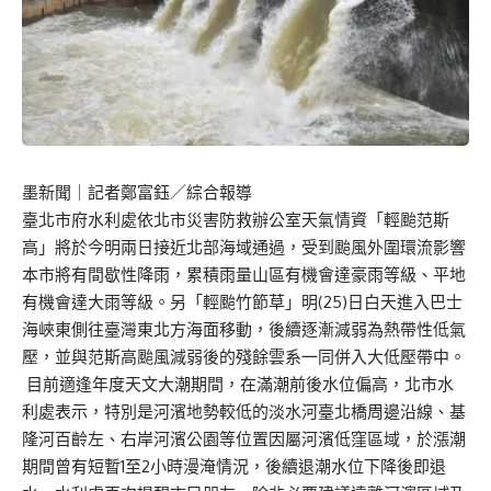
墨新聞
｜記者鄭富鈺／綜合報導
臺北市府水利處依北市災害防救辦公室天氣情資「輕颱范斯
高」將於今明兩日接近北部海域通過，受到颱風外圍環流影響
本市將有間歇性降雨，累積雨量山區有機會達豪雨等級、平地
有機會達大雨等級。另「輕颱竹節草」明(25)日白天進入巴士
海峽東側往臺灣東北方海面移動，後續逐漸減弱為熱帶性低氣
壓，並與范斯高颱風減弱後的殘餘雲系一同併入大低壓帶中。
目前適逢年度天文大潮期間，在滿潮前後水位偏高，北市水
利處表示，特別是河濱地勢較低的淡水河臺北橋周邊沿線、基
隆河百齡左、右岸河濱公園等位置因屬河濱低窪區域，於漲潮
期間曾有短暫1至2小時漫淹情況，後續退潮水位下降後即退