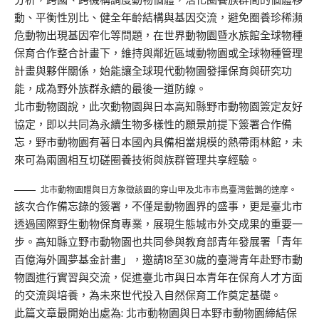
動、平衡性別比、健全年齡結構與基因交流，避免圈養珍稀瀕
危動物出現基因窄化等問題，在世界動物園暨水族館全球物種
保育合作整合計畫下，維持與鄰近區域動物園或全球物種管理
計畫與夥伴關係，始能讓全球現代動物園發揮保育與研究功
能，成為野外族群永續的最後一道防線。
北市動物園說，此次動物園與日本高知縣野市動物園簽定友好
協定，即以共同為永續生物多樣性的願景前提下簽署合作備
忘，野市動物園有著日本國內具備相當規模的熱帶雨林館，未
來可為兩園相互切磋圈養技術與族群管理共享經驗。
北市動物園贈與日方象徵該園的穿山甲及北市市鳥臺灣藍鵲的達摩。
該次合作備忘錄的簽署，不僅是動物園界的盛事，更是臺北市
透過國際野生動物保育專業，展現生態城市外交成果的重要一
步。高知縣立野市動物園也共同參與教育部青年發展署「青年
百億海外圓夢基金計畫」，邀請18至30歲的臺灣青年赴野市動
物園進行實習與交流，促進臺北市與日本青年在保育人才方面
的交流與培養，為未來世代投入自然保育工作奠定基礎。
此篇文章最開始出處為:
北市動物園與日本野市動物園締結保