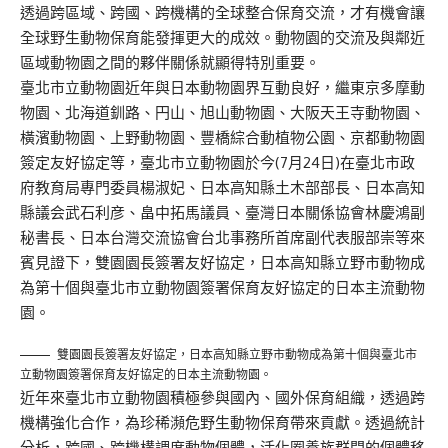
透過跨區域、跨國、跨機構的全球整合保育交流，才有機會讓
全球野生動物保育能發揮更大的成效。動物園的交流及與鄰近
區域動物園之間的夥伴關係就顯得特別重要。
臺北市立動物園近年與日本動物園界互動良好，繼東京多摩動
物園、北海道釧路、円山、旭山動物園、大阪天王寺動物園、
橫濱動物園、上野動物園、豐橋綜合動植物公園、京都動物園
簽定友好協定等，臺北市立動物園於今(7月24日)在臺北市政
府教育局專門委員楊淑妃、日本高知縣土木部部長、日本高知
縣議会武石利彦、畠中拓馬議員、臺灣日本關係協會林慶鴻副
秘書長、日本台灣交流協會台北事務所首席副代表服部崇等來
賓見證下，雙園園長簽署友好協定，日本高知縣立野市動物成
為第十個與臺北市立動物園簽署保育友好協定的日本主流動物
園。
雙園園長簽署友好協定，日本高知縣立野市動物成為第十個與臺北市
立動物園簽署保育友好協定的日本主流動物園。
近年來臺北市立動物園積極參與國內、國外保育組織，透過跨
機構強化合作，為珍稀瀕危野生動物保育帶來貢獻。透過統計
分析，跨國、跨機構調度動物個體，活化圈養族群間的個體移