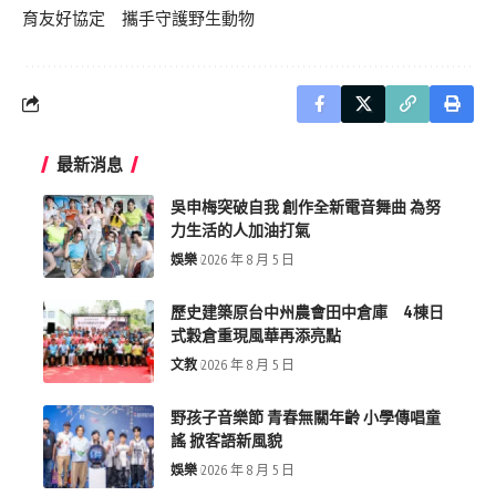
育友好協定 攜手守護野生動物
最新消息
吳申梅突破自我 創作全新電音舞曲 為努
力生活的人加油打氣
娛樂
2026 年 8 月 5 日
歷史建築原台中州農會田中倉庫 4棟日
式穀倉重現風華再添亮點
文教
2026 年 8 月 5 日
野孩子音樂節 青春無關年齡 小學傳唱童
謠 掀客語新風貌
娛樂
2026 年 8 月 5 日