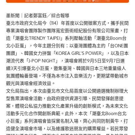
墨新聞
｜記者鄭富鈺／綜合報導
臺北市政府文化局今（114）年首度以公開徵案方式，攜手民間
專業演唱會團隊製作團隊寬宏藝術經紀股份有限公司策畫，打
造「潮臺北TRENDY TAIPEI」系列壓軸活動「潮臺北Boom台
北小巨蛋」，今年主題分別有：以臺灣團體為主的「台ONE團
團讚」、韓國女力拼盤「KOREA GIRL’S POWER」，以及日本
潮流代表「J-POP NIGHT」，演唱會將於9月5日至9月7日連
續3天引爆臺北小巨蛋，邀集臺灣、韓國與日本三地重量級人
氣團體輪番登場，不僅為本市注入音樂活力，更期望帶動城市
觀光與演唱會經濟效益。
文化局指出，本次由臺北市文化局首度以公開遴選機制辦理大
型售票演唱會活動，由政府提供資源引導、民間發揮創意提
案，體現公私協力推動文化產業升級的創新模式，為未來文化
活動多元化合作開創新典範。此外，本次「潮臺北Boom台北
小巨蛋」系列演唱會皆採實名制入場，齊心共同防制黃牛，打
造健全演唱會市場，以及維護歌迷朋友的購票權益。若民眾發