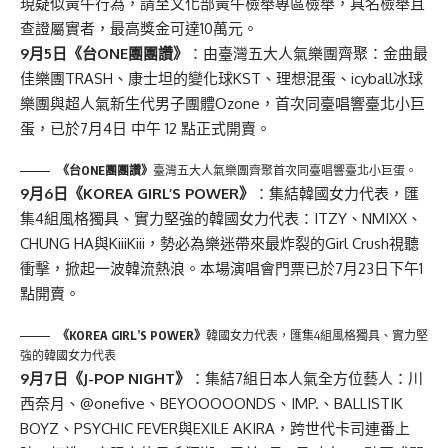
現疑似黃牛行為，請至文化部黃牛檢舉專區檢舉，具名檢舉且
查證屬實者，最高獎金可達10萬元。
9
月5日《台ONE團團讚》
：由臺灣五大人氣樂團齊聚：金曲最
佳樂團TRASH、康士坦的變化球KST、理想混蛋、icyball冰球
樂團與超人氣新生代男子團體Ozone，首次同臺唱響臺北小巨
蛋，已於7月4日 中午 12 點正式開賣。
《台ONE團團讚》
臺灣五大人氣樂團齊聚首次同臺唱響臺北小巨蛋。
9
月6日《KOREA GIRL’S POWER》
：集結韓國女力代表，匯
集4組風格獨具、實力堅強的韓國女力代表：ITZY、NMIXX、
CHUNG HA與KiiiKiii，勢必為樂迷帶來最炸裂的Girl Crush視聽
衝擊，掀起一波韓流熱浪。本場演唱會門票已於7月23日下午1
點開賣。
《KOREA GIRL’S POWER》
韓國女力代表，匯集4組風格獨具、實力堅
強的韓國女力代表
9
月7日《J-POP NIGHT》
：集結7組⽇本⼈氣全方位藝⼈：川
西奈月、@onefive、BEYOOOOONDS、IMP.、BALLISTIK
BOYZ、PSYCHIC FEVER與EXILE AKIRA，跨世代卡司連番上