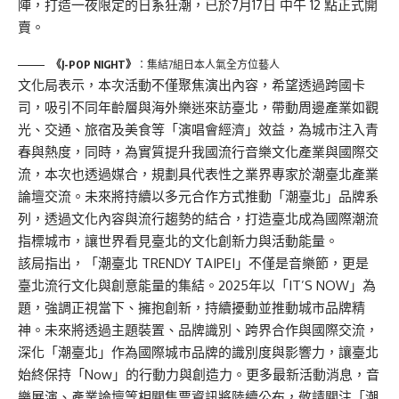
陣，打造一夜限定的日系狂潮，已於7月17日 中午 12 點正式開
賣。
《J-POP NIGHT》
：集結7組⽇本⼈氣全方位藝⼈
文化局表示，本次活動不僅聚焦演出內容，希望透過跨國卡
司，吸引不同年齡層與海外樂迷來訪臺北，帶動周邊產業如觀
光、交通、旅宿及美食等「演唱會經濟」效益，為城市注入青
春與熱度，同時，為實質提升我國流行音樂文化產業與國際交
流，本次也透過媒合，規劃具代表性之業界專家於潮臺北產業
論壇交流。未來將持續以多元合作方式推動「潮臺北」品牌系
列，透過文化內容與流行趨勢的結合，打造臺北成為國際潮流
指標城市，讓世界看見臺北的文化創新力與活動能量。
該局指出，「潮臺北 TRENDY TAIPEI」不僅是音樂節，更是
臺北流行文化與創意能量的集結。2025年以「IT’S NOW」為
題，強調正視當下、擁抱創新，持續擾動並推動城市品牌精
神。未來將透過主題裝置、品牌識別、跨界合作與國際交流，
深化「潮臺北」作為國際城市品牌的識別度與影響力，讓臺北
始終保持「Now」的行動力與創造力。更多最新活動消息，音
樂展演、產業論壇等相關售票資訊將陸續公布，敬請關注「潮