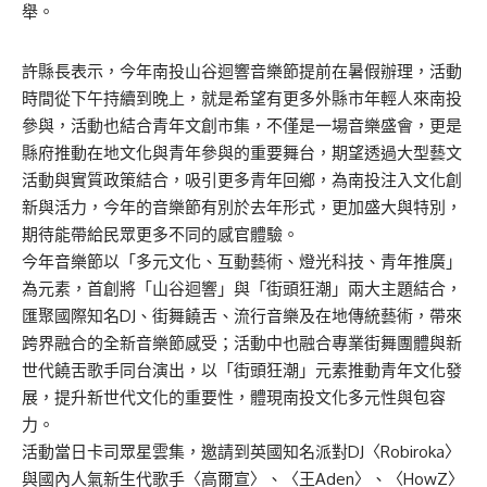
舉。
許縣長表示，今年南投山谷迴響音樂節提前在暑假辦理，活動
時間從下午持續到晚上，就是希望有更多外縣市年輕人來南投
參與，活動也結合青年文創市集，不僅是一場音樂盛會，更是
縣府推動在地文化與青年參與的重要舞台，期望透過大型藝文
活動與實質政策結合，吸引更多青年回鄉，為南投注入文化創
新與活力，今年的音樂節有別於去年形式，更加盛大與特別，
期待能帶給民眾更多不同的感官體驗。
今年音樂節以「多元文化、互動藝術、燈光科技、青年推廣」
為元素，首創將「山谷迴響」與「街頭狂潮」兩大主題結合，
匯聚國際知名DJ、街舞饒舌、流行音樂及在地傳統藝術，帶來
跨界融合的全新音樂節感受；活動中也融合專業街舞團體與新
世代饒舌歌手同台演出，以「街頭狂潮」元素推動青年文化發
展，提升新世代文化的重要性，體現南投文化多元性與包容
力。
活動當日卡司眾星雲集，邀請到英國知名派對DJ〈Robiroka〉
與國內人氣新生代歌手〈高爾宣〉、〈王Aden〉、〈HowZ〉