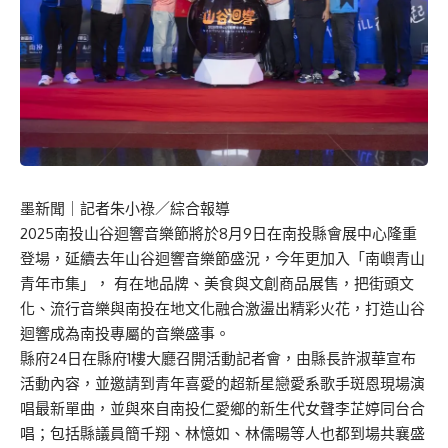
墨新聞
｜記者朱小祿／綜合報導
2025南投山谷迴響音樂節將於8月9日在南投縣會展中心隆重
登場，延續去年山谷迴響音樂節盛況，今年更加入「南嶼青山
青年市集」， 有在地品牌、美食與文創商品展售，把街頭文
化、流行音樂與南投在地文化融合激盪出精彩火花，打造山谷
迴響成為南投專屬的音樂盛事。
縣府24日在縣府1樓大廳召開活動記者會，由縣長許淑華宣布
活動內容，並邀請到青年喜愛的超新星戀愛系歌手斑恩現場演
唱最新單曲，並與來自南投仁愛鄉的新生代女聲李芷婷同台合
唱；包括縣議員簡千翔、林憶如、林儒暘等人也都到場共襄盛