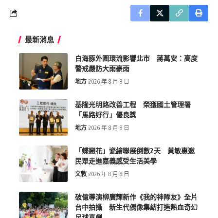
最新消息
白海豚外圍環流影響北市 蔣萬安：高度
警戒嚴防大雨豪雨
地方
2026 年 8 月 8 日
基隆光明路改善工程 榮獲國土管理署
「馬路好行」優良獎
地方
2026 年 8 月 8 日
「蝶戀花」瓷繪聯展倒數2天 黃敏惠邀
民眾走進嘉義感受生活美學
文教
2026 年 8 月 8 日
破億導演柳廣輝新作《我的神隊友》全片
台中拍攝 新生代偶像集結打造熱血奇幻
足球喜劇