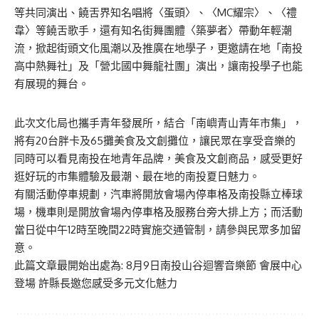
等共同演出、饒舌界知名唱將〈蛋頭〉、〈MC耀宗〉、〈禮
韋〉等饒舌歌手，還有知名街舞團體〈築夢者〉帶動年輕潮
流，掀起街頭文化風潮以及推廣在地學子，更邀請在地「南投
高中熱舞社」及「營北國中舞龍社團」演出，讓南投學子也能
有展現的舞台。
此次文化局也攜手青年發展所，結合「南嶼青山青年市集」，
將有20台胖卡及65攤美食及文創攤位，讓民眾在享受音樂的
同時可以看見南投在地青年品牌，美食及文創商品，感受更好
逛好玩的市集體驗及最潮、最在地的南投夏日魅力。
有關活動停車規劃，汽車將開放會場內停車格及南投縣立棒球
場，機車則是開放會場內停車格及服務台旁大排上方；而活動
當日從中午12時至晚間22時實施交通管制，請參與民眾多加留
意。
此篇文章最開始出處為:
8月9日南投山谷迴響音樂節 會展中心
登場 許縣長邀您感受多元文化魅力