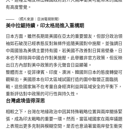
有高度警覺。
（照片來源：亞洲電視新聞）
美中拉鋸持續，印太格局進入重構期
日本方面，雖然長期是美國在亞太的重要盟友，但部分政治領
袖如石破茂已經表態反對無條件追隨美國對中施壓，並強調日
中兩國皆為美債主要持有國，若美國不改善對日貿易壁壘，日
本也不排除與中國合作對美施壓。此舉雖非官方政策，但反映
出日方內部對美中政策的多元聲音日益顯著。
整體而言，從菲律賓、印度、澳洲、韓國到日本的態度轉變可
觀察出，美國原本在印太區域試圖打造的圍中聯盟正面臨挑
戰。這些國家無不在考量自身經濟利益與區域安全的平衡下，
重新評估對中政策的可行性與持久性。
台灣處境值得深思
相較之下，台灣在地緣政治中因其特殊戰略位置與兩岸關係緊
張，成為印太戰略的重要一環。然而，當區域國家在兩岸議題
上表現出更多克制與模糊空間，是否也意涵著當兩岸發生衝突