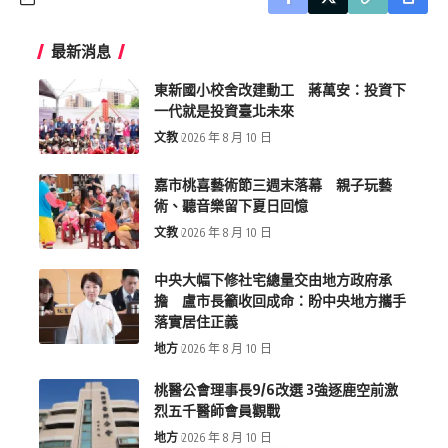
最新消息
東新國小校舍改建動工 蔣萬安：投資下
一代就是投資臺北未來
文教
2026 年 8 月 10 日
嘉市桃喜藝術節三週末落幕 親子玩藝
術、聽音樂留下夏日回憶
文教
2026 年 8 月 10 日
中央大幅下修社宅總量交由地方政府承
擔 盧市長籲收回成命：盼中央地方攜手
落實居住正義
地方
2026 年 8 月 10 日
桃醫公會理事長9/6改選 3強逐鹿空前激
烈五千醫師會員觀戰
地方
2026 年 8 月 10 日