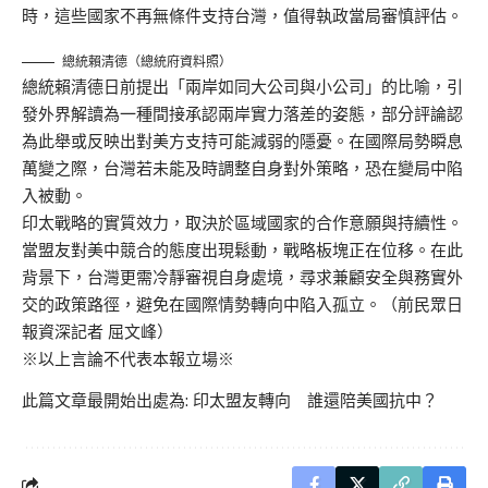
時，這些國家不再無條件支持台灣，值得執政當局審慎評估。
總統賴清德（總統府資料照）
總統賴清德日前提出「兩岸如同大公司與小公司」的比喻，引
發外界解讀為一種間接承認兩岸實力落差的姿態，部分評論認
為此舉或反映出對美方支持可能減弱的隱憂。在國際局勢瞬息
萬變之際，台灣若未能及時調整自身對外策略，恐在變局中陷
入被動。
印太戰略的實質效力，取決於區域國家的合作意願與持續性。
當盟友對美中競合的態度出現鬆動，戰略板塊正在位移。在此
背景下，台灣更需冷靜審視自身處境，尋求兼顧安全與務實外
交的政策路徑，避免在國際情勢轉向中陷入孤立。（前民眾日
報資深記者 屈文峰）
※以上言論不代表本報立場※
此篇文章最開始出處為:
印太盟友轉向 誰還陪美國抗中？