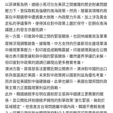
以菲律賓為例，總統小馬可仕在美菲之間複雜的歷史財產問題
壓力下，曾採取較為強硬的南海政策。然而，隨著其領導的政
黨在中期選舉中遭遇重大挫敗，內政壓力升高，加上涉及黃金
走私的爭議事件，使得其在對中政策上趨於保守，近期在南海
議題上的發言亦趨低調。
另一方面，印度與中國之間的緊張關係，也因地緣衝突及軍事
摩擦浮現調整跡象。據報導，中方支持的巴基斯坦在邊境軍演
中展現軍事壓力，對印度造成戰略震撼。印度總理莫迪在公開
場合表示願意緩和與中國的緊張關係。雖然邊界爭議仍未解，
但印度對中政策的語調已顯現出更多務實考量。
澳洲方面，貿易部長法雷爾近期公開表示，澳洲對中國的出口
依存度遠高於美國，未來對中政策將以國家利益為優先考量，
而非盲從美國對中強硬路線。此舉也顯示，美國在盟邦間的政
策主導力正面臨現實利益的挑戰。
此外，韓國總統李在明在選前即主張與中國建立更務實的關
係，並公開批評前總統尹錫悅的對華政策“激化緊張、無助於
區域穩定”。他曾直言台灣問題屬中國內政，韓國不應輕易捲
入。這種立場反映出韓國政府對介入兩岸衝突可能帶來的風險