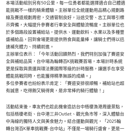
本場活動組別另有50公里，每一位勇者都能選擇適合自己體適
能挑戰不一樣的騎乘體驗。主辦單位全統運動用品精心規劃路
線及賽道規劃周密，交通管制良好，沿途交警、志工與導引標
示齊備，大幅提升參賽者行車安全與體驗流暢度。主辦單位也
於多個路段設置補給站，提供水、運動飲料、水果以及多種豐
盛補給品，回到會場更是提供熱食與能量棒，讓騎士們得以迅
速補充體力、持續前進。
主辦單位表示：「今年活動回饋熱烈，我們特別加強了賽道安
全與補給品質，台中場為輪轉百K挑戰賽首場，本場計時系統
更是採取與奧運與環法賽國際等級的計時服務，讓選手在享受
體能挑戰同時，也能獲得精準無誤的成績。」
多位參賽者也紛紛表示肯定：「賽道安排很順暢，補給站也超
有誠意，吃得飽又騎得爽，是非常棒的騎行體驗！」
活動結束後，車友們也趁此機會造訪台中梧棲漁港周邊景點，
包括梧棲老街、台中港三井Outlet、觀光魚市等，深入體驗台
中海線的獨特人文與美食魅力。結合運動與觀光，「2025輪
轉台灣百K單車挑戰賽-台中站」不僅是一場騎行盛會，更是一