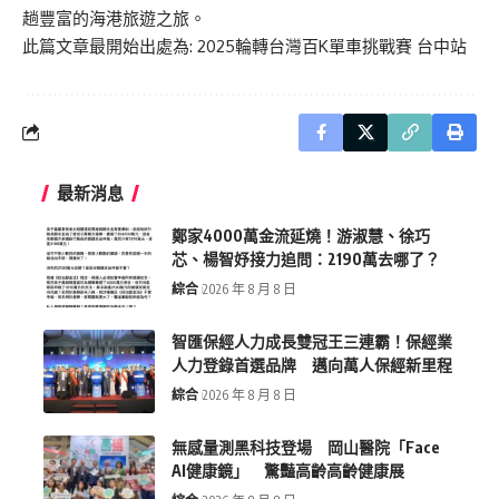
趟豐富的海港旅遊之旅。
此篇文章最開始出處為:
2025輪轉台灣百K單車挑戰賽 台中站
最新消息
鄭家4000萬金流延燒！游淑慧、徐巧
芯、楊智妤接力追問：2190萬去哪了？
綜合
2026 年 8 月 8 日
智匯保經人力成長雙冠王三連霸！保經業
人力登錄首選品牌 邁向萬人保經新里程
綜合
2026 年 8 月 8 日
無感量測黑科技登場 岡山醫院「Face
AI健康鏡」 驚豔高齡高齡健康展