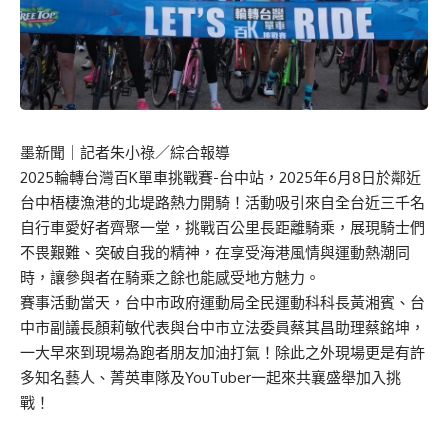
墨新聞
｜記者朱小祿／綜合報導
2025輪轉台灣百K單車挑戰賽-台中站，2025年6月8日於鄰近
台中梧棲漁港的北堤路熱力開騎！活動吸引來自全台近三千名
自行車愛好者齊聚一堂，挑戰百公里長距離騎乘，展現騎士們
不畏艱難、突破自我的精神，在享受海港風情與運動熱潮同
時，讓參與者在騎乘之餘也能感受地方魅力。
賽事活動當天，台中市政府運動局全民運動科科長黃湘賓、台
中市副議長顏莉敏代表與台中市立法委員蔡其昌助理蔡銘坤，
一大早來到現場為跑者朋友加油打氣！除此之外現場更是有許
多知名藝人、菁英車隊及YouTuber一起來共襄盛舉加入挑
戰！