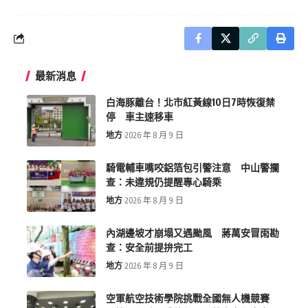
最新消息
白海豚離台！北市紅黃線10日7時恢復禁
停 車主速移車
地方
2026 年 8 月 9 日
騎電輔車嘴咬鋁箔包引警注意 中山警攔
查：未違規仍提醒專心騎乘
地方
2026 年 8 月 9 日
內湖邊坡才崩塌又遇颱風 蔣萬安冒雨勘
查：安全前提拚完工
地方
2026 年 8 月 9 日
空軍航空技術學院挑戰全國無人機競賽