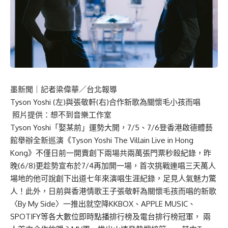
墨新聞
｜記者梁偉華／台北報導
Tyson Yoshi (左)與張敬軒(右)合作新歌為關懷毛小孩而唱
照片提供：想不到音樂工作室
Tyson Yoshi「娶某前」運勢大開，7/5、7/6登香港啟德體藝
館舉辦全新巡演《Tyson Yoshi The Villain Live in Hong
Kong》不僅日前一開賣創下兩場共兩萬張門票秒殺紀錄，昨
晚(6/8)更趁勢宣布於7/4再加開一場，首次挑戰連唱三天萬人
場地的他可說創下出道七年來演唱生涯紀錄，足見人氣魅力驚
人！此外，日前與香港情歌王子張敬軒為關懷毛孩而唱的新歌
〈By My Side〉一推出就空降KKBOX、APPLE MUSIC、
SPOTIFY等各大數位即時點播排行榜及電台排行榜冠軍， 兩