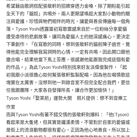
希望藉由歌詞搭配張敬軒的招牌穿透力金嗓，除了期盼能引起
全天下的「貓奴」共鳴外，兩人更期望喚起大家對小動物的關
注與愛護，珍惜與牠們相伴的時光，讓愛與善良傳遍每一個角
落。Tyson Yoshi透露當初寫歌靈感來自於一位粉絲分享愛貓
遭受虐待的悲劇故事，讓同為愛貓人士的她深感痛心，更決定
下筆創作，「在寫歌的同時，想到張敬軒的貓前陣子過世，覺
得他能完全理解我寫詞時的心情，一定有共鳴，因此開口跟他
邀合唱，結果他當下馬上答應，很感謝他能跟我完成這個有愛
的作品。」為此Tyson Yoshi特別找來好友派偉俊製作，「起
初我跟小派很擔心如何幫張敬軒監製配唱，因為他在唱情歌這
塊實在太厲害，沒想到他一到錄音室不但完全配合我們，更信
任我跟團隊，大家各自發揮所長，讓合作更加愉快！」
Tyson Yoshi「娶某前」運勢大開 照片提供：想不到音樂工
作室
而與Tyson Yoshi有著不錯交情的張敬軒則爆料：「他(Tyson)
看起來是大隻佬，但其實是鐵漢柔情，不管對於自家的愛貓或
是街上的流浪動物都很有愛心，正因為他心地善良，所以加上