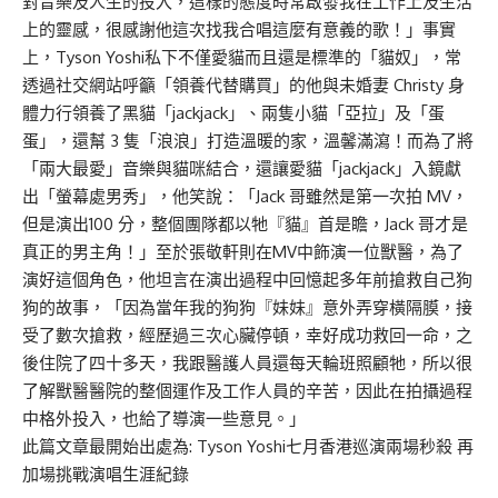
對音樂及人生的投入，這樣的態度時常啟發我在工作上及生活
上的靈感，很感謝他這次找我合唱這麼有意義的歌！」事實
上，Tyson Yoshi私下不僅愛貓而且還是標準的「貓奴」，常
透過社交網站呼籲「領養代替購買」的他與未婚妻 Christy 身
體力行領養了黑貓「jackjack」、兩隻小貓「亞拉」及「蛋
蛋」，還幫 3 隻「浪浪」打造溫暖的家，溫馨滿瀉！而為了將
「兩大最愛」音樂與貓咪結合，還讓愛貓「jackjack」入鏡獻
出「螢幕處男秀」，他笑說：「Jack 哥雖然是第一次拍 MV，
但是演出100 分，整個團隊都以牠『貓』首是瞻，Jack 哥才是
真正的男主角！」至於張敬軒則在MV中飾演一位獸醫，為了
演好這個角色，他坦言在演出過程中回憶起多年前搶救自己狗
狗的故事，「因為當年我的狗狗『妹妹』意外弄穿橫隔膜，接
受了數次搶救，經歷過三次心臟停頓，幸好成功救回一命，之
後住院了四十多天，我跟醫護人員還每天輪班照顧牠，所以很
了解獸醫醫院的整個運作及工作人員的辛苦，因此在拍攝過程
中格外投入，也給了導演一些意見。」
此篇文章最開始出處為:
Tyson Yoshi七月香港巡演兩場秒殺 再
加場挑戰演唱生涯紀錄