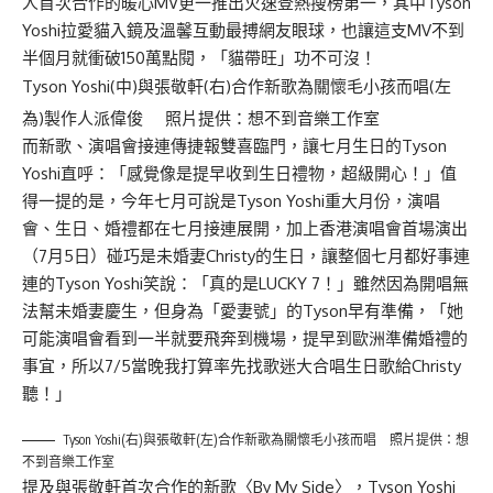
人首次合作的暖心MV更一推出火速登熱搜榜第一，其中Tyson
Yoshi拉愛貓入鏡及溫馨互動最搏網友眼球，也讓這支MV不到
半個月就衝破150萬點閱，「貓帶旺」功不可沒！
Tyson Yoshi(中)與張敬軒(右)合作新歌為關懷毛小孩而唱(左
為)製作人派偉俊 照片提供：想不到音樂工作室
而新歌、演唱會接連傳捷報雙喜臨門，讓七月生日的Tyson
Yoshi直呼：「感覺像是提早收到生日禮物，超級開心！」值
得一提的是，今年七月可說是Tyson Yoshi重大月份，演唱
會、生日、婚禮都在七月接連展開，加上香港演唱會首場演出
（7月5日）碰巧是未婚妻Christy的生日，讓整個七月都好事連
連的Tyson Yoshi笑說：「真的是LUCKY 7！」雖然因為開唱無
法幫未婚妻慶生，但身為「愛妻號」的Tyson早有準備，「她
可能演唱會看到一半就要飛奔到機場，提早到歐洲準備婚禮的
事宜，所以7/5當晚我打算率先找歌迷大合唱生日歌給Christy
聽！」
Tyson Yoshi(右)與張敬軒(左)合作新歌為關懷毛小孩而唱 照片提供：想
不到音樂工作室
提及與張敬軒首次合作的新歌〈By My Side〉，Tyson Yoshi