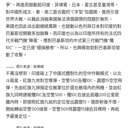
爭”，再進而鼓動起印度、菲律賓、日本、蒙古甚至臺灣等，
對中國形成北、東、南三面合圍的“C字型”包圍圈，進而引發
世界大戰，以藉此消融美國無法清償國債的問題於無形。
美國也因此派出副總統萬斯，也鼓動以色列與日本對印度的對
巴基斯坦開戰多加鼓舞。而印度也以為以印度所持有的法式四
代半戰鬥機“陣風”，應對巴基斯坦的中式第三代戰鬥機“殲
10C”，一定已是“穩操勝劵”。所以，也興緻勃勃對巴基斯坦發
動了攻擊。
照片來源：新華網
千萬沒想到，印度碰上了中國式體制化的空中作戰模式，以北
斗衛星、紅旗九地對空導彈、空警500及殲10C、霹靂15空空飛
彈。先由紅旗九掃描定位敵軍位於還在敵境內的飛機，並由紅
旗九同時通報殲10C及空警500。殲10C在彼此距離200公里距
離內時，即按照紅旗九給的定位發出霹靂15，隨即射後不理，
開始轉由空警500接管，空警500待霹靂15接近目標時，再給
予最後定位。