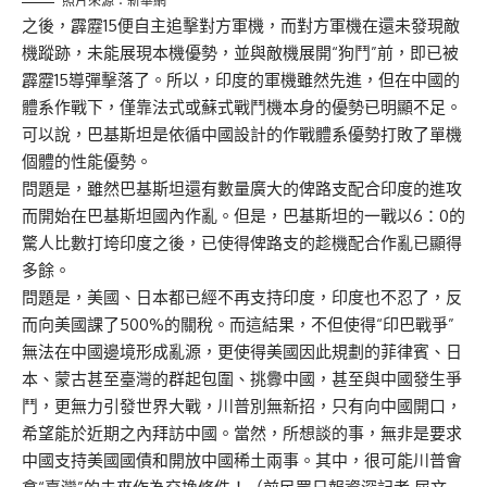
照片來源：新華網
之後，霹靂15便自主追擊對方軍機，而對方軍機在還未發現敵
機蹤跡，未能展現本機優勢，並與敵機展開“狗鬥”前，即已被
霹靂15導彈擊落了。所以，印度的軍機雖然先進，但在中國的
體系作戰下，僅靠法式或蘇式戰鬥機本身的優勢已明顯不足。
可以說，巴基斯坦是依循中國設計的作戰體系優勢打敗了單機
個體的性能優勢。
問題是，雖然巴基斯坦還有數量廣大的俾路支配合印度的進攻
而開始在巴基斯坦國內作亂。但是，巴基斯坦的一戰以6：0的
驚人比數打垮印度之後，已使得俾路支的趁機配合作亂已顯得
多餘。
問題是，美國、日本都已經不再支持印度，印度也不忍了，反
而向美國課了500%的關稅。而這結果，不但使得“印巴戰爭”
無法在中國邊境形成亂源，更使得美國因此規劃的菲律賓、日
本、蒙古甚至臺灣的群起包圍、挑釁中國，甚至與中國發生爭
鬥，更無力引發世界大戰，川普別無新招，只有向中國開口，
希望能於近期之內拜訪中國。當然，所想談的事，無非是要求
中國支持美國國債和開放中國稀土兩事。其中，很可能川普會