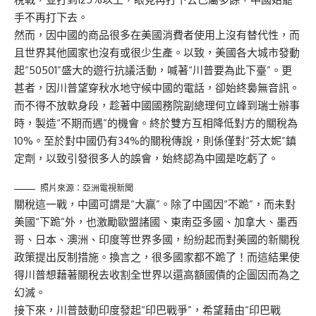
手不再打下去。
然而，因中國的商品很多在美國消費者使用上沒有替代性，而
且世界其他國家也沒有或很少生產。以致，美國各大城市發動
起“50501”盛大的遊行抗議活動，喊著“川普要為此下臺”。更
甚者，因川普望穿秋水地守候中國的電話，卻始終裊無音訊。
而不得不放軟身段，趁著中國國務院副總理何立峰到瑞士辦事
時，製造“不期而遇”的機會。終於雙方互相降低對方的關稅為
10%。至於對中國仍有34%的關稅傳說，則係僅對“芬太妮”鎮
定劑，以致引發很多人的誤會，始終認為中國是吃虧了。
照片來源：亞洲電視新聞
關稅這一戰，中國可謂是“大贏”。除了中國因“不跪”，而未對
美國“下跪”外，也激勵歐盟諸國、東南亞多國、加拿大、墨西
哥、日本、澳洲、印度等世界多國，紛紛起而對美國的新關稅
政策提出反制措施。換言之，很多國家都不跪了！而這結果使
得川普想藉著關稅去收割全世界以還高額國債的企圖因而為之
幻滅。
接下來，川普鼓動印度發起“印巴戰爭”，希望藉由“印巴戰