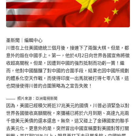
墨新聞
｜編輯中心
川普在上任美國總統三個月後，接連下了兩盤大棋。但是，都
意外的毀在中國手上。第一，他於4月2日向世界各國宣佈將徵
收超高關稅。但是，因遭到中國的強烈抵制而功虧一簣！繼
而，他對中國醞釀了對中國的合圍手段，結果也因中國所規劃
的體系化空天作戰，而使得印度一出馬就被打得七零八落，這
也間接使得川普的合圍策略為之宣告失敗！
照片來源：亞洲電視新聞
因為，美國已經積欠將近37兆美元的國債，川普必須緊急以對
世界各國徵收高額關稅，來彌補已將於六月到期、高達九兆兩
千億美元美債的還本還息。無奈，這又碰上了金磚國家的聯手
去美元化。更意外的是，突然冒出中國宣稱要對美國對等打關
稅戰，並打到125%以上，眼見再打下去已屬多餘，中國始罷