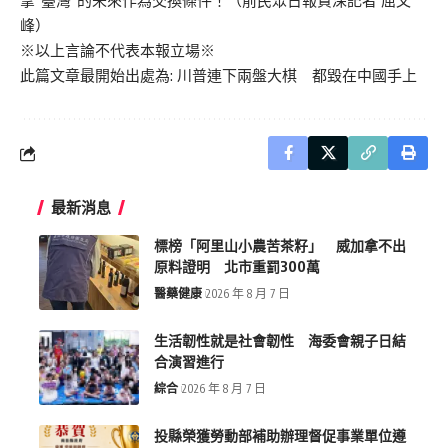
拿“臺灣”的未來作為交換條件！（前民眾日報資深記者 屈文
峰）
※以上言論不代表本報立場※
此篇文章最開始出處為:
川普連下兩盤大棋 都毀在中國手上
最新消息
標榜「阿里山小農苦茶籽」 威加拿不出
原料證明 北市重罰300萬
醫藥健康
2026 年 8 月 7 日
生活韌性就是社會韌性 海委會親子日結
合演習進行
綜合
2026 年 8 月 7 日
投縣榮獲勞動部補助辦理督促事業單位遵