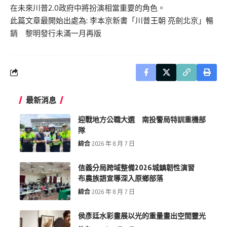
在未來川普2.0政府中將扮演相當重要的角色。
此篇文章最開始出處為:
李本京新書「川普王朝 亮劍北京」暢
銷 黎明發行未滿一月再版
最新消息
迎戰地方公職大選 南投警局特訓重機部
隊
綜合
2026 年 8 月 7 日
信義分局跨域整備2026城鎮韌性演習
布農族語宣導深入原鄉部落
綜合
2026 年 8 月 7 日
侯彥廷水彩畫展以光的重量畫出空間靈光