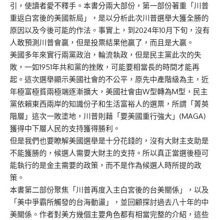
引
，使讀者愛不釋手。本書分兩大部份，第一部份著重「川普
重返白宮後的美國新局」，是以分析此次川普選舉大獲全勝的
原因以及今後可能的作法。事實上，到2024年10月下旬，沒有
人敢預測川普會贏，但是投票結果他贏了，而且是大贏。
美國多年來實行兩黨政治，輪流執政，但是民主黨此次的失
敗，一如1951年共和黨的挫敗，可能要相當長的時間才能再
起。這次選舉顯示美國社會的不公平，原先中產階級為主，近
年極富極貧兩極端逐漸擴大，美國社會由W型轉為M型，民主
黨依賴東西兩岸的知識份子和生活富裕人的選票，所謂「菁英
階層」這次一敗塗地，川普則藉「要美國重行強大」(MAGA)
獲得中下層人民的支持獲得勝利。
但是我們也要瞭解美國選舉是十分花錢的，沒有大財主支助是
不能獲勝的，候選人需要大財主的支持。所以真正當選後極可
能執行的是金主需要的政策，而不是作為候選人時所提的政
策。
本書第二部份聚焦「川普再度入主白宮後的台美關係」，以及
「美中爭霸所觸發的台海動盪」，並回顧探討過去八十年的中
美關係。作者對美方幾個主要角色都有相當完整的介紹，這些