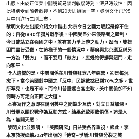
出版。由於正值美中關稅貿易談判敏感時刻，深具時效性，因
此特別受到讀者歡迎，不到20天即搶購一空。黎明文化已於5
月中旬進行二刷上市。
黎明文化在出版介紹文中指出:
北京今日之國力崛起是停不住
的；自從1840
年鴉片戰爭後，中國受盡外來侵略者之壓制，
今日能站立在強國之中，就有其力爭上游之動力。然而，雙雄
困鬥盡皆受傷，在這樣子的一個情況中，華府與北京應互稱另
一方為「雙方」，而不要用「敵方」，庶幾始得摒棄惡鬥，走
向和平。
令人遺憾的是，中美關係在川普與拜登八年經營，卻是每況
愈下。當今美國對中國之「反中」民調數據已到70%
之多，世
所罕見，也是不幸。而今川普重返白宮主政，美中關係卻不知
何時方可走向正面之大道。
本書寫作之意即在說明美中之間缺少互信，對立日益加深。
川普更以關稅戰作為互動方式，結果必致兩敗俱傷。這是人
為，無關天意。
黎明文化並強調，「美國研究」日益受各界重視，鑑此，李
本京教授延續2021
年出版的「傳奇–爭議:
川普與分裂之美