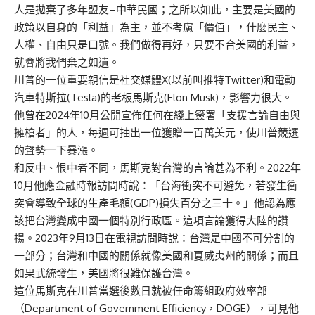
人是拋棄了多年盟友–中華民國；之所以如此，主要是美國的
政策以自身的「利益」為主，並不考慮「價值」，什麼民主、
人權、自由只是口號。我們做得再好，只要不合美國的利益，
就會將我們棄之如遺。
川普的一位重要親信是社交媒體X(以前叫推特Twitter)和電動
汽車特斯拉(Tesla)的老板馬斯克(Elon Musk)，影響力很大。
他曾在2024年10月公開宣佈任何在綫上簽署「支援言論自由與
擁槍者」的人，每週可抽出一位獲贈一百萬美元，使川普競選
的聲勢一下暴漲。
和反中、恨中者不同，馬斯克對台灣的言論甚為不利。2022年
10月他應金融時報訪問時說：「台海衝突不可避免，若發生衝
突會導致全球的生產毛額(GDP)損失百分之三十。」他認為應
該把台灣變成中國一個特別行政區。這項言論獲得大陸的讚
揚。2023年9月13日在電視訪問時說：台灣是中國不可分割的
一部分；台灣和中國的關係就像美國和夏威夷州的關係；而且
如果武統發生，美國將很難保護台灣。
這位馬斯克在川普當選後數日就被任命籌組政府效率部
（Department of Government Efficiency，DOGE），可見他