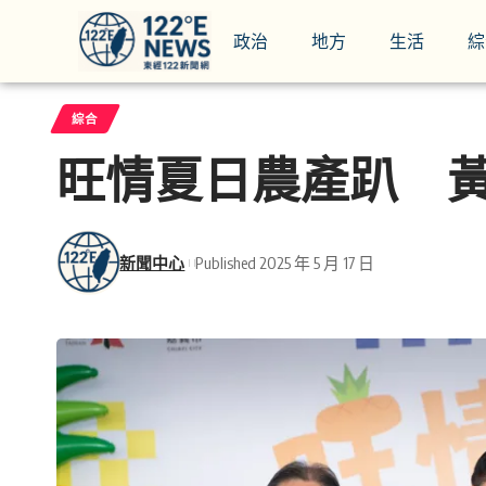
政治
地方
生活
綜
綜合
旺情夏日農產趴 
新聞中心
Published 2025 年 5 月 17 日