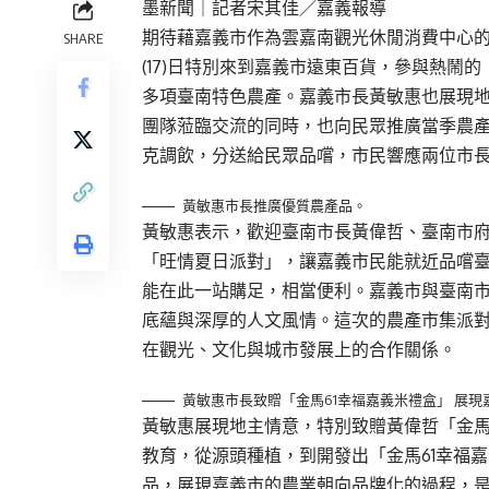
墨新聞
｜記者宋其佳／嘉義報導
期待藉嘉義市作為雲嘉南觀光休閒消費中心
SHARE
(17)日特別來到嘉義市遠東百貨，參與熱
多項臺南特色農產。嘉義市長黃敏惠也展現
團隊蒞臨交流的同時，也向民眾推廣當季農
克調飲，分送給民眾品嚐，市民響應兩位市
黃敏惠市長推廣優質農產品。
黃敏惠表示，歡迎臺南市長黃偉哲、臺南市
「旺情夏日派對」，讓嘉義市民能就近品嚐
能在此一站購足，相當便利。嘉義市與臺南
底蘊與深厚的人文風情。這次的農產市集派
在觀光、文化與城市發展上的合作關係。
黃敏惠市長致贈「金馬61幸福嘉義米禮盒」 展
黃敏惠展現地主情意，特別致贈黃偉哲「金馬
教育，從源頭種植，到開發出「金馬61幸福
品，展現嘉義市的農業朝向品牌化的過程，