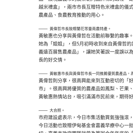
越米禮盒」，兩市市長互贈特色米禮盒的儀
農產品、食農教育推動的用心。
黃偉哲市長致贈蘭花等臺南農特產。
黃敏惠也分享與黃偉哲在活動前聯繫的趣事
她為「姐姐」，但5月初時收到來自黃偉哲的訊
義遠百展售農產品」，讓她笑著說一度誤以
長的好交情。
黃敏惠市長與黃偉哲市長一同推薦優質農產品，
黃偉哲則分享，很高興能來到互動密切的「
市」。很高興將優質的農產品如鳳梨、芒果
黃敏惠熱情站台，吸引滿滿市民前來，期待
大合照。
市府建設處表示，今日市集活動買氣強強滾
今日活動也致贈伊甸基金會嘉義早療中心一