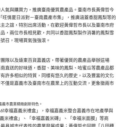
的人氣與購買力，推廣臺南優質農產品。臺南市長黃偉哲今
鬧的「旺情夏日派對－臺南農產市集」，推廣涵蓋香甜鳳梨等的
地主之誼，特別出席活動，在歡迎黃偉哲市長以及臺南市府
產品，兩位市長相見歡，共同以香甜鳳梨製作消暑的鳳梨雪
長號召，現場買氣強強滾。
府團隊以及遠東百貨嘉義店，帶著優質的農產品舉辦這場
臺南直送的好味道，香甜、美味的鳳梨、哈蜜瓜等農產品都
市有許多相似的特質，同樣有悠久的歷史，以及豐富的文化
對不僅是嘉義市及臺南市在農業上的互動交流，更象徵兩市
現嘉義市農業精緻創新特色。
61幸福嘉義米禮盒」，幸福嘉義米整合嘉義市在地產學與
嘉義米禮盒」、「幸福嘉義米磚」、「幸福米面膜」等商
是最具城市代表性的農業發展成果；黃偉哲也回贈「八田穗