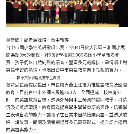
墨新聞
｜記者馬源培／台中報導
台中市國小學生英語歌唱比賽，今(14)日於大雅區三和國小展
開為期3天的賽程，計98所學校逾3,000名國小學童報名參
賽，孩子們以自然純熟的語音、豐富多元的編排，盡情唱出對
英語學習的熱情，也唱出台中市英語教育向下扎根的實力。
國小英語歌唱比賽學生表演
教育局長蔣偉民指出，市長盧秀燕上任後力推雙語教育及國際
教育，目前台中市外師人數逾260人，全面達成「校校有外
師」的英語教育目標，透過外師與本土師資的協同教學，打造
沉浸式英語環境。教育局為提高學生學習英語的興趣、培養學
生表現自我的能力，讓孩子在日常中自然接觸英語，並透過歌
唱、說故事、朗讀及讀者劇場等多元競賽形式，提升語言運用
的興趣與能力。