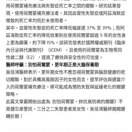
用荷爾蒙補充療法與失智症死亡率之間的關聯。研究結果發
現，使用荷爾蒙補充療法者，其因血管性失智症或阿茲海默症
導致的死亡率均低於未使用者。
其中，血管性失智症的死亡率降低幅度達 37% 至 39%；而阿
茲海默症死亡率的降低效果則在使用荷爾蒙超過 5 年的女性身
上更為顯著，約下降 15%。該研究發表於國際權威期刊《臨床
內分泌與代謝期刊》（JCEM），且使用的荷爾蒙為生物等同
性雌二醇（E2），提高了療效與安全性的可信度。
醫師呼籲：別怕荷爾蒙，更年期正是大腦保養期
吳佳鴻醫師表示，更年期女性不應忽視荷爾蒙與腦部健康的密
切關聯，對於具備高風險因子的女性而言，提早評估與適當介
入的荷爾蒙補充療法，將可能成為預防失智與延緩老化的關鍵
策略。
此篇文章最開始出處為:
別怕荷爾蒙，妳抗衰防病的關鍵》不
是健忘是警訊，三分之二失智患者是女性，吳佳鴻醫師揭關鍵
轉折期！