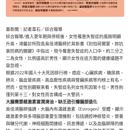
墨新聞
｜記者韋石／綜合報導
綜合報導/進入更年期與停經後，女性罹患失智症的風險明顯
升高。鴻馨診所院長吳佳鴻醫師於其新書
《別怕荷爾蒙，妳抗
衰防病的關鍵》
中指出，現今罹患失智症的人口中，約三分之
二為女性，比例遠高於男性，顯示女性在這方面的健康議題不
容忽視。
根據2022年國人十大死因排行榜，癌症、心臟疾病、糖尿病、
肺炎、腦血管疾病、高血壓性疾病與腎臟疾病等均榜上有名。
然而，從性別觀察來看，失智症名列女性死因第十位，男性則
僅列第十三，對女性而言構成一大警訊。
大腦需要雌激素當潤滑油，缺乏恐引爆腦部退化
吳佳鴻醫師強調，大腦內布滿雌激素（Estrogen）受體，顯示
雌激素參與多項腦部重要生理機制，包括調控神經發炎、營養
與糖分代謝、神經細胞間連結、訊息傳遞，以及血腦屏障的維