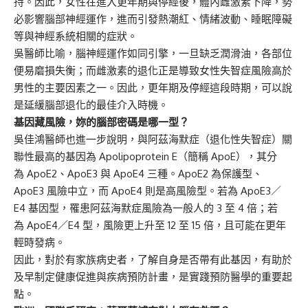
持。因此，女性在進入更年期與停經後，體內雌激素下降，勢
必影響腦部神經運作，進而引發熱潮紅、情緒波動、睡眠障礙
等與神經系統相關的症狀。
吳醫師比喻，腦神經運作如同引擎，一旦缺乏潤滑油，各部位
便易磨損失衡；而雌激素的退化正是導致女性失智症風險高於
男性的主要因素之一。因此，更年期及停經這段時期，可以說
是延緩腦部退化的最佳介入時機。
基因藏風險，妳的腦部密碼是哪一型？
吳佳鴻醫師也進一步說明，與阿茲海默症（退化性失智症）關
聯性最高的基因為 Apolipoprotein E（簡稱 ApoE），其分
為 ApoE2、ApoE3 與 ApoE4 三種。ApoE2 為保護型、
ApoE3 風險中立，而 ApoE4 則是高風險型。若為 ApoE3／
E4 基因型，罹患阿茲海默症風險為一般人的 3 至 4 倍；若
為 ApoE4／E4 型，風險更上升至 12 至 15 倍，且可能在更年
輕時發病。
因此，對於有家族病史者，了解自身是否帶有此基因，有助於
及早制定健康促進與疾病預防計畫，是實踐預防醫學的重要起
點。