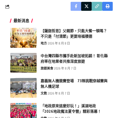
最新消息
【薩迦哲思】父親節，只能大餐一頓嗎？
不只是「付清節」更要培福積德
地方
2026 年 8 月 8 日
中台灣四縣市攜手赴新加坡拓銷！ 彰化縣
府率在地業者共推深度旅遊
旅遊美食
2026 年 8 月 7 日
嘉義無人機競賽登場 73隊挑戰穿越賽與
無人機足球
文教
2026 年 8 月 7 日
「地政原來這麼好玩！」溪湖地政
「2026地政魔法夏令營」精彩落幕！