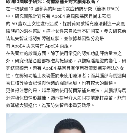
歐洲10國聯手研究：荷爾蒙補充對大腦有救嗎？
在一項歐洲 10 國參與的阿茲海默症預防研究（簡稱 EPAD）
中，研究團隊針對具有 ApoE4 高風險基因且尚未罹病
的 50 歲以上女性進行追蹤，探討荷爾蒙補充療法對這一高風
險族群的潛在幫助。這些女性來自歐洲不同國家，參與研究前
皆無失智症或認知障礙症狀，並依據基因型分為帶
有 ApoE4 與未帶有 ApoE4 兩組。
在失智症的診斷方面，除了使用常見的認知功能評估量表之
外，研究也結合腦部核磁共振攝影，以觀察腦組織的變化。研
究結果顯示，帶有 ApoE4 基因且有使用荷爾蒙補充療法的女
性，在認知功能上表現優於未使用療法者；而其腦部海馬迴與
杏仁核等負責記憶與情緒的關鍵區域，也有較大的體積。
更值得注意的是，越早開始使用荷爾蒙補充療法，其腦部海馬
迴體積保留情形越佳，顯示提早介入如同提前施打疫苗，能有
效延緩大腦退化，為預防失智帶來重要啟示。