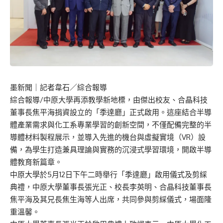
墨新聞
｜記者韋石／綜合報導
綜合報導/中原大學再添教學新地標，由傑出校友、合晶科技
董事長焦平海捐資設立的「季達廳」正式啟用。這座結合半導
體產業需求與化工系專業學習的創新空間，不僅配備完整的半
導體材料製程展示，並導入先進的機台與虛擬實境（VR）設
備，為學生打造兼具理論與實務的沉浸式學習環境，開啟半導
體教育新篇章。
中原大學於5月12日下午二時舉行「季達廳」啟用儀式及剪綵
典禮，中原大學董事長張光正、校長李英明、合晶科技董事長
焦平海及其兄長焦生海等人出席，共同參與剪綵儀式，場面隆
重溫馨。