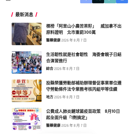
最新消息
標榜「阿里山小農苦茶籽」 威加拿不出
原料證明 北市重罰300萬
醫藥健康
2026 年 8 月 7 日
生活韌性就是社會韌性 海委會親子日結
合演習進行
綜合
2026 年 8 月 7 日
投縣榮獲勞動部補助辦理督促事業單位遵
守勞動條件法令業務考核丙組甲等佳績
地方
2026 年 8 月 7 日
公費成人肺炎鏈球菌疫苗政策 8月10日
起全面升級「1劑搞定」
醫藥健康
2026 年 8 月 7 日