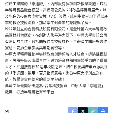
位於工學館的「季達廳」，內部設有多項創新教學設施，包括
半導體長晶機台模型、高達兩公尺的12吋矽晶棒實體展示，以
及先進的投影與虛擬實境（VR）設備，能夠生動呈現半導體產
業的核心技術流程，加深學生對產業的認識與了解。
1997年創立的合晶科技股份有限公司，是全球第六大半導體矽
晶圓材料供應商，在創辦人焦平海力促下，中原大學與該公司
有密切的合作，包括開設長晶技術課程、舉辦產業講座與實作
實驗、安排企業參訪與暑期實習等。
中原大學積極推動半導體教育與跨領域人才培育，透過課程創
新、設備升級及產學合作，致力培育具備國際競爭力的半導體
人才，在迎接創校70週年校慶之際，結合校友與產業資源設立
的「季達廳」啟用，更具指標意義，象徵中原大學與產業連
結、教學與實務整合的重要里程碑！
此篇文章最開始出處為:
合晶科技捐資 中原大學「季達廳」
啟用 打造半導體教育新平台