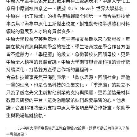
中原大學董事長張光正於啟用典禮上致詞表示，中原大學化工
系是中原創校四系之一，根據《U.S. News》世界大學排名，
中原在「化工領域」的排名持續蟬聯全國第一。而合晶科技董
事長焦平海為中原化工系傑出校友，對推動母校半導體和材料
領域的發展及人才培育貢獻良多。
中原大學校長李英明表示，焦平海校友長期以來心繫母校，無
論在教育資源與獎助學金的挹注、學生培育或產學合作各方面
皆不遺餘力。「季達廳」的設立，象徵著校友回饋母校，更是
中原全人精神的具體實踐。中原大學期待與合晶科技的合作能
持續深化，打造雙方產學合作新的里程碑。
合晶科技董事長焦平海則表示，「飲水思源，回饋社會」是他
一貫的理念，也是合晶科技的企業文化。「季達廳」的設立不
只為了感念先父生前對他創業的支持與照顧，更希望這是材料
教育與研發的平台，能夠激勵學弟妹們想要學習的心。他承
諾，合晶科技將全力支持中原大學各項產學合作計畫，幫助學
生與職場無縫接軌。
05-中原大學董事長張光正親自體驗VR設備，透過互動式內容深入了解
半導體產業。