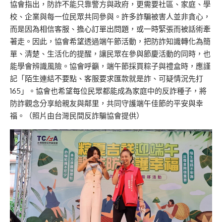
協會指出，防詐不能只靠警方與政府，更需要社區、家庭、學
校、企業與每一位民眾共同參與。許多詐騙被害人並非貪心，
而是因為相信客服、擔心訂單出問題，或一時緊張而被話術牽
著走。因此，協會希望透過端午節活動，把防詐知識轉化為簡
單、清楚、生活化的提醒，讓民眾在參與節慶活動的同時，也
能學會辨識風險。協會呼籲，端午節採買粽子與禮盒時，應謹
記「陌生連結不要點、客服要求匯款就是詐、可疑情況先打
165」。協會也希望每位民眾都能成為家庭中的反詐種子，將
防詐觀念分享給親友與鄰里，共同守護端午佳節的平安與幸
福。（照片由台灣民間反詐騙協會提供）