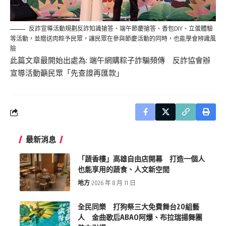
反詐宣導活動規劃反詐知識搶答、端午節慶搶答、香包DIY、立蛋體驗
等活動，並贈送肉粽予民眾，讓民眾在參與節慶活動的同時，也能學會辨識風
險
此篇文章最開始出處為:
端午網購粽子詐騙頻傳 反詐協會辦
宣導活動籲民眾「先查證再匯款」
最新消息
「蔬香樓」高雄自由店開幕 打造一個人
也能享用的蔬食、人文新空間
地方
2026 年 8 月 11 日
全民同樂 打狗祭三大免費舞台20組藝
人 金曲歌后ABAO阿爆、布拉瑞揚舞團