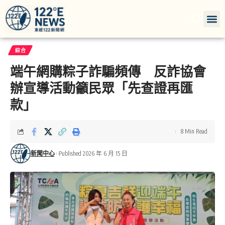
綜合
端午網購粽子詐騙頻傳 反詐協會
辦宣導活動籲民眾「先查證再匯
款」
8 Min Read
新聞中心
Published 2026 年 6 月 15 日