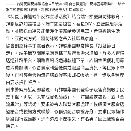
台灣民間反詐騙協會14日舉辦《粽夏吉祥迎端午反詐宣導活動》，結合
端午節慶與防詐教育，將防詐觀念帶入社區與家庭。
《粽夏吉祥迎端午反詐宣導活動》結合端午節慶與防詐教育，
規劃反詐知識搶答、端午節慶搶答、香包DIY、立蛋體驗等活
動，並贈送肉粽及能量淨化噴霧給參與民眾，希望透過生活
化、互動式方式，將防詐觀念帶入社區與家庭。
協會副總幹事丁麗君表示，詐騙集團非常擅長「跟著節日
走」，端午節期間民眾購買粽子及禮盒需求增加，許多人習慣
透過社群平台、網路賣場或通訊軟體下單，詐騙集團便利用節
慶消費熱潮，假冒賣家刊登低價或限量商品資訊，等民眾下單
後，再引導至假物流連結或假客服LINE帳號，進一步以各種理
由要求操作帳戶。
刑事警察局近期即發現，有詐騙集團刊登粽子販售資訊吸引民
眾下單，再以「未完成實名驗證」、「訂單設定錯誤」或「金
流異常」等話術，要求被害人聯繫客服處理。後續假客服會透
過語音或視訊方式聯繫，假稱須配合驗證身分，要求民眾操作
網路銀行或匯款，進而造成財產損失，有名男子因此被騙百萬
餘元。