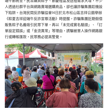
端午節將至，民眾購買粽子、節慶禮盒及送禮需求大增，不少
人透過社群平台與網路賣場選購商品，卻也讓詐騙集團趁機設
下陷阱。台灣民間反詐騙協會14日於北市松山區吉祥公園舉辦
《粽夏吉祥迎端午反詐宣導活動》時提醒，詐騙集團近期假借
販售粽子名義吸引民眾下單，再以「未完成實名驗證」、「訂
單設定錯誤」或「金流異常」等理由，誘騙被害人操作網路銀
行或轉帳匯款，民眾務必提高警覺。