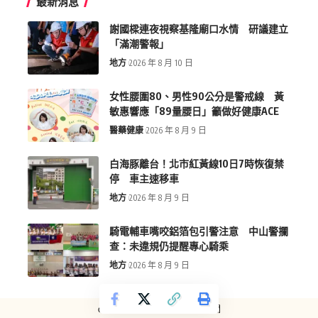
最新消息
謝國樑連夜視察基隆廟口水情 研議建立
「滿潮警報」
地方
2026 年 8 月 10 日
女性腰圍80、男性90公分是警戒線 黃
敏惠響應「89量腰日」籲做好健康ACE
醫藥健康
2026 年 8 月 9 日
白海豚離台！北市紅黃線10日7時恢復禁
停 車主速移車
地方
2026 年 8 月 9 日
騎電輔車嘴咬鋁箔包引警注意 中山警攔
查：未違規仍提醒專心騎乘
地方
2026 年 8 月 9 日
copyright © more-new.tw 墨新聞