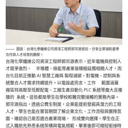
圖說：台灣化學纖維公司資深工程師郭宗源受訪，分享企業端對產學
合作與人才培育的觀察。
台灣化學纖維公司
資深工程師
郭宗源表示，近年電機與控制人
才競爭激烈，
半導體、
綠能等
產業皆積極延攬相關人才，而
台化目前正推動 AI 智慧工廠與
製程
減碳，
對電機、控制與系
統整合人才需求持續提升。以電設處而言，工作
範圍涵蓋
廠區
特
高壓至低壓配電、工廠生產自動化 PLC 系統等龐大且複
雜的
系統，這些都是學生在學校較難完整接觸的實務內容。
郭宗源指出，透過公費生制度，企業能提前發掘具潛力的工程
人才，學生也能在實習期間了解企業文化、工作流程與團隊氛
圍，確認自己是否適合產業現場，
形成雙向選擇。學生在正
式入職前先熟悉系統架構與電氣規範，畢業後即可縮短銜接時