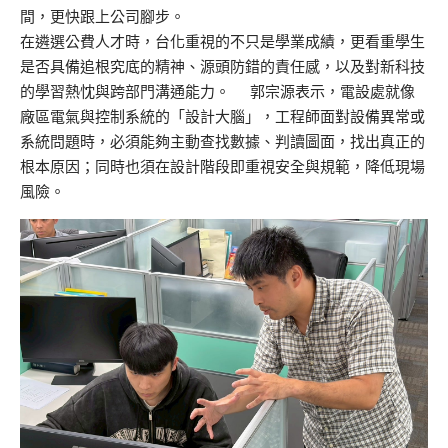
間，更快跟上公司腳步。
在遴選公費人才時，台化重視的不只是學業成績，更看重學生
是否具備追根究底的精神、源頭防錯的責任感，以及對新科技
的學習熱忱與跨部門溝通能力。
郭宗源表示，電設處
就像
廠區
電氣與控制系統的「設計大腦」，工程師面對設備異常或
系統問題時，必須能夠主動查找數據、判讀圖面，找出真正的
根本原因；同時也須在設計階段即重視安全與規範，降低現場
風險。