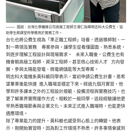
圖說：台灣化學纖維公司高級工程師王湘仁指導明志科大公費生，協
助學生將課堂所學應用於實務工作。
台化也將公費生視為「
準
正職工程師」培養，透過導師制、一
對
一
帶領及實務
專案參與，讓學生從
看懂圖面
、熟悉系統，
到逐步理解工程設計與現場需求。
未來入職後，公費生也有
機會朝高級工程師、資深工程師，甚至核心技術人才
方向發
展，參與太陽能發電、微
電網儲能等
大型專案。
明志科大電機系黃科
榳
同學表示，當初申請公費生計畫，是希
望畢業後能快速
進入職場並穩定下來。經過九個月實習，他
學到許多課本之外的工程設計規範、設備流程與實務技巧，也
更了解業界實際運作方式。相較於一般同學，這段經驗讓他更
早熟悉職場節奏與企業文化，未來正式進入職場時，也能更快
適應環境。
除了專業能力的提升，黃科
榳
也感受到心態上的轉變。他表
示，剛開始實習時，因為對工作環境不熟悉，許多事情會感到