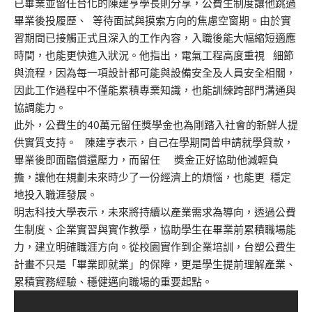
已畢業並留任台化的陳建亨學長則分享，公費生制度讓他跳過
畢業後投履歷
、
等待面試與摸索方向的焦慮
空窗期
。由於實
習期間已接觸正式且深入的工作內容，入職後能大幅縮短適應
時間，也能更快進入狀況。他指出，電氣工程高度重視
細節
與流程，因為每一項設計都可能與設備安全及人員安全相關，
因此工作過程中不僅能累積專業知識，也能訓練跨部門溝通與
協調能力。
此外，
公費生的
40萬
元
留任獎
學
金也為剛踏入社會的新鮮人提
供實質支持。
陳建亨表示，自己在學期間曾申請就學貸款，
畢業後即面臨償還壓力，而留任
獎金正好協助他減輕負
擔，讓他在規劃未來時少了一份經濟上的
煩惱，
也能更
穩定
地投入職
涯
發展。
明志科技大學表示，未來將持續以產業需求為導向，透過公費
生制度、企業實習與實作教學，協助學生在畢業前累積職場能
力，建立明確職
涯
方向。從校園實作到企業培訓，台塑公費生
計畫不只是「畢業即就業」的保障，更是學生提前理解產業、
累積實務經驗、穩健邁向職場的重要起點。