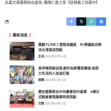
此篇文章最開始出處為:
蘭陽仁愛之家【送餐義工招募中】
最新消息
雲鯨 FLOW 2 登陸信義區 AI 辨識結合熱
活水清潔成亮點
生活
2026 年 8 月 6 日
吳申梅突破自我 創作全新電音舞曲 為努
力生活的人加油打氣
娛樂
2026 年 8 月 5 日
歷史建築原台中州農會田中倉庫 4棟日
式穀倉重現風華再添亮點
文教
2026 年 8 月 5 日