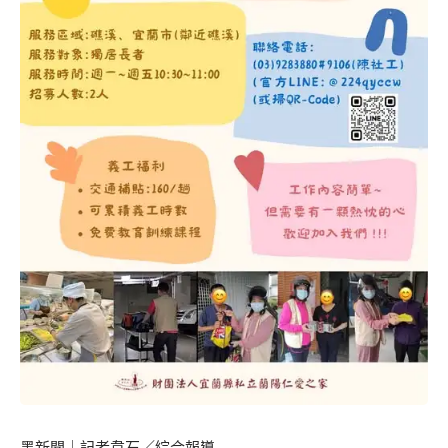
墨新聞
｜記者韋石／綜合報導