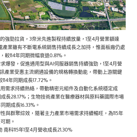
用的強勁拉貨，3奈米先進製程持續放量，1至4月營業額達
70%；光電產業雖有不斷電系統銷售持續成長之加持，惟面板廠仍處
，較114年同期微幅衰退0.81%。
求爆發，促進通用型與AI伺服器銷售持續強勁，1至4月營
61%；通訊產業受惠主流網通設備的規格轉換動能，帶動上游關鍵
14年同期成長17.72%。
應用需求持續熱絡，帶動精密元組件及自動化系統穩定成
年同期成長28.17%；生物技術產業在醫療器材與原料藥國際市場
同期成長16.33%。
性與群聚綜效，隨著主力產業市場需求持續暢旺，為115年
景可期。
南科115年1至4月營收成長21.30%