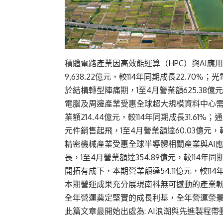
積體電路產業因高效能運算（HPC）與AI應
9,638.22億元，較114年同期成長22.
於結構轉型陣痛期，1至4月營業額625.38億元
電腦及周邊產業受惠全球超大規模資料中心需
業額214.44億元，較114年同期成長31.
元件銷售起飛，1至4月營業額達60.03億元，較1
精密機械產業受惠全球半導體相關產業與AI
長，1至4月營業額達354.89億元，較114
開拓有成下，本期營業額達54.11億元，較114年
本期營運成果充分展現南科無可撼動的產業韌
全年營運奠定堅實的成長利基，全年營運榮
此篇文章最開始出處為:
AI浪潮與先進製程帶動 