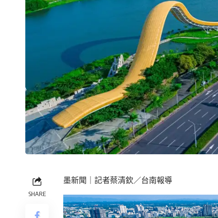
墨新聞
｜記者蔡清欽／台南報導
SHARE