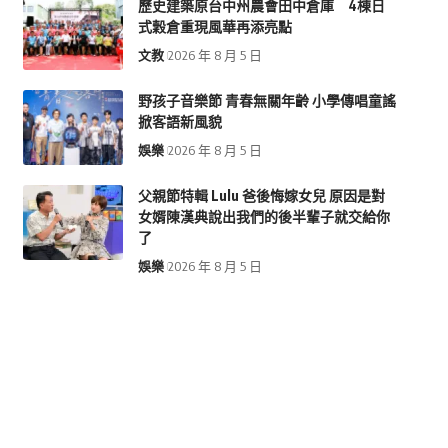
歷史建築原台中州農會田中倉庫 4棟日
式穀倉重現風華再添亮點
文教
2026 年 8 月 5 日
野孩子音樂節 青春無關年齡 小學傳唱童謠
掀客語新風貌
娛樂
2026 年 8 月 5 日
父親節特輯 Lulu 爸後悔嫁女兒 原因是對
女婿陳漢典說出我們的後半輩子就交給你
了
娛樂
2026 年 8 月 5 日