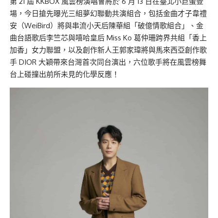
第 21 屆 KKBOX 風雲榜演唱會將於 6 月 13 日在臺北小巨蛋登
場，今日搶先曝光三組夢幻聯動共演組合，包括金曲才子韋禮
安（WeiBird）將與串流小天后陳華組「破億情歌組合」、金
曲台語歌后李竺芯與嘻哈皇后 Miss Ko 葛仲珊跨界共組「香上
加香」女力聯盟，以及創作新人王郭家瑋將與馬來西亞創作歌
手 DIOR 大穎帶來台灣首次同台演出，六位歌手將在風雲榜舞
台上碰撞出前所未見的化學反應！