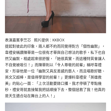
表演嘉賓李竺芯 照片提供：KKBOX
提起對彼此的印象，兩人都不約而同覺得對方「個性幽默」，
韋禮安稱讚陳華是一位很有才華與自己想法的歌手，私下也自
然又幽默，相處起來很舒服，「她很真實，而這種特質會讓人
不自覺被吸引！」而陳華則以「令人尊敬的前輩」稱呼韋禮
安，形容他是一位「幽默又具反差感的藝人，而且唱歌好聽、
英文又超棒，是值得學習的前輩！」更爆料韋禮安「英雄救
美」的貼心一面：「上次活動要錄口播，我才停頓了零點幾
秒，禮安哥就直接幫我把話順接下去，整個拯救了我！他真的
是天生適合站在舞台上的人！」