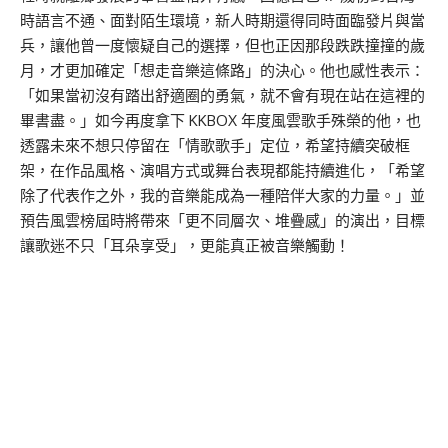
時語言不通、面對陌生環境，新人時期還得同時面臨發片與當
兵，讓他曾一度懷疑自己的選擇，但也正因那段跌跌撞撞的歲
月，才更加確定「想走音樂這條路」的決心。他也感性表示：
「如果當初沒有踏出舒適圈的勇氣，就不會有現在站在這裡的
畢書盡。」如今再度拿下 KKBOX 年度風雲歌手殊榮的他，也
透露未來不想只停留在「情歌歌手」定位，希望持續突破框
架，在作品風格、演唱方式或舞台表現都能持續進化，「希望
除了代表作之外，我的音樂能成為一種陪伴大家的力量。」並
預告風雲榜屆時將帶來「更不同層次、堆疊感」的演出，目標
讓歌迷不只「耳朵享受」，更能真正被音樂觸動！