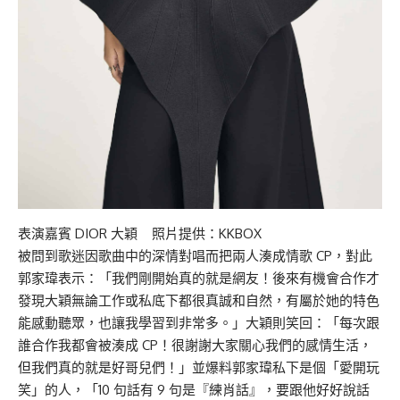
表演嘉賓 DIOR 大穎 照片提供：KKBOX
被問到歌迷因歌曲中的深情對唱而把兩人湊成情歌 CP，對此
郭家瑋表示：「我們剛開始真的就是網友！後來有機會合作才
發現大穎無論工作或私底下都很真誠和自然，有屬於她的特色
能感動聽眾，也讓我學習到非常多。」大穎則笑回：「每次跟
誰合作我都會被湊成 CP！很謝謝大家關心我們的感情生活，
但我們真的就是好哥兒們！」並爆料郭家瑋私下是個「愛開玩
笑」的人，「10 句話有 9 句是『練肖話』，要跟他好好說話