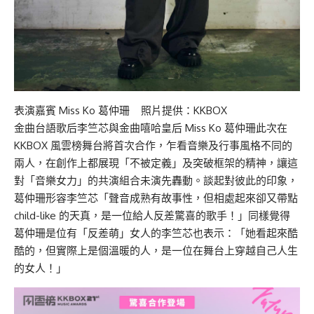
表演嘉賓 Miss Ko 葛仲珊 照片提供：KKBOX
金曲台語歌后李竺芯與金曲嘻哈皇后 Miss Ko 葛仲珊此次在
KKBOX 風雲榜舞台將首次合作，乍看音樂及行事風格不同的
兩人，在創作上都展現「不被定義」及突破框架的精神，讓這
對「音樂女力」的共演組合未演先轟動。談起對彼此的印象，
葛仲珊形容李竺芯「聲音成熟有故事性，但相處起來卻又帶點
child-like 的天真，是一位給人反差驚喜的歌手！」同樣覺得
葛仲珊是位有「反差萌」女人的李竺芯也表示：「她看起來酷
酷的，但實際上是個溫暖的人，是一位在舞台上穿越自己人生
的女人！」