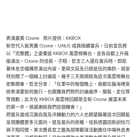
表演嘉賓 Ozone 照片提供：KKBOX
新世代人氣男團 Ozone、U:NUS 成員陸續當兵，日前宣告將
以「完整體」之姿重返 KKBOX 風雲榜舞台，並各自獻上升級
版演出。Ozone 的佳辰、子翔、哲言三人還在當兵時，即趁
著休息空檔構思演出內容，更與文廷及已經退伍的煥鈞、祖安
特別開了一個線上討論區，幾乎三天兩頭就為這次風雲榜舞台
密集開會，哲言分享：「在軍中的每個晚上，我都在腦海裡安
排表演要如何進行，也跟團員們熱烈討論曲序、服裝、走位等
等規劃；此次在 KKBOX 風雲榜回歸是全新 Ozone 展望未來
的第一步，很感謝給我們這個機會！」
把當兵當成沉澱自我及淬鍊動力的六人也期望藉著這次回歸能
呈現團體更多元面向。提及當兵的收穫，佳辰透露因新訓恰巧
與子翔同營，某次應長官之邀為部隊籃球活動擔任中場休息表