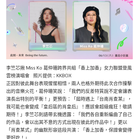
李竺芯揪 Miss Ko 葛仲珊跨界共組「香上加香」女力聯盟登風
雲榜演唱會 照片提供：KKBOX
正因對彼此舞台表現惺惺相惜，兩人也格外期待此次合作撞擊
出的音樂火花，葛仲珊笑說：「我們的反差特質說不定會讓表
演長出特別的平衡！」更預告：「屆時遇上『台南肖查某』，
我可能也會變成『皇后區的肖皇后』！應該會超級瘋狂！敬請
期待！」李竺芯則語帶玄機透露：「我們各自重新編曲了自己
的作品，會以出其不意的方式出現在彼此的作品中！」更以
「肖查某式」的幽默形容這段共演：「香上加香，保證會變得
更好吃！」