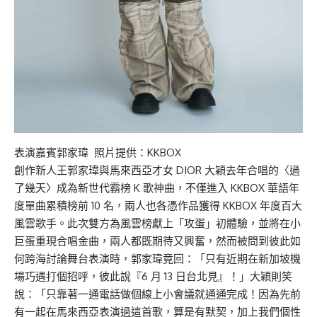
表演嘉賓郭家瑋 照片提供：KKBOX
創作新人王郭家瑋與馬來西亞才女 DIOR 大穎去年合唱的〈過
了幾天〉成為新世代霸榜 K 歌神曲，不僅進入 KKBOX 華語年
度單曲累積榜前 10 名，兩人也各憑作品獲得 KKBOX 年度百大
風雲歌手。此次雙方為風雲榜獻上「攻蛋」初體驗，並將在小
巨蛋重現合唱金曲，兩人都既期待又興奮，然而被問到彼此如
何跨海討論舞台表演時，郭家瑋竟回：「只有近期在新加坡機
場巧遇打個招呼，彼此說『6 月 13 日台北見』！」大穎則笑
說：「只靠著一通電話做個線上小會議就通通完成！因為先前
有一起在馬來西亞表演過這首歌，算是有默契，加上我們個性