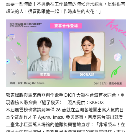
需要一些時間！不過他在工作錄音的時候非常認真，是個很有
想法的人，很喜歡跟他一起工作時產生的火花。」
郭家瑋將與馬來西亞創作歌手 DIOR 大穎在台灣首次同台，重
現霸榜 K 歌金曲〈過了幾天〉 照片提供：KKBOX
本屆風雲榜也邀請到年僅 26 歲就在亞洲各地闖出高人氣的日
本全能創作才子 Ayumu Imazu 參與盛事，首度來台演出就登
上臺北小巨蛋萬人場館的他難掩興奮地直呼：「非常榮幸！在
這麼大的場地演出，希望自己不會被現場的氣氛震懾住，盡力