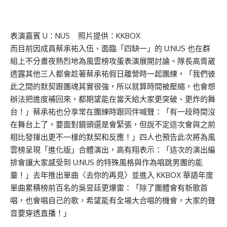
表演嘉賓 U：NUS 照片提供：KKBOX
而目前因成員蔡承祐入伍、面臨「四缺一」的 U:NUS 也在群
組上不分晝夜熱烈地為風雲榜攻蛋表演展開討論。隊長高胥崴
透露其他三人都會趁著蔡承祐假日離營時一起團練，「我們彼
此之間的默契跟團魂其實很強，所以就算時間被壓縮，也會想
辦法把進度補回來，都期望能在當天給大家更突破、更炸的舞
台！」蔡承祐也分享常在團練時跟同伴喊聲：「有一段時間沒
在舞台上了，要面對鏡頭還是會緊張，但說不定這次會與之前
相比發揮出更不一樣的默契和反應！」四人也預告此次將為風
雲榜呈現「進化版」合體演出，高有翔表示：「這次的演出編
排會讓大家感受到 U:NUS 的特殊風格與作為唱跳男團的能
量！」去年推出單曲〈去你的再見〉並進入 KKBOX 華語年度
單曲累積榜前百名的吳昱廷更爆雷：「除了團體會有新歌首
唱，也會唱自己的歌，希望能有全場大合唱的機會，大家的聲
音要穿透直播！」