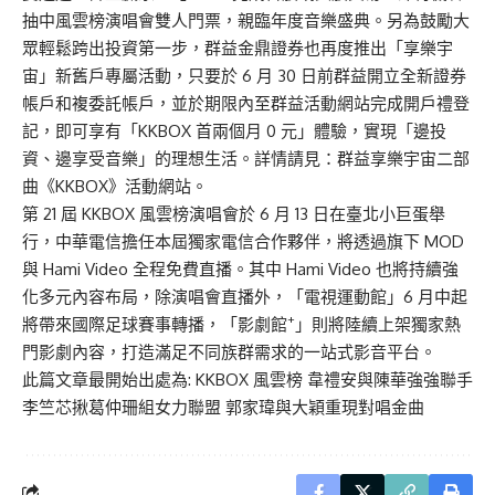
抽中風雲榜演唱會雙人門票，親臨年度音樂盛典。另為鼓勵大
眾輕鬆跨出投資第一步，群益金鼎證券也再度推出「享樂宇
宙」新舊戶專屬活動，只要於 6 月 30 日前群益開立全新證券
帳戶和複委託帳戶，並於期限內至群益活動網站完成開戶禮登
記，即可享有「KKBOX 首兩個月 0 元」體驗，實現「邊投
資、邊享受音樂」的理想生活。詳情請見：群益享樂宇宙二部
曲《KKBOX》活動網站。
第 21 屆 KKBOX 風雲榜演唱會於 6 月 13 日在臺北小巨蛋舉
行，中華電信擔任本屆獨家電信合作夥伴，將透過旗下 MOD
與 Hami Video 全程免費直播。其中 Hami Video 也將持續強
化多元內容布局，除演唱會直播外，「電視運動館」6 月中起
+
將帶來國際足球賽事轉播，「影劇館
」則將陸續上架獨家熱
門影劇內容，打造滿足不同族群需求的一站式影音平台。
此篇文章最開始出處為:
KKBOX 風雲榜 韋禮安與陳華強強聯手
李竺芯揪葛仲珊組女力聯盟 郭家瑋與大穎重現對唱金曲