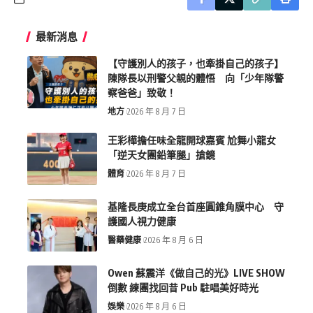
最新消息
【守護別人的孩子，也牽掛自己的孩子】
陳隊長以刑警父親的體悟 向「少年隊警
察爸爸」致敬！
地方
2026 年 8 月 7 日
王彩樺擔任味全龍開球嘉賓 尬舞小龍女
「逆天女團鉛筆腿」搶鏡
體育
2026 年 8 月 7 日
基隆長庚成立全台首座圓錐角膜中心 守
護國人視力健康
醫藥健康
2026 年 8 月 6 日
Owen 蘇震洋《做自己的光》LIVE SHOW
倒數 練團找回昔 Pub 駐唱美好時光
娛樂
2026 年 8 月 6 日