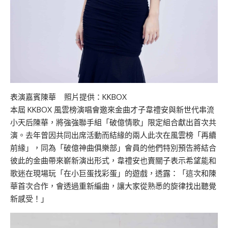
表演嘉賓陳華 照片提供：KKBOX
本屆 KKBOX 風雲榜演唱會邀來金曲才子韋禮安與新世代串流
小天后陳華，將強強聯手組「破億情歌」限定組合獻出首次共
演。去年曾因共同出席活動而結緣的兩人此次在風雲榜「再續
前緣」，同為「破億神曲俱樂部」會員的他們特別預告將結合
彼此的金曲帶來嶄新演出形式，韋禮安也賣關子表示希望能和
歌迷在現場玩「在小巨蛋找彩蛋」的遊戲，透露：「這次和陳
華首次合作，會透過重新編曲，讓大家從熟悉的旋律找出聽覺
新感受！」