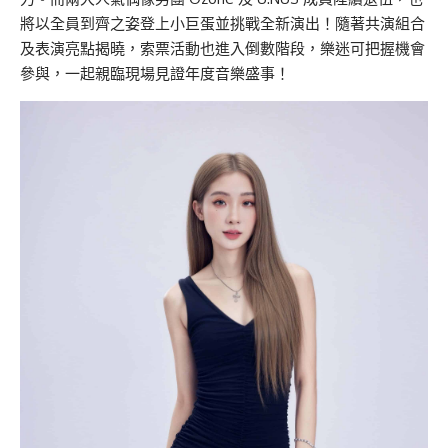
將以全員到齊之姿登上小巨蛋並挑戰全新演出！隨著共演組合
及表演亮點揭曉，索票活動也進入倒數階段，樂迷可把握機會
參與，一起親臨現場見證年度音樂盛事！