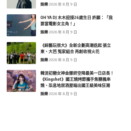
娛樂
2026 年 8 月 9 日
OH YA DJ 木木迎接26歲生日 許願：「我
要當電影女主角！」
娛樂
2026 年 8 月 9 日
《綜藝玩很大》全新企劃高潮迭起 張立
東、大芭 冤家組合 再創收視火花
娛樂
2026 年 8 月 9 日
韓流初戀女神金娜妍空降最美一日店長！
《Kingshot》國王燒烤節攜手焦糖楓串
燒、柒息地居酒屋端出國王級美味狂潮
娛樂
2026 年 8 月 9 日