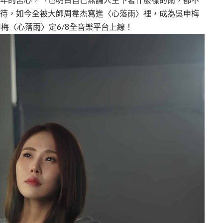
等待，如今全被大師周韋杰寫進〈心落雨〉裡，成為吳申梅
梅〈心落雨〉定6/8全音樂平台上線！