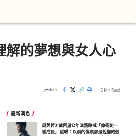
理解的夢想與女人心
10 Min Read
Share
最新消息
周興哲31歲回望12年演藝路喊「像衝刺一
樣成長」 感嘆：以前的傷痕都是蛻變的殼