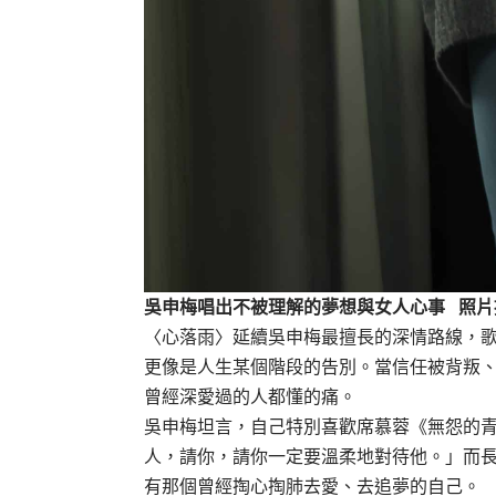
吳申梅唱出不被理解的夢想與女人心事 照片
〈心落雨〉延續吳申梅最擅長的深情路線，歌
更像是人生某個階段的告別。當信任被背叛
曾經深愛過的人都懂的痛。
吳申梅坦言，自己特別喜歡席慕蓉《無怨的
人，請你，請你一定要溫柔地對待他。」而
有那個曾經掏心掏肺去愛、去追夢的自己。