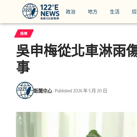
政治
地方
生活
綜
娛樂
吳申梅從北車淋雨傷
事
新聞中心
Published 2026 年 5 月 20 日