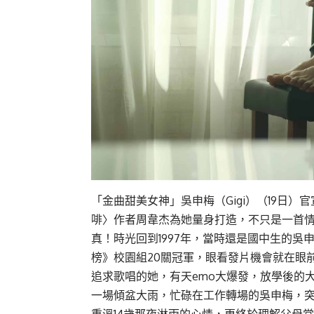
「金曲甜美女神」吳申梅（Gigi）（19日）
啡〉作者周韋杰為她量身打造，不只是一首情
真！時光回到1997年，當時還是國中生的吳
榜》校園組20關冠軍，眼看發片機會就在眼
追求歌唱的她，有天emo大爆發，放學後的
一場傾盆大雨，忙碌在工作轉場的吳申梅，
重溫14歲那夜淋雨的心情，更終於理解父母