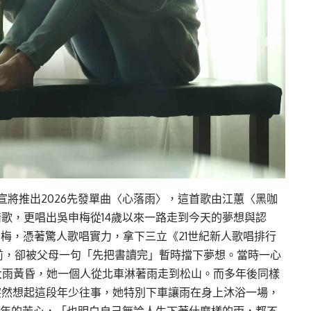
官宣將推出2026先發單曲〈心落雨〉，這首歌由江蕙〈黑咖
歌，更唱出吳申梅從14歲以來一路走到今天的夢想與認
申梅，憑著驚人歌唱實力，拿下三立《21世紀新人歌唱排行
前，卻被父母一句「先把書讀完」暫時擋下夢想。當時一心
大雨黃昏，她一個人從北車淋著雨走到松山。而多年後同樣
突然想起這段年少往事，她特別下車讓雨在身上沐浴一場，
當年的苦心，「也明白自己無論人生下著什麼樣的雨，都不