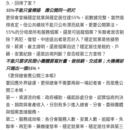
久、回得了家？
55%不能只當標語 應公開同一把尺
更保會宣稱穩定就業與穩定居住達55%，若數據完整，當然值
得肯定。但公共績效不能只公布漂亮結果，更要公開算法。
55%的分母是所有服務個案，還是可追蹤個案？失聯者是否剔
除？再犯、復發、中途退出者是否計入？穩定就業是依據勞
保、薪資、雇主證明，還是個案自述？穩定居住是租約、戶
籍、安置紀錄，還是訪視判斷？是否經第三方查核？
不能只要求民間小團體要寫計畫、做核銷、交成果；大機構卻
只端出一個55%。
《更保總會應公開三本帳》
要回應外界疑慮，更保總會不需要再辦一場記者會，而是應公
開三本帳。
第一，資源流向帳：政府補助、緩起訴處分金、認罪協商判決
金、捐款與會產收入，分別有多少進入總會、分會、委辦團體
與個案直接服務。
第二，服務成效帳：各分會服務人數、安置人數、追蹤率、失
聯率、再犯率、藥癮復發率、穩定就業率、穩定居住率與第三