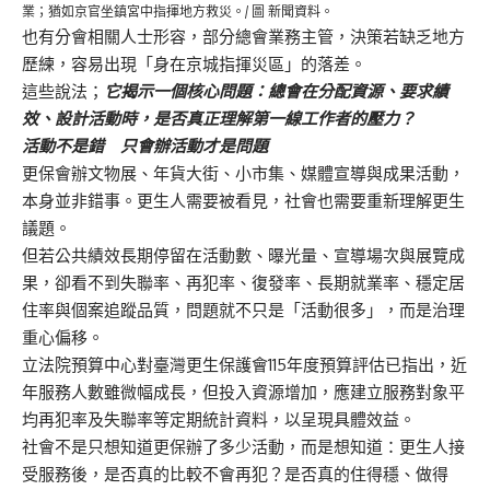
業；猶如京官坐鎮宮中指揮地方救災。/ 圖 新聞資料。
也有分會相關人士形容，部分總會業務主管，決策若缺乏地方
歷練，容易出現「身在京城指揮災區」的落差。
這些說法；
它揭示一個核心問題：總會在分配資源、要求績
效、設計活動時，是否真正理解第一線工作者的壓力？
活動不是錯 只會辦活動才是問題
更保會辦文物展、年貨大街、小市集、媒體宣導與成果活動，
本身並非錯事。更生人需要被看見，社會也需要重新理解更生
議題。
但若公共績效長期停留在活動數、曝光量、宣導場次與展覽成
果，卻看不到失聯率、再犯率、復發率、長期就業率、穩定居
住率與個案追蹤品質，問題就不只是「活動很多」，而是治理
重心偏移。
立法院預算中心對臺灣更生保護會115年度預算評估已指出，近
年服務人數雖微幅成長，但投入資源增加，應建立服務對象平
均再犯率及失聯率等定期統計資料，以呈現具體效益。
社會不是只想知道更保辦了多少活動，而是想知道：更生人接
受服務後，是否真的比較不會再犯？是否真的住得穩、做得