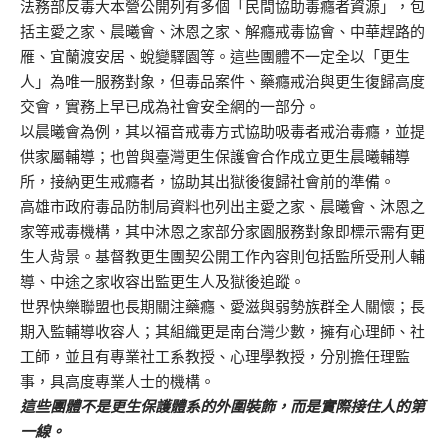
法務部反毒大本營公開列有多個「民間協助毒癮者資源」，包
括主愛之家、晨曦會、沐恩之家、解癮戒毒協會、中華趕路的
雁、宜蘭渡安居、蛻變驛園等。這些團體不一定全以「更生
人」為唯一服務對象，但毒品案件、藥癮戒治與更生復歸高度
交會，實務上早已成為社會安全網的一部分。
以晨曦會為例，其以福音戒毒方式協助吸毒者戒治毒癮，並提
供家屬輔導；也曾與臺灣更生保護會合作成立更生晨曦輔導
所，接納更生戒癮者，協助其出獄後復歸社會前的準備。
高雄市政府毒品防制局資料也列出主愛之家、晨曦會、沐恩之
家等戒毒機構，其中沐恩之家部分家園服務對象即標示需有更
生人背景。基督教更生團契公開工作內容則包括監所受刑人輔
導、中途之家收容出監更生人及獄後追蹤。
世界快樂聯盟也長期關注藥癮、愛滋與弱勢族群全人關懷；長
期入監輔導收容人；其組織更是南台灣少數，擁有心理師、社
工師，並且有專業社工系教授、心理學教授，分別擔任理監
事，具高度專業人士的機構。
這些團體不是更生保護體系的外圍裝飾，而是實際接住人的第
一線。