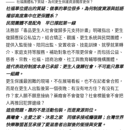
社福團體私下質疑，為何更生保護資源獨厚更保？
社福單位提出的質疑：做事的單位很多，為何制度資源與話語
權卻高度集中在更保體系？
民間團體不是配角 早已撐起第一線
法務部「毒品更生人社會復歸多元支持計畫」明確指出，更生
復歸應採公私協力，結合矯正、觀護、更生系統與民間團體，
提供入監銜接、陪同出監、安置收容、技能訓練、就學就業轉
介、家庭支持等服務。補助對象也不限更保會，而包括公益、
慈善、宗教、社福、諮商治療、社工與教育輔導機構團體。
這代表政府制度本身已承認：更生人復歸社會，不可能只靠單
一組織。
更生保護最困難的現場，不在展場看板，也不在記者會合照，
而是在更生人出監後第一個夜晚：有沒有地方住？有沒有工
作？家人願不願意接納？藥癮會不會復發？社會標籤會不會把
人再推回犯罪邊緣？
這些問題，靠的不是活動包裝，而是資源到位。
晨曦會、主愛之家、沐恩之家 同樣承接戒癮復歸；台灣世界
快樂聯盟甚至承接了愛滋患者出獄後的銜接與安置。