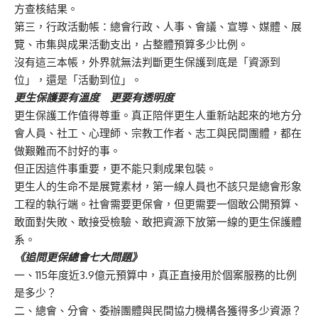
方查核結果。
第三，行政活動帳：總會行政、人事、會議、宣導、媒體、展
覽、市集與成果活動支出，占整體預算多少比例。
沒有這三本帳，外界就無法判斷更生保護到底是「資源到
位」，還是「活動到位」。
更生保護要有溫度 更要有透明度
更生保護工作值得尊重。真正陪伴更生人重新站起來的地方分
會人員、社工、心理師、宗教工作者、志工與民間團體，都在
做艱難而不討好的事。
但正因這件事重要，更不能只剩成果包裝。
更生人的生命不是展覽素材，第一線人員也不該只是總會形象
工程的執行端。社會需要更保會，但更需要一個敢公開預算、
敢面對失敗、敢接受檢驗、敢把資源下放第一線的更生保護體
系。
《追問更保總會七大問題》
一、115年度近3.9億元預算中，真正直接用於個案服務的比例
是多少？
二、總會、分會、委辦團體與民間協力機構各獲得多少資源？