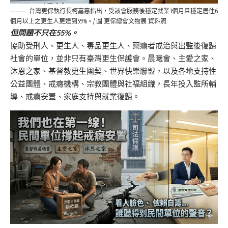
台灣更保執行長柯嘉惠指出，受該會服務後穩定就業3個月且穩定居住6
個月以上之更生人更達到55%。/ 圖 更保總會文物展 資料照
但問題不只在55%。
協助受刑人、更生人、毒品更生人、藥癮者戒治與出監後復歸
社會的單位，並非只有臺灣更生保護會。晨曦會、主愛之家、
沐恩之家、基督教更生團契、世界快樂聯盟，以及各地支持性
公益團體、戒癮機構、宗教團體與社福組織，長年投入監所輔
導、戒癮安置、家庭支持與就業復歸。