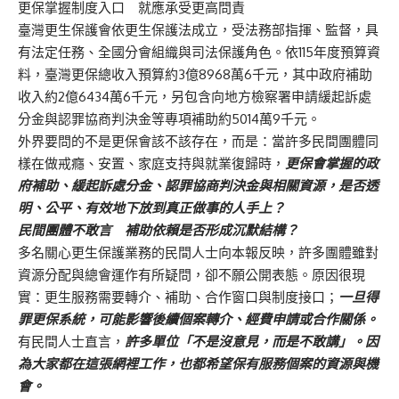
更保掌握制度入口 就應承受更高問責
臺灣更生保護會依更生保護法成立，受法務部指揮、監督，具
有法定任務、全國分會組織與司法保護角色。依115年度預算資
料，臺灣更保總收入預算約3億8968萬6千元，其中政府補助
收入約2億6434萬6千元，另包含向地方檢察署申請緩起訴處
分金與認罪協商判決金等專項補助約5014萬9千元。
外界要問的不是更保會該不該存在，而是：當許多民間團體同
樣在做戒癮、安置、家庭支持與就業復歸時，
更保會掌握的政
府補助、緩起訴處分金、認罪協商判決金與相關資源，是否透
明、公平、有效地下放到真正做事的人手上？
民間團體不敢言 補助依賴是否形成沉默結構？
多名關心更生保護業務的民間人士向本報反映，許多團體雖對
資源分配與總會運作有所疑問，卻不願公開表態。原因很現
實：更生服務需要轉介、補助、合作窗口與制度接口；
一旦得
罪更保系統，可能影響後續個案轉介、經費申請或合作關係。
有民間人士直言，
許多單位「不是沒意見，而是不敢講」。因
為大家都在這張網裡工作，也都希望保有服務個案的資源與機
會。