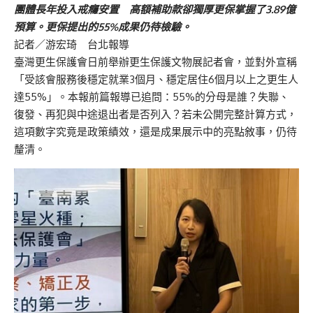
團體長年投入戒癮安置 高額補助款卻獨厚更保掌握了3.89億
預算。更保提出的55%成果仍待檢驗。
記者／游宏琦 台北報導
臺灣更生保護會日前舉辦更生保護文物展記者會，並對外宣稱
「受該會服務後穩定就業3個月、穩定居住6個月以上之更生人
達55%」。本報前篇報導已追問：55%的分母是誰？失聯、
復發、再犯與中途退出者是否列入？若未公開完整計算方式，
這項數字究竟是政策績效，還是成果展示中的亮點敘事，仍待
釐清。