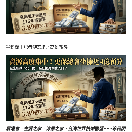
墨新聞
｜記者游宏琦／高雄報導
晨曦會、主愛之家、沐恩之家、台灣世界快樂聯盟⋯⋯等民間