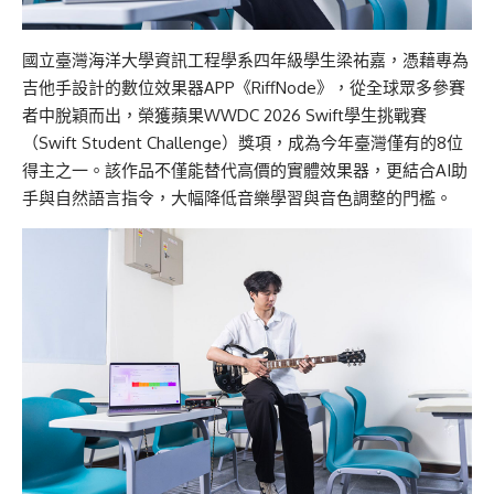
國立臺灣海洋大學資訊工程學系四年級學生梁
祐
嘉，憑藉專為
吉他手設計的數位效果器
APP
《
RiffNode
》，從全球眾多參賽
者中脫穎而出，榮獲蘋果
WWDC 2026 Swift
學生挑戰賽
（
Swift Student Challenge
）獎項，成為今年
臺
灣僅有的
8
位
得主之
一
。該
作品
不僅能替代高價的實體效果器，更結合
AI
助
手與自然語言指令
，
大幅降低音樂學習與音色調整的門檻
。