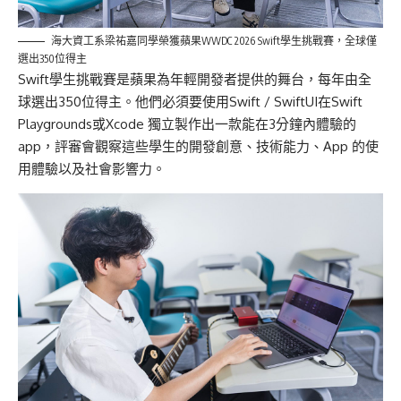
海大資工系梁祐嘉同學榮獲蘋果WWDC 2026 Swift學生挑戰賽，全球僅
選出350位得主
Swift
學生挑戰賽是蘋果為年輕開發者提供的舞台，
每年由全
球選出
350
位得主
。他們必須要使用
Swift /
SwiftUI
在
Swift
Playgrounds
或
Xcode
獨立
製作出一款能在
3
分鐘內體驗的
app
，
評審會觀察這些學生的開發創意、技術能力、App 的使
用體驗以及社會影響力。