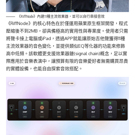
《RiffNode》內建11種主流效果器，並可以自行串接音效
《
RiffNode
》的核心特色在於僅運用蘋果原生框架開發，程式
壓縮後不到
2MB
，卻具備極高的實用性與專業度。使用者只需
將聲卡接上
電腦或
iPad
，
透過
APP
就能
讓原始吉他聲獲得
11
種
主流效果器的音色變化，並提供類似
EQ
等化器的功能來修飾
高中低頻。該軟體更支援
效果器鏈
(
signal chain
)
概念，足以實
際應用於音樂表演中，讓預算有限的音樂愛好者無需購買昂貴
的實體設備，也能自由探索音效
搭配
。