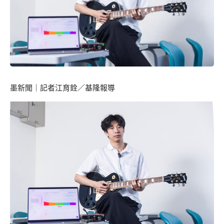
墨新聞
｜記者江育銓／基隆報導