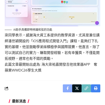
AI助手具備即時辨識和弦的功能
梁
同學表示，
感謝海大資工系提供的教學資源，尤其是兼任講
師潘世穎開設的「
iOS
應用程式開發入門」課程，
能夠打下
扎
實的基礎。他
並
鼓勵學弟妹積極參與國際競賽，
他直言，
除了
可以測試自己的實力、賺取
開發
經驗，若有幸獲獎
，不僅能開
拓視野，
通常也有不錯的獎勵。
此篇文章最開始出處為:
海大梁祐嘉開發吉他效果器APP 奪
蘋果WWDC26學生大獎
最新消息