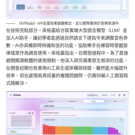
《RiffNode》APP支援效果器鏈概念，足以實際應用於音樂表演中
在技術亮點
部分
，梁
祐
嘉
結合裝置端大型語言模型
（
LLM
）
並
加入
AI
助手
，讓初學者能透過自然語言下達指令來調整音色參
數，
AI
亦具備即時辨識和弦的功能，協助樂手在練習時掌握旋
律
或是作為調音使用
。梁
祐
嘉指出，
在
開發過程
中，
為了
直接
避開
開
源軟體
的使用
限制，他深入研究蘋果原生框架
的功能
，
在
開發初期
也有
善用
AI
工具生成架構與除錯，
雖然
能
大幅
提升
效率
，
但在處理高資訊量的複雜問題時，仍需仰賴
人工
撰寫程
式碼解決。