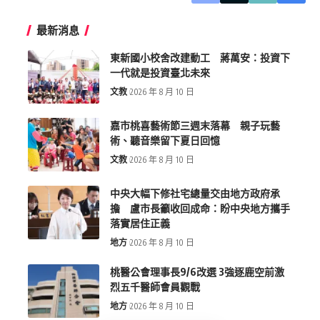
最新消息
東新國小校舍改建動工 蔣萬安：投資下
一代就是投資臺北未來
文教
2026 年 8 月 10 日
嘉市桃喜藝術節三週末落幕 親子玩藝
術、聽音樂留下夏日回憶
文教
2026 年 8 月 10 日
中央大幅下修社宅總量交由地方政府承
擔 盧市長籲收回成命：盼中央地方攜手
落實居住正義
地方
2026 年 8 月 10 日
桃醫公會理事長9/6改選 3強逐鹿空前激
烈五千醫師會員觀戰
地方
2026 年 8 月 10 日