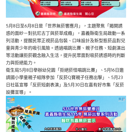
5月8日至6月8日是「世界無菸響應月」，主題聚焦「揭開誘
惑的面紗－對抗尼古丁與菸草成癮」，嘉義縣衛生局啟動一系
列活動，提醒民眾正視菸品包裝、口味設計及新型態菸品對兒
童與青少年的吸引風險。透過唱跳比賽、親子任務、短劇演出
等活動讓拒菸觀念融入生活，提升民眾面對吸菸誘惑時的判斷
力與拒絕能力。
衛生局5月8日舉辦幼兒園「拒絕菸怪唱跳比賽」、5月16日邀
請國小學童親子組隊參加「反菸Q寶親子任務出擊」、5月23
日社區宣導「反菸短劇表演」及5月30日在嘉有好市集「反菸
設攤宣導」。