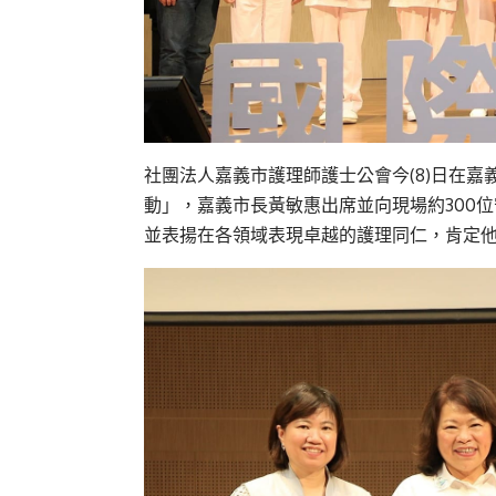
社團法人嘉義市護理師護士公會今(
8
)日
在
嘉
動」，
嘉義
市長黃敏惠出席
並
向現場約300
並
表揚在各領域表現卓越的護理同仁
，
肯定