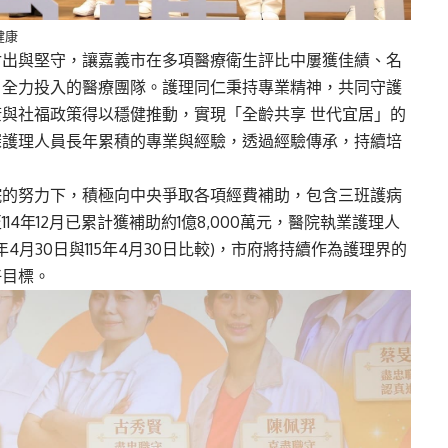
健康
付出與堅守，讓嘉義市在多項醫療衛生評比中屢獲佳績、名
、全力投入的醫療團隊
。護理同仁
秉持專業精神，共同守護
康與社福政策得以穩健推動，實現「
全齡共享
世代宜居」的
深護理人員長年累積的專業與經驗，透過
經驗
傳承，持續培
院
的努力下，
積極向中央爭取各項經費補助，包含
三班護病
4年12月已累計獲補助約1億8,000萬元，醫院執業護理人
4年4月30日與115年4月30日比較)，市府將持續作為護理界的
好目標
。