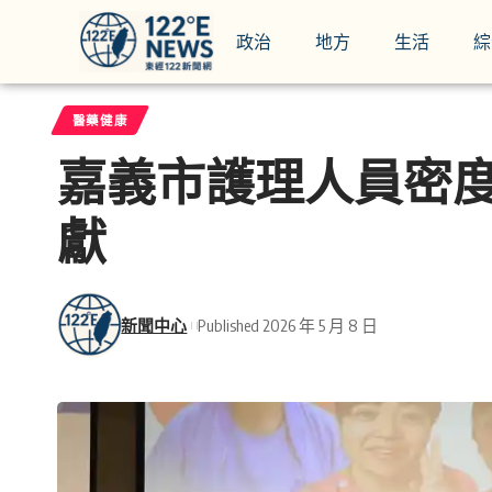
政治
地方
生活
綜
醫藥健康
嘉義市護理人員密
獻
新聞中心
Published 2026 年 5 月 8 日