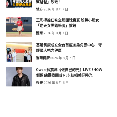
察爸爸」致敬！
地方
2026 年 8 月 7 日
王彩樺擔任味全龍開球嘉賓 尬舞小龍女
「逆天女團鉛筆腿」搶鏡
體育
2026 年 8 月 7 日
基隆長庚成立全台首座圓錐角膜中心 守
護國人視力健康
醫藥健康
2026 年 8 月 6 日
Owen 蘇震洋《做自己的光》LIVE SHOW
倒數 練團找回昔 Pub 駐唱美好時光
娛樂
2026 年 8 月 6 日