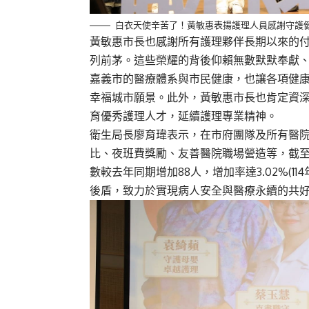
白衣天使辛苦了！黃敏惠表揚護理人員感謝守護
黃敏惠
市長
也感謝所有護理夥伴長期以來的
列前茅。這些榮耀
的
背後仰賴無數默默奉獻
嘉義市的醫療體系與市民健康，也讓各項健
幸福城市願景。
此外，
黃敏惠市長
也肯定資
育優秀護理人才，
延續
護理專業精神。
衛生局長廖育瑋表示，在市府團隊及
所有醫
比
、夜班費獎勵、友善醫院職場營造等，截至11
數較去年同期增加88人，增加率達3.02%(11
後盾，致力於實現病人安全與醫療永續
的共