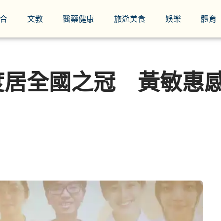
合
文教
醫藥健康
旅遊美食
娛樂
體育
度居全國之冠 黃敏惠