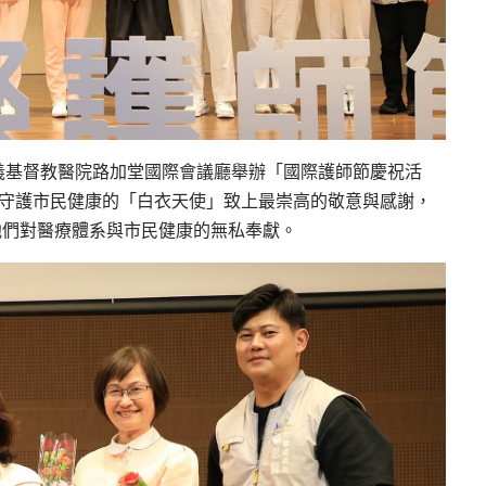
義基督教醫院
路加堂國際
會議廳
舉辦「國際
護師節
慶祝活
位守護市民健康的「白衣天使」致上最崇高的敬意與感謝，
他們對醫療體系與市民健康的無私奉獻。