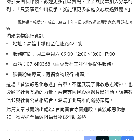
陳郁美團長呼籲，歡迎更多社區賣場、企業與民眾加入分享行
列：「只要願意伸出援手，就能讓更多家庭安心度過難關。」
鳳林觀音慈愛會，成立已經四十年。長期耕耘照顧弱勢家庭/圖 游宏琦
攝
橋頭食物銀行資訊
地址：高雄市橋頭區仕隆路42-1號
服務時間：週二至週六 09:00–12:00、13:00–17:00
電話：07-6110368（由專業社工評估並提供服務）
臉書粉絲專頁：
阿福食物銀行 橋頭店
這場「普渡報恩化慈悲」善舉，不僅展現了佛教慈悲精神，也
彰顯了社會互助的力量。雷音寺圓通殿透過具體行動，讓宗教
信仰與社會公益相結合，溫暖了北高雄的弱勢家庭。
此篇文章最開始出處為:
台南雷音寺圓通殿，普渡報恩化慈
悲 物資送至橋頭阿福食物銀行助弱勢