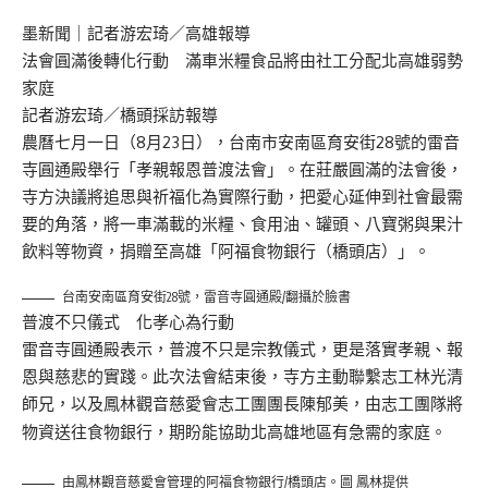
墨新聞
｜記者游宏琦／高雄報導
法會圓滿後轉化行動 滿車米糧食品將由社工分配北高雄弱勢
家庭
記者游宏琦／橋頭採訪報導
農曆七月一日（8月23日），台南市安南區育安街28號的雷音
寺圓通殿舉行「孝親報恩普渡法會」。在莊嚴圓滿的法會後，
寺方決議將追思與祈福化為實際行動，把愛心延伸到社會最需
要的角落，將一車滿載的米糧、食用油、罐頭、八寶粥與果汁
飲料等物資，捐贈至高雄「阿福食物銀行（橋頭店）」。
台南安南區育安街28號，雷音寺圓通殿/翻攝於臉書
普渡不只儀式 化孝心為行動
雷音寺圓通殿表示，普渡不只是宗教儀式，更是落實孝親、報
恩與慈悲的實踐。此次法會結束後，寺方主動聯繫志工林光清
師兄，以及鳳林觀音慈愛會志工團團長陳郁美，由志工團隊將
物資送往食物銀行，期盼能協助北高雄地區有急需的家庭。
由鳳林觀音慈愛會管理的阿福食物銀行/橋頭店。圖 鳳林提供