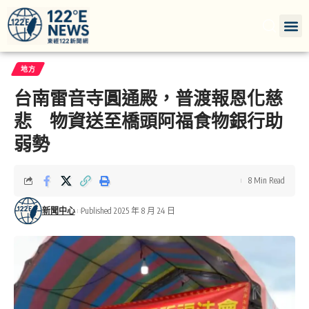
地方
台南雷音寺圓通殿，普渡報恩化慈
悲 物資送至橋頭阿福食物銀行助
弱勢
8 Min Read
新聞中心
Published 2025 年 8 月 24 日