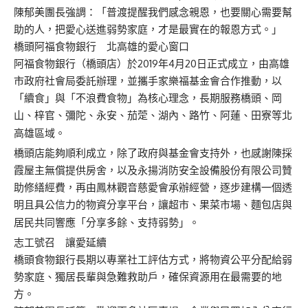
陳郁美團長強調：「普渡提醒我們感念親恩，也要關心需要幫
助的人，把愛心送進弱勢家庭，才是最實在的報恩方式。」
橋頭阿福食物銀行 北高雄的愛心窗口
阿福食物銀行（橋頭店）於2019年4月20日正式成立，由高雄
市政府社會局委託辦理，並攜手家樂福基金會合作推動，以
「續食」與「不浪費食物」為核心理念，長期服務橋頭、岡
山、梓官、彌陀、永安、茄萣、湖內、路竹、阿蓮、田寮等北
高雄區域。
橋頭店能夠順利成立，除了政府與基金會支持外，也感謝陳採
霞屋主無償提供房舍，以及永揚消防安全設備股份有限公司贊
助修繕經費，再由鳳林觀音慈愛會承辦經營，逐步建構一個透
明且具公信力的物資分享平台，讓超市、果菜市場、麵包店與
居民共同響應「分享多餘、支持弱勢」。
志工號召 讓愛延續
橋頭食物銀行長期以專業社工評估方式，將物資公平分配給弱
勢家庭、獨居長輩與急難救助戶，確保資源用在最需要的地
方。