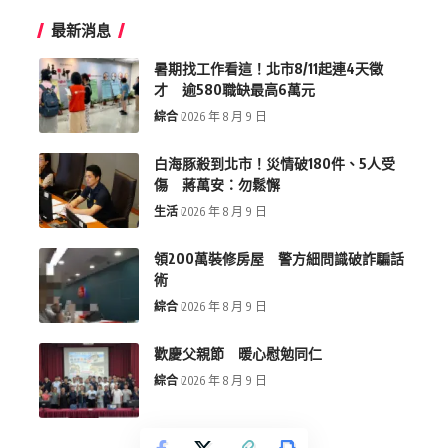
最新消息
暑期找工作看這！北市8/11起連4天徵
才 逾580職缺最高6萬元
綜合
2026 年 8 月 9 日
白海豚殺到北市！災情破180件、5人受
傷 蔣萬安：勿鬆懈
生活
2026 年 8 月 9 日
領200萬裝修房屋 警方細問識破詐騙話
術
綜合
2026 年 8 月 9 日
歡慶父親節 暖心慰勉同仁
綜合
2026 年 8 月 9 日