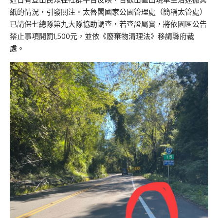
紙的情況，引發關注。太魯閣國家公園管理處（簡稱太管處）
已請保七總隊第九大隊協助調查，若查證屬實，將依園區公告
禁止事項開罰1,500元，並依《廢棄物清理法》移請縣府裁
處。