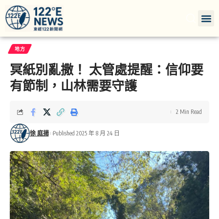
地方
冥紙別亂撒！ 太管處提醒：信仰要
有節制，山林需要守護
2 Min Read
徐 庭揚
Published 2025 年 8 月 24 日