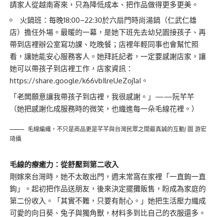
請家人從越南寄來，只為降低成本、把作品做得更多更美。
火鍋班：每晚18:00–22:30於六扇門時尚湯鍋（仁武仁雄
店）擔任外場。最暖的一幕，是她下班先去幼兒園接孩子、再
帶到店裡辦公室寫功課、吃晚餐；店裡年輕同事也會幫忙照
看，讓她能安心服務客人。她拜託記者，一定要感謝店家，讓
她可以帶孩子到店裡工作，店家資訊：
https://share.google/k66vbIlreUeZoj1aI
。
「老闆願意讓我帶孩子到店裡，我很感謝。」——阮芊芊
（她把感謝化成服務時的微笑，也織進每一朵毛線花裡。）
毛線編織，不只是商品更是芊芊與台灣民眾之間最真誠的互動/ 圖 游宏
琦攝
毛線的療癒力：從舒壓到第二收入
剛嫁來台灣時，她不太敢出門，週末常窩在家裡「一直鉤一直
鉤」。起初把作品送朋友，後來決定擺攤販售，盼成為家庭的
第二份收入。「其實不難，只要有耐心。」她把生活壓力織成
可愛的向日葵、兔子與獨角獸，材料多到比自己的衣服還多。