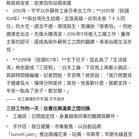
移居與安家：從害怕到站穩高雄
2012年，芊芊以外籍勞工身分來台工作；**2015年（民國
104年）**與台灣先生結婚、定居高雄。初到夫家「十人同
住」的大宅，語言不通、環境陌生，曾讓她「很害怕」。但她
選擇走出去，先做大樓清潔，2016年9月進入工廠工作，獲得
主管的認可，還成為與外籍勞工之間的翻譯。漸漸站穩生活步
伐。
**2018年（民國107年）**生下兒子，從此為了「生活經
濟」角色變成「三班制」：白天工廠、下班馬上再衝火鍋店、
其餘時間做編織。記者問她，辛苦嗎？她笑說：「我只想要孩
子健康長大、懂得分辨是非；其他，他喜歡什麼，我都支持。
辛苦一點為了孩子，都甘願。」
在工廠裡的芊芊/圖 芊芊提供
三份工作的一天：在責任與溫柔之間切換
工廠班：日間固定班，身兼越南同事的翻譯與夥伴。
手作班：假日擺攤、市集販售，以自創品牌
「sunset.yarn」推出鉤織花束、玩偶、吊飾等；早期毛線甚至