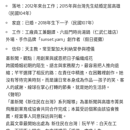
落地：2012年來台工作；2015年與台灣先生結婚定居高雄
（民國104年）
家庭：已婚，2018年生下一子（民國107年）
工作：工廠員工兼翻譯、六扇門時尚湯鍋（仁武仁雄店）
外場、手作品牌「sunset.yarn」創作者（假日擺攤）
信仰：天主教，常至聖加大利納堂參與禮儀
墨新聞，觀點｜用創業與感恩把日子編織成花
跨國婚姻初期的陌生、語言與家務壓力，最容易把人推向退
縮；芊芊選擇了相反的路：在責任中精進，在困難裡創作。她
沒有等待完美時刻，而是讓日常本身成為作品—孩子的笑、客
人的感謝、線球在掌心打轉的節奏，就是她的生活詩。
《聲明》
「墨新聞《新住民在台灣》系列報導」為墨新聞與高雄市菁英
飛雁創業育成協會共同合作完成；本篇受訪個案由該協會推
薦，經當事人同意採訪與刊載。
此篇文章最開始出處為:
新住民在台灣｜阮芊芊：白天在工