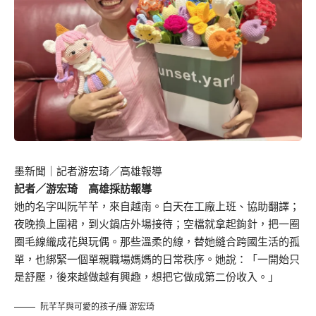
墨新聞
｜記者游宏琦／高雄報導
記者／游宏琦 高雄採訪報導
她的名字叫阮芊芊，來自越南。白天在工廠上班、協助翻譯；
夜晚換上圍裙，到火鍋店外場接待；空檔就拿起鉤針，把一圈
圈毛線織成花與玩偶。那些溫柔的線，替她縫合跨國生活的孤
單，也綁緊一個單親職場媽媽的日常秩序。她說：「一開始只
是舒壓，後來越做越有興趣，想把它做成第二份收入。」
阮芊芊與可愛的孩子/攝 游宏琦