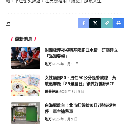
廠、下班衝火鍋店，在夾縫裡用「編織」療癒人生
最新消息
謝國樑連夜視察基隆廟口水情 研議建立
「滿潮警報」
地方
2026 年 8 月 10 日
女性腰圍80、男性90公分是警戒線 黃
敏惠響應「89量腰日」籲做好健康ACE
醫藥健康
2026 年 8 月 9 日
白海豚離台！北市紅黃線10日7時恢復禁
停 車主速移車
地方
2026 年 8 月 9 日