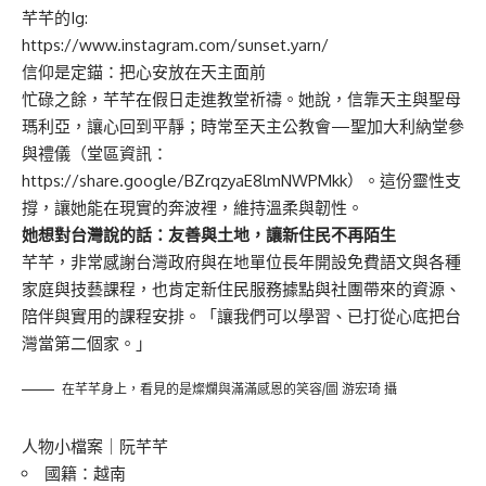
芊芊的Ig:
https://www.instagram.com/sunset.yarn/
信仰是定錨：把心安放在天主面前
忙碌之餘，芊芊在假日走進教堂祈禱。她說，信靠天主與聖母
瑪利亞，讓心回到平靜；時常至天主公教會—聖加大利納堂參
與禮儀（堂區資訊：
https://share.google/BZrqzyaE8lmNWPMkk
）。這份靈性支
撐，讓她能在現實的奔波裡，維持溫柔與韌性。
她想對台灣說的話：友善與土地，讓新住民不再陌生
芊芊，非常感謝台灣政府與在地單位長年開設免費語文與各種
家庭與技藝課程，也肯定新住民服務據點與社團帶來的資源、
陪伴與實用的課程安排。「讓我們可以學習、已打從心底把台
灣當第二個家。」
在芊芊身上，看見的是燦爛與滿滿感恩的笑容/圖 游宏琦 攝
人物小檔案｜阮芊芊
國籍：越南