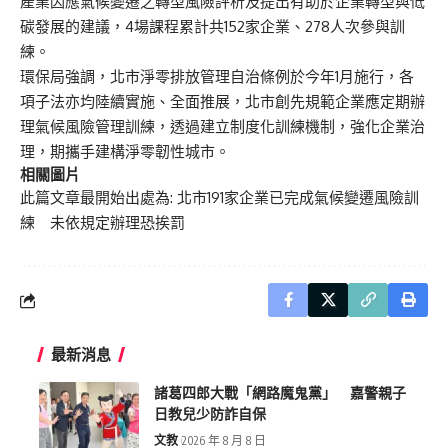
產業因應氣候變遷之轉型風險評析及提出有助於企業轉型與低
碳發展的建議，4場課程累計共152家企業、278人次參與訓
練。
環保局強調，北市淨零排放管理自治條例於今年1月施行，各
項子法亦均陸續實施、全面推展，北市創先規範企業應定期辦
理氣候風險管理訓練，透過建立制度化訓練機制，強化企業治
理，期攜手建構淨零韌性城市。
相關圖片
此篇文章最開始出處為:
北市191家企業已完成氣候變遷風險訓
練 未依規定辦理恐挨罰
最新消息
諸葛四郎大戰「網路魔鬼黨」 嘉警親子
日教兒少防詐自保
文教
2026 年 8 月 8 日