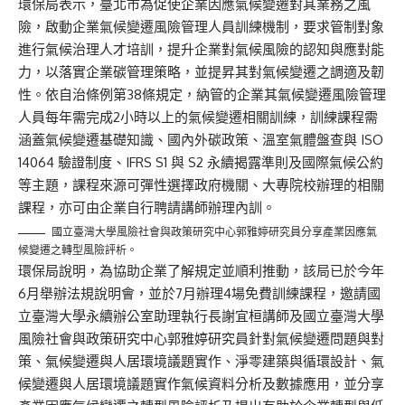
環保局表示，臺北市為促使企業因應氣候變遷對其業務之風
險，啟動企業氣候變遷風險管理人員訓練機制，要求管制對象
進行氣候治理人才培訓，提升企業對氣候風險的認知與應對能
力，以落實企業碳管理策略，並提昇其對氣候變遷之調適及韌
性。依自治條例第38條規定，納管的企業其氣候變遷風險管理
人員每年需完成2小時以上的氣候變遷相關訓練，訓練課程需
涵蓋氣候變遷基礎知識、國內外碳政策、溫室氣體盤查與 ISO
14064 驗證制度、IFRS S1 與 S2 永續揭露準則及國際氣候公約
等主題，課程來源可彈性選擇政府機關、大專院校辦理的相關
課程，亦可由企業自行聘請講師辦理內訓。
國立臺灣大學風險社會與政策研究中心郭雅婷研究員分享產業因應氣
候變遷之轉型風險評析。
環保局說明，為協助企業了解規定並順利推動，該局已於今年
6月舉辦法規說明會，並於7月辦理4場免費訓練課程，邀請國
立臺灣大學永續辦公室助理執行長謝宜桓講師及國立臺灣大學
風險社會與政策研究中心郭雅婷研究員針對氣候變遷問題與對
策、氣候變遷與人居環境議題實作、淨零建築與循環設計、氣
候變遷與人居環境議題實作氣候資料分析及數據應用，並分享