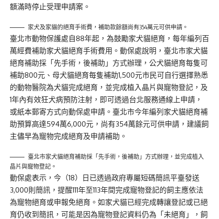
額滿時停止受理申請案。
家犬及家貓的絕育手術費，補助款餘額尚有354萬元可供申請。
臺北市動物保護處自88年起，為鼓勵家犬貓絕育，每年編列百
萬經費補助家犬貓絕育手術費用。動保處說明，臺北市家犬貓
絕育補助採「先手術，後補助」方式辦理，公犬貓絕育每隻可
補助800元、母犬貓絕育每隻補助1,500元市民可自行選擇熟悉
的動物醫院為犬貓完成絕育，並完成植入晶片與寵物登記，及
1年內有效狂犬病預防注射，即可透過台北服務通線上申請，
或紙本郵寄方式向動保處申請。臺北市今年編列家犬貓絕育補
助預算高達594萬6,000元，尚有354萬餘元可供申請，建議飼
主儘早為寵物完成絕育及申請補助。
臺北市家犬貓絕育補助採「先手術，後補助」方式辦理，並完成植入
晶片與寵物登記。
動保處表示，今（18）日已透過政府專屬短碼簡訊平臺發送
3,000則簡訊，提醒111年至113年間完成寵物登記的飼主應依法
為寵物絕育或申報免絕育。如家犬貓已經完成轉讓登記或已絕
育仍收到簡訊，可能是因為寵物登記資料仍為「未絕育」，飼