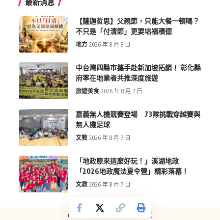
最新消息
【薩迦哲思】父親節，只能大餐一頓嗎？
不只是「付清節」更要培福積德
地方
2026 年 8 月 8 日
中台灣四縣市攜手赴新加坡拓銷！ 彰化縣
府率在地業者共推深度旅遊
旅遊美食
2026 年 8 月 7 日
嘉義無人機競賽登場 73隊挑戰穿越賽與
無人機足球
文教
2026 年 8 月 7 日
「地政原來這麼好玩！」溪湖地政
「2026地政魔法夏令營」精彩落幕！
文教
2026 年 8 月 7 日
copyright © more-new.tw 墨新聞