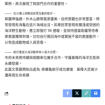
案例，再次展現了跨部門合作的重要性。
在沙灘上與歡送民眾互動的蛤仔。
蔡馥嚀強調，外木山廊帶風景優美，自然景觀也非常豐富，時
常發現有海龜在這片海域出沒。如果民眾發現有擱淺或受困的
海洋野生動物，應立即撥打 118 通報，並保持適當距離等待專
業救援團隊到場。切勿自行推回海中或實施不當的救援動作，
以免造成動物或人員受傷。
蛤仔重返大海活動參與人員大合照。
市府未來將持續與相關單位攜手合作，守護基隆的海洋生態與
永續發展。
此篇文章最開始出處為:
綠蠵龜蛤仔成功康復 基隆大武崙沙
灘再現生命奇蹟