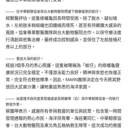
在中華鯨豚協會與台大動物醫院照護下健康復原的蛤仔。
經獸醫評估，這隻綠蠵龜因長時間受困，除了脫水、疑似嗆
水，左前肢末梢組織也因纏繞而壞死，甚至有持續擴大感染的
風險。協會專業獸醫團隊與台大動物醫院合作，以保守療法進
行清創與密集治療，最終成功控制感染，並保住了左前肢橈尺
骨以上的部分。
重返大海的蛤仔。
經過3個多月的悉心照護，這隻被暱稱為「蛤仔」的綠蠵龜健
康狀況已完全穩定，不僅游泳能力良好，精神與食慾也恢復正
常，完全符合野放標準。因此，MARN團隊決定在今天將其野
放回大武崙沙灘，讓牠重返熟悉的海洋家園。
由基隆市政府產業發展處處長蔡馥嚀（右）與中華鯨豚協會一同執行
野放作業。
蔡馥嚀表示，感謝所有參與救援的單位與民眾，包含第一時間
發現通報的熱心市民、海洋保育署、海巡署同仁、中華鯨豚協
會、台大動物醫院及東北角瓦格納救生隊等。這次成功的救援