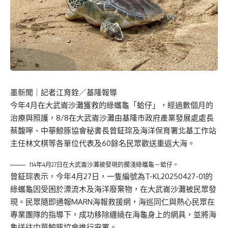
墨新聞
｜記者江育銓／基隆報導
今年4月在大武崙沙灘獲救的綠蠵龜「蛤仔」，經過數個月的
治療與照護，8/8在大武崙沙灘由基隆市政府產業發展處處長
蔡馥嚀、中華鯨豚協會秘書長曾鉦琮及海洋保育署北基工作站
主任林文棋等各單位代表及60餘名民眾歡送重返大海。
114年4月27日在大武崙沙灘被發現的擱淺綠蠵龜－蛤仔。
曾鉦琮表示，今年4月27日，一隻編號為T-KL20250427-01的
綠蠵龜因受困於漂流木及海洋廢棄物，在大武崙沙灘被民眾發
現。民眾隨即通報MARN海報救援網，海巡同仁與熱心民眾在
專業團隊的指導下，成功移除纏繞在海龜身上的網具，並將海
龜送往中華鯨豚協會進行安置。