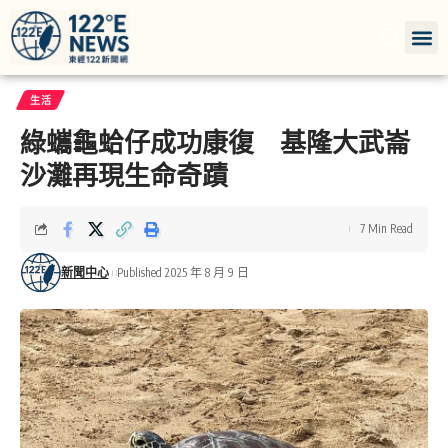
生活
綠蠵龜蛤仔成功康復 基隆大武崙
沙灘再現生命奇蹟
7 Min Read
新聞中心
Published 2025 年 8 月 9 日