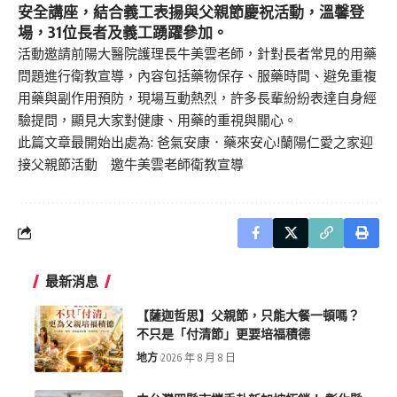
安全講座，結合義工表揚與父親節慶祝活動，溫馨登
場，31位長者及義工踴躍參加。
活動邀請前陽大醫院護理長牛美雲老師，針對長者常見的用藥
問題進行衛教宣導，內容包括藥物保存、服藥時間、避免重複
用藥與副作用預防，現場互動熱烈，許多長輩紛紛表達自身經
驗提問，顯見大家對健康、用藥的重視與關心。
此篇文章最開始出處為:
爸氣安康．藥來安心!蘭陽仁愛之家迎
接父親節活動 邀牛美雲老師衛教宣導
最新消息
【薩迦哲思】父親節，只能大餐一頓嗎？
不只是「付清節」更要培福積德
地方
2026 年 8 月 8 日