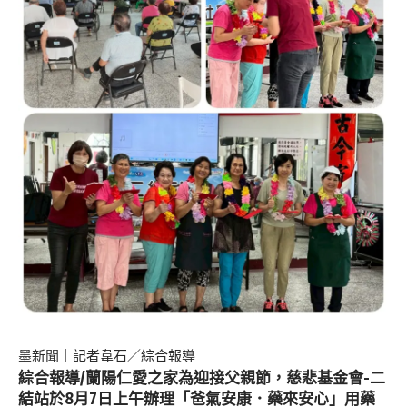
墨新聞
｜記者韋石／綜合報導
綜合報導/
蘭陽仁愛之家
為迎接父親節，慈悲基金會-二
結站於8月7日上午辦理「爸氣安康．藥來安心」用藥