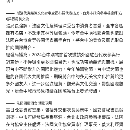
功。
斯洛伐克經濟文化辦事處霍布諾代表(左1)、台北市政府參事楊慶輝(右
1)與張局長交流
張局長強調，法國文化及料理深受台中消費者喜愛，全市各區
都有名店，不乏米其林等級餐廳，今年台中購物節希望也能跟
法國在台協會等各國代表攜手合作，將台中的美食及觀光形象
推向國際舞台。
經發局補充，2024台中購物節首次邀請外國駐台代表參與行
銷宣傳，不僅吸引更多國際目光，也成功帶動觀光與商機，展
現台中不斷攀升的國際化魅力。今年除購物節，台中鍋烤節也
邀約各國代表共同推廣，期盼將台中的多元美食文化推薦給更
多外國友人，進一步促進經貿、觀光與文化交流，帶動國際觀
光，讓台中城市形象持續在國際舞台上發光發熱。
法國國慶酒會 活動現場
當日晚宴貴賓雲集，包括外交部次長吳志中、國安會秘書長吳
釗燮、中市府經發局長張峯源、台北市政府參事楊慶輝、法國
在台協會主任龍燁、法國文化協會黃崇仁理事長、義大利經貿