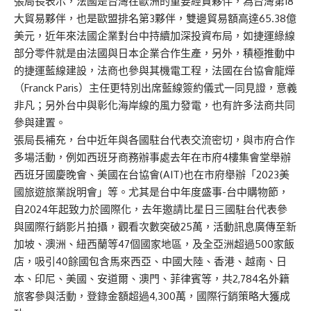
張局長表示，法國是台灣在歐洲的重要經貿夥伴，為台灣第18
大貿易夥伴，也是歐盟排名第3夥伴，雙邊貿易額高達65.38億
美元，近年來法國企業對台中持續加深投資布局，如捷運綠線
部分零件就是由法國與日本企業合作生產，另外，積極推動中
的捷運藍線建設，法商也參與其機電工程，法國在台協會龍燁
（Franck Paris）主任更特別出席藍線簽約儀式一同見證，意義
非凡；另外台中與彰化海岸線的風力發電，也有許多法商共同
參與建置。
張局長補充，台中近年與各國駐台代表交流密切，與市府合作
多場活動，例如西班牙商務辦事處去年在市府4樓集會堂舉辦
西班牙國慶晚會、美國在台協會(AIT)也在市府舉辦「2023美
國旅遊旅業說明會」等。尤其是台中年度盛事-台中購物節，
自2024年起致力於國際化，去年邀請比星日三國駐台代表參
與國際行銷影片拍攝，觀看次數突破25萬，活動訊息廣傳至新
加坡、澳洲、紐西蘭等47個國家地區，及全亞洲超過500家飯
店，吸引40餘國包含馬來西亞、中國大陸、香港、越南、日
本、印尼、美國、安道爾、澳門、菲律賓等，共2,784名外籍
旅客參與活動，登錄金額超過4,300萬，國際行銷策略大獲成