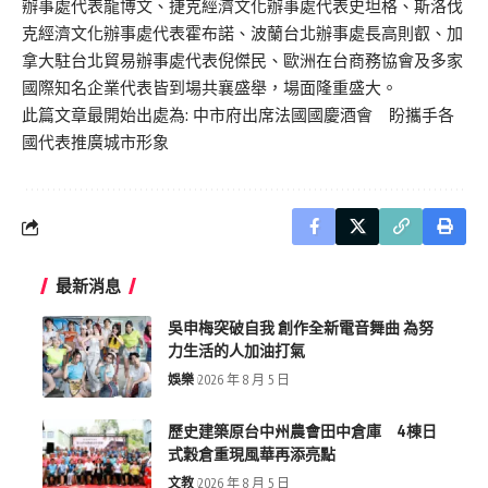
辦事處代表龍博文、捷克經濟文化辦事處代表史坦格、斯洛伐
克經濟文化辦事處代表霍布諾、波蘭台北辦事處長高則叡、加
拿大駐台北貿易辦事處代表倪傑民、歐洲在台商務協會及多家
國際知名企業代表皆到場共襄盛舉，場面隆重盛大。
此篇文章最開始出處為:
中市府出席法國國慶酒會 盼攜手各
國代表推廣城市形象
最新消息
吳申梅突破自我 創作全新電音舞曲 為努
力生活的人加油打氣
娛樂
2026 年 8 月 5 日
歷史建築原台中州農會田中倉庫 4棟日
式穀倉重現風華再添亮點
文教
2026 年 8 月 5 日