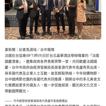
墨新聞
｜記者馬源培／台中報導
法國在台協會(BFT)昨(11)日於台北晶華酒店舉辦隆重的「法國
國慶酒會」，邀集政商各界貴賓齊聚一堂，共同歡慶法國國
慶。台中市政府由經濟發展局長張峯源代表市長盧秀燕出席，
與多國代表及企業人士互動，氣氛輕鬆熱絡。今年除購物節，
台中鍋烤節也邀約各國代表共同推廣，期將台中的多元美食文
化推薦給更多外國友人，進一步促進經貿、觀光與文化交流，
帶動國際觀光。
中市經發局張峯源局長代表盧市長致贈禮品