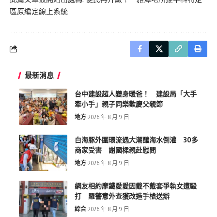
區原編定線上系統
最新消息
台中建設超人變身暖爸！ 建設局「大手
牽小手」親子同樂歡慶父親節
地方
2026 年 8 月 9 日
白海豚外圍環流遇大潮釀海水倒灌 30多
商家受害 謝國樑親赴慰問
地方
2026 年 8 月 9 日
網友相約摩鐵愛愛因戴不戴套爭執女遭毆
打 羅警意外查獲改造手槍送辦
綜合
2026 年 8 月 9 日