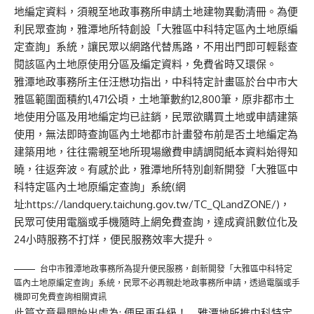
地編定資料，須親至地政事務所申請土地建物異動清冊。為便
利民眾查詢，雅潭地所特創設「大雅區中科特定區內土地原編
定查詢」系統，讓民眾以網路代替馬路，不用出門即可輕鬆查
閱該區內土地原使用分區及編定資料，免費省時又環保。
雅潭地政事務所主任汪懋功指出，中科特定計畫區於台中市大
雅區範圍面積約1,471公頃，土地筆數約12,800筆，原非都市土
地使用分區及用地編定均已註銷，民眾欲購買土地或申請建築
使用，無法即時查詢區內土地都市計畫發布前是否土地編定為
建築用地，往往需親至地所現場繳費申請調閱紙本資料始得知
曉，往返奔波。有感於此，雅潭地所特別創新開發「大雅區中
科特定區內土地原編定查詢」系統(網
址:
https://landquery.taichung.gov.tw/TC_QLandZONE/
)，
民眾可使用電腦或手機隨時上網免費查詢，達成資訊數位化及
24小時服務不打烊，便民服務效率大提升。
台中市雅潭地政事務所為提升便民服務，創新開發「大雅區中科特定
區內土地原編定查詢」系統，民眾不必再親赴地政事務所申請，透過電腦或手
機即可免費查詢相關資訊
此篇文章最開始出處為:
便民再升級！ 雅潭地所推中科特定