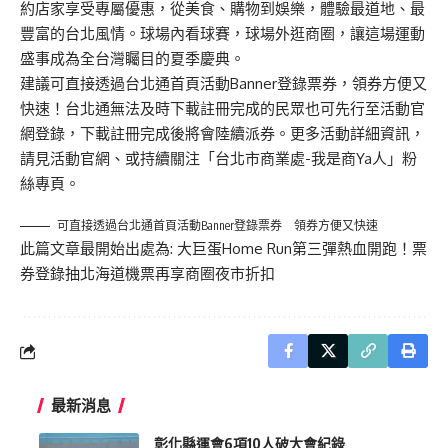
約店家享受專屬優惠，從美食、購物到娛樂，體驗最道地、最
豐富的台北風情。球場內看球賽，球場外逛商圈，讓這場運動
盛事成為全台灣矚目的夏季慶典。
建議可直接透過台北通首頁活動Banner登錄票券，領券方便又
快速！台北通無法及時下載註冊完成的民眾也可先行至活動官
網登錄，下載註冊完成後將會陸續派券。更多活動詳細資訊，
請見
活動官網
、或持續關注「
台北市商業處-我是商Ya人
」粉
絲專頁。
可直接透過台北通首頁活動Banner登錄票券 領券方便又快速
此篇文章最開始出處為:
大巨蛋Home Run第三彈熱血開跑！票
券登錄抽北海道機票再享商圈夜市折扣
最新消息
彰化縣運會6項10人破大會紀錄