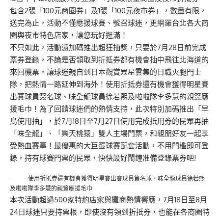
包含2張「100元商圈券」及1張「100元夜市券」，數量有限，
送完為止，活動不僅應援球賽、號召球迷，更網羅台北各大商
圈與夜市特色店家，讓您玩好逛滿！
不只如此，活動還加碼推出超狂抽獎，只要於7月28日前完成
票券登錄，不論是否領取到折抵券都有機會抽中飛往北海道的
來回機票，讓球迷親自到日本觀賞眾星雲集的日職火腿門士
隊，把熱情一路延伸到海外！使用折抵券還有機會獲得明星賽
出賽球員簽名球、味全龍球員徐若熙及啦啦隊李多慧的親簽應
援毛巾！為了回饋球迷們的熱情支持，此次特別加碼推出「早
鳥使用抽」，於7月18日至7月27日使用完成抵用券的民眾再抽
「味全龍」、「樂天桃猿」雙人主場門票，和親朋好友一起享
受熱血賽事！最優惠的大巨蛋球賽配套活動，不用門檻即可登
錄，持有球賽門票的民眾，快快設好鬧鐘准備登錄票券吧!
使用折抵券還有機會獲得明星賽出賽球員簽名球、味全龍球員徐若熙
及啦啦隊李多慧的親簽應援毛巾
本次活動超過500家特約店家與攤商熱情響應，7月18日至8月
24日球迷只要持票根，即使沒有領到折抵券，也能在各商圈特