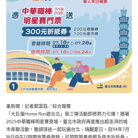
墨新聞
｜記者鄭富鈺／綜合報導
「大巨蛋Home Run遊台北」第三彈活動即將熱力引爆！隨著
2025中華職棒明星賽登場，臺北市政府再度推出超澎湃的城
市串聯活動，邀請球迷一起玩遍台北、嗨翻夏日。自114年7月
18日中午12時開放票券登錄，可領取限量商圈及夜市折抵券，