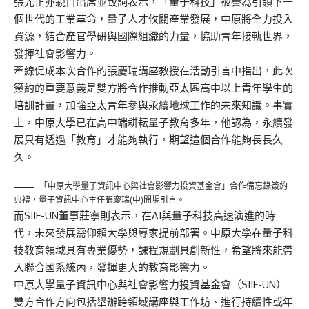
張光正亦親自出席並致詞表示，「量子科技」被譽為引領下一
個世代的工業革命，量子人才攸關產業發展，中原將全力投入
資源，結合產官學研與國際組織的力量，協助青年接軌世界，
發揮社會影響力。
牽線促成本次合作的張慶瑞講座教授在活動引言中指出，此次
簽約的重要意義是雙方將合作推動亞太區高中以上青年學生的
培訓計畫，加強亞太青年參與永續地球工作的未來知識。事實
上，中原大學已在高中端耕耘量子教育多年，他認為，永續發
展只有透過「教育」才能夠執行，期望這個合作能夠長長久
久。
「中原大學量子資訊中心與社會影響力投資基金會」合作備忘錄簽約
典禮，量子資訊中心主任張慶瑞(中)開場引言。
而SIIF-UN董事莊寧則表示，在AI與量子科技高速演進的時
代，未來發展需仰賴大學與專家提前部署。中原大學在量子科
技教育領域具有專業優勢，課程規劃具創新性，希望將來能帶
入聯合國系統內，發揮更大的教育影響力。
中原大學量子資訊中心與社會影響力投資基金會（SIIF-UN）
雙方合作方向包括舉辦跨領域講座與工作坊、進行持續性或年