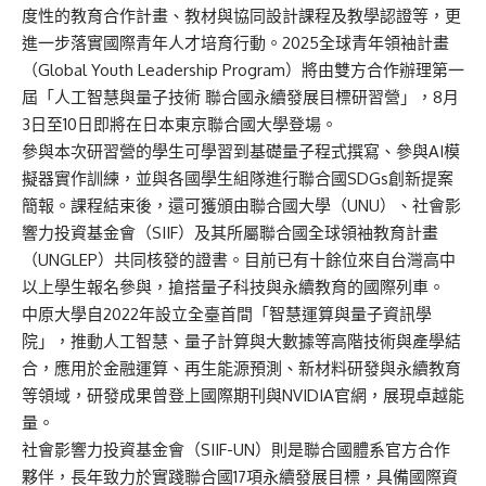
度性的教育合作計畫、教材與協同設計課程及教學認證等，更
進一步落實國際青年人才培育行動。2025全球青年領袖計畫
（Global Youth Leadership Program）將由雙方合作辦理第一
屆「人工智慧與量子技術 聯合國永續發展目標研習營」，8月
3日至10日即將在日本東京聯合國大學登場。
參與本次研習營的學生可學習到基礎量子程式撰寫、參與AI模
擬器實作訓練，並與各國學生組隊進行聯合國SDGs創新提案
簡報。課程結束後，還可獲頒由聯合國大學（UNU）、社會影
響力投資基金會（SIIF）及其所屬聯合國全球領袖教育計畫
（UNGLEP）共同核發的證書。目前已有十餘位來自台灣高中
以上學生報名參與，搶搭量子科技與永續教育的國際列車。
中原大學自2022年設立全臺首間「智慧運算與量子資訊學
院」，推動人工智慧、量子計算與大數據等高階技術與產學結
合，應用於金融運算、再生能源預測、新材料研發與永續教育
等領域，研發成果曾登上國際期刊與NVIDIA官網，展現卓越能
量。
社會影響力投資基金會（SIIF-UN）則是聯合國體系官方合作
夥伴，長年致力於實踐聯合國17項永續發展目標，具備國際資