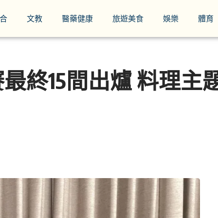
合
文教
醫藥健康
旅遊美食
娛樂
體育
最終15間出爐 料理主