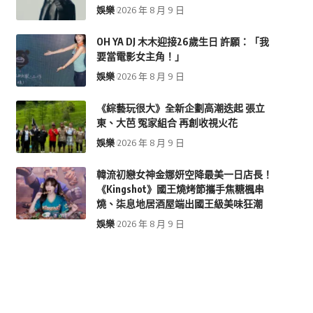
娛樂
2026 年 8 月 9 日
OH YA DJ 木木迎接26歲生日 許願：「我
要當電影女主角！」
娛樂
2026 年 8 月 9 日
《綜藝玩很大》全新企劃高潮迭起 張立
東、大芭 冤家組合 再創收視火花
娛樂
2026 年 8 月 9 日
韓流初戀女神金娜妍空降最美一日店長！
《Kingshot》國王燒烤節攜手焦糖楓串
燒、柒息地居酒屋端出國王級美味狂潮
娛樂
2026 年 8 月 9 日