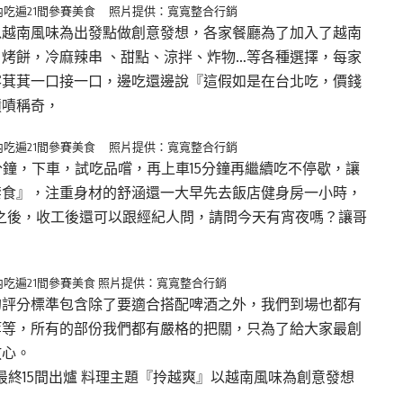
夜內吃遍21間參賽美食 照片提供：寬寬整合行銷
以越南風味為出發點做創意發想，各家餐廳為了加入了越南
烤餅，冷麻辣串 、甜點、涼拌、炸物…等各種選擇，每家
客萁萁一口接一口，邊吃還邊說『這假如是在台北吃，價錢
嘖嘖稱奇，
夜內吃遍21間參賽美食 照片提供：寬寬整合行銷
分鐘，下車，試吃品嚐，再上車15分鐘再繼續吃不停歇，讓
禁食』，注重身材的舒涵還一大早先去飯店健身房一小時，
整天之後，收工後還可以跟經紀人問，請問今天有宵夜嗎？讓哥
夜內吃遍21間參賽美食 照片提供：寬寬整合行銷
的評分標準包含除了要適合搭配啤酒之外，我們到場也都有
等等，所有的部份我們都有嚴格的把關，只為了給大家最創
放心。
最終15間出爐 料理主題『拎越爽』以越南風味為創意發想