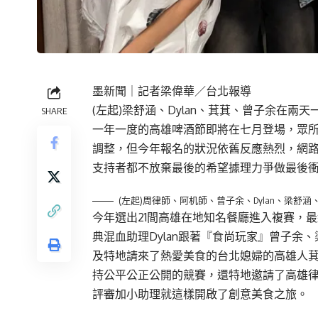
墨新聞
｜記者梁偉華／台北報導
(左起)梁舒涵、Dylan、萁萁、曾子余
在
兩天
SHARE
一年一度的高雄啤酒節即將在七月登場，眾
調整，但今年報名的狀況依舊反應熱烈，網
支持者都不放棄最後的希望據理力爭做最後
(左起)周律師、阿机師、曾子余、Dylan、梁
今年選出21間高雄在地知名餐廳進入複賽，
典混血助理Dylan跟著『食尚玩家』曾子
及特地請來了熱愛美食的台北媳婦的高雄人萁
持公平公正公開的競賽，還特地邀請了高雄
評審加小助理就這樣開啟了創意美食之旅。