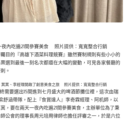
一夜內吃遍21間參賽美食
照片提供：寬寬整合行銷
所矚目的『高雄下酒菜料理競賽』雖然賽制規則有些小小的
路票選到最後一刻名次都還在大幅的變動，可見各家餐廳的
衝刺。
舒涵、萁萁、李經理開啟了創意美食之旅 照片提供：寬寬整合行銷
最終需要選出15間進到七月盛大的啤酒節攤位裡，這次由瑞
余、梁舒涵帶隊，配上『食賞達人』李奇霖經理、阿机師，以
萁，要在兩天一夜內吃遍21間參賽美食，主辦單位為了秉
律師公會的理事長周元培周律師也擔任評審之一，於是六位