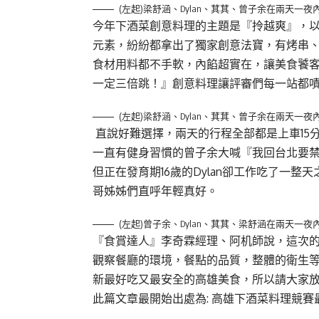
(左起)梁舒涵、Dylan、萁萁、曾子余在兩天一
今年下酒菜創意料理的主題是『拎越爽』，
元素，紛紛都拿出了獨家創意法寶，有烤串、
食材用料都不手軟，內餡超實在，讓美食饕
一定三倍跳！』創意料理讓評審們每一站都
(左起)梁舒涵、Dylan、萁萁、曾子余在兩天一
直說好難選擇，兩天的行程全部都是上車15
一直有健身習慣的曾子余大喊『我回台北要
但正在發育期16歲的Dylan卻工作吃了一
哥姊姊們直呼年輕真好。
(左起)曾子余、Dylan、萁萁、梁舒涵在兩天一
『食賞達人』李奇霖經理、阿
机
師說，這次
觀察餐廳的環境，餐點的品質，整體的衛生
新最好吃又最安全的高雄美食，所以請大家
此篇文章最開始出處為:
高雄下酒菜料理競賽