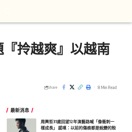
題『拎越爽』以越南
8 Min Read
Share
最新消息
周興哲31歲回望12年演藝路喊「像衝刺一
樣成長」 感嘆：以前的傷痕都是蛻變的殼