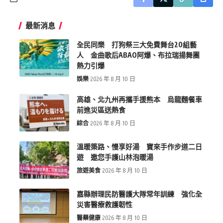
最新消息
全民同樂 打狗祭三大免費舞台20組藝
人 金曲歌后ABAO阿爆、布拉瑞揚舞團
熱力引爆
娛樂
2026 年 8 月 10 日
高雄、北九州再攜手援熊本 烏龍麵餐車
前進災區送熱食
綜合
2026 年 8 月 10 日
溫暖築路、慢享好湯 寶來手作步道二日
遊 邀您手護山林泡暖湯
旅遊美食
2026 年 8 月 10 日
嘉縣辦理民防醫護大隊常年訓練 強化全
災害醫療救護韌性
醫藥健康
2026 年 8 月 10 日