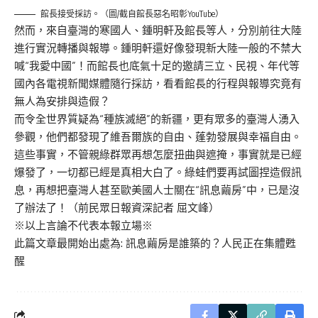
館長接受採訪。（圖/截自館長惡名昭彰YouTube）
然而，來自臺灣的寒國人、鍾明軒及館長等人，分別前往大陸
進行實況轉播與報導。鍾明軒還好像發現新大陸一般的不禁大
喊“我愛中國”！而館長也底氣十足的邀請三立、民視、年代等
國內各電視新聞媒體隨行採訪，看看館長的行程與報導究竟有
無人為安排與造假？
而令全世界質疑為“種族滅絕”的新疆，更有眾多的臺灣人湧入
參觀，他們都發現了維吾爾族的自由、蓬勃發展與幸福自由。
這些事實，不管親綠群眾再想怎麼扭曲與遮掩，事實就是已經
爆發了，一切都已經是真相大白了。綠蛙們要再試圖捏造假訊
息，再想把臺灣人甚至歐美國人士關在“訊息繭房”中，已是沒
了辦法了！（前民眾日報資深記者 屈文峰）
※以上言論不代表本報立場※
此篇文章最開始出處為:
訊息繭房是誰築的？人民正在集體甦
醒