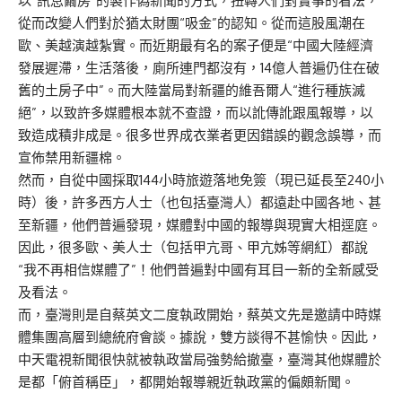
以“訊息繭房”的製作偽新聞的方式，扭轉人們對實事的看法，
從而改變人們對於猶太財團“吸金”的認知。從而這股風潮在
歐、美越演越紮實。而近期最有名的案子便是“中國大陸經濟
發展遲滯，生活落後，廁所連門都沒有，14億人普遍仍住在破
舊的土房子中”。而大陸當局對新疆的維吾爾人“進行種族滅
絕”，以致許多媒體根本就不查證，而以訛傳訛跟風報導，以
致造成積非成是。很多世界成衣業者更因錯誤的觀念誤導，而
宣佈禁用新疆棉。
然而，自從中國採取144小時旅遊落地免簽（現已延長至240小
時）後，許多西方人士（也包括臺灣人）都遠赴中國各地、甚
至新疆，他們普遍發現，媒體對中國的報導與現實大相逕庭。
因此，很多歐、美人士（包括甲亢哥、甲亢姊等網紅）都說
“我不再相信媒體了”！他們普遍對中國有耳目一新的全新感受
及看法。
而，臺灣則是自蔡英文二度執政開始，蔡英文先是邀請中時媒
體集團高層到總統府會談。據說，雙方談得不甚愉快。因此，
中天電視新聞很快就被執政當局強勢給撤臺，臺灣其他媒體於
是都「俯首稱臣」，都開始報導親近執政黨的偏頗新聞。