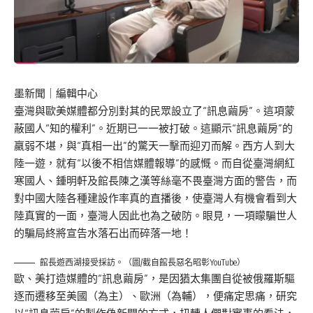
墨新聞
｜編輯中心
臺灣與歐美媒體都分別對其的民眾設立了“訊息繭房”。這項蒙
蔽國人“知的權利”。近期已一一被打破。這顯示“訊息繭房”的
羸弱不堪，與“真相一出”的驚天一擊而迎刃而解。西方人到大
陸一遊，就有“以後不相信媒體報導”的感慨。而自從臺灣網紅
寒國人、鍾明軒及館長陳之漢等絲毫不畏臺灣方面的警告，而
對中國大陸各種建設作率真的直播後，使臺灣人有機會看到大
陸真實的一面，臺灣人因此也為之破防。眼見，一項矇騙世人
的騙局終將宣告水落石出而碎落一地！
館長遊西湖接受採訪。（圖/截自館長惡名昭彰YouTube）
歐、美打造媒體的“訊息繭房”，是因猶太集團自從被俄羅斯驅
逐而遷移至美國（為主）、歐洲（為輔），便痛定思痛，研究