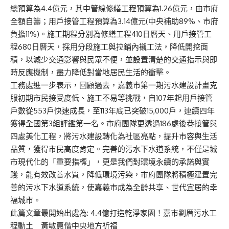
總預算為4.4億元，其中管線修繕工程預算為1.26億元，由市府
全額自籌；用戶接管工程預算為3.14億元(中央補助89%、市府
負擔11%)。施工期程分別為修繕工程410日曆天、用戶接管工
程680日曆天，採用分段施工與拉鋪內襯工法，降低開挖面
積，以減少交通影響與民眾不便，並設置清楚的交通指示與即
時反應機制，盡力降低對當地居民生活的衝擊。
工務處進一步表示，回顧過去，嘉義市第一期污水建設計畫克
服初期市民接受度低、施工不易等挑戰，自107年起用戶接管
戶數從553戶快速成長，至113年底已突破15,000戶，連續四年
獲得全國第3組評鑑第一名。市府團隊更透過186處後巷接管與
四處美化工程，將污水建設轉化為社區亮點，提升市容與生活
品質，獲得市民高度肯定。完善的污水下水道系統，不僅是城
市現代化的「重要指標」，更是我們對環境永續的承諾與實
踐，能有效改善水質，降低環境污染，市府團隊將積極建置完
善的污水下水道系統，使嘉義市成為全齡共享、世代宜居的幸
福城市。
此篇文章最開始出處為:
4.4億打造乾淨家園！嘉市劉厝污水工
程動土 黃敏惠偕中央地方祈福