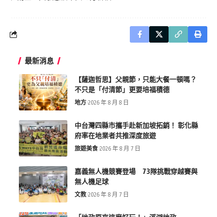
最新消息
【薩迦哲思】父親節，只能大餐一頓嗎？
不只是「付清節」更要培福積德
地方
2026 年 8 月 8 日
中台灣四縣市攜手赴新加坡拓銷！ 彰化縣
府率在地業者共推深度旅遊
旅遊美食
2026 年 8 月 7 日
嘉義無人機競賽登場 73隊挑戰穿越賽與
無人機足球
文教
2026 年 8 月 7 日