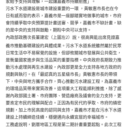
家給予支持與理解，一起讓嘉義市持續前進」。
污水下水道建設是城市建設重要的一環 ，黃敏惠市長也在今
日有感而發的表示，嘉義市是一座腳踏實地做事的城市，市府
會持續爭取中央預算提計畫送審、競爭，嘉義市不缺計畫，缺
的是中央的支持與鼓勵，期盼中央可以支持。
內政部政務次長董建宏（上圖左2）說，很高興能出席見證嘉
義市推動基礎建設的具體成果。污水下水道系統雖然屬於民眾
日常生活中不易察覺的設施，但卻攸關城市發展與公共衛生，
是衡量國家進步與生活品質的重要指標。中央政府長期致力推
動污水處理與再生水建設，內政部更是全力支持各地方政府的
規劃與執行。在「最認真的五星級市長」黃敏惠市長的帶領
下，中央與地方攜手合作，齊心推動污水建設工程，為嘉義市
的環境品質帶來實質改善。這項重大工程能順利推進，除了感
謝內政部國土署、市府團隊、營造廠商及議會的全力支持，更
要肯定市民的理解與配合。正因為有民代的爭取、市府的縝密
規劃，加上市民高度的認同與支持，嘉義市才能在污水下水道
建設上持續締造佳績，穩健邁向永續宜居的幸福城市。
工務處說明，劉厝地區工程是第二期計畫重要起點。此次工程