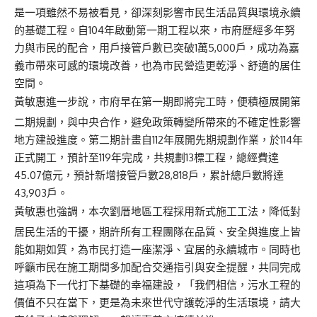
是一項雖然不易被看見，卻深刻影響市民生活品質與環境永續
的基礎工程。自104年啟動第一期工程以來，市府歷經多年努
力與市民的配合，用戶接管戶數已突破1萬5,000戶，成功為嘉
義市帶來可感的環境改善，也為市民營造更乾淨、舒適的居住
空間。
黃敏惠進一步說，市府早在第一期即將完工時，便積極展開第
二期規劃，與中央合作，避免政策轉變所帶來的不確定性影響
地方建設進度。第二期計畫自112年展開先期規劃作業，於114年
正式開工，預計至119年完成，共規劃13標工程，總經費達
45.07億元，預計新增接管戶數28,818戶，累計總戶數將達
43,903戶。
黃敏惠也強調，本次劉厝地區工程採用新式施工工法，降低對
居民生活的干擾，期許所有工程團隊在品質、安全與進度上皆
能如期如質，為市民打造一座潔淨、宜居的永續城市。同時也
呼籲市民在施工期間多加配合交通指引與安全提醒，共同完成
這項為下一代打下基礎的幸福建設，「我們相信，污水工程的
價值不只在當下，更是為未來世代守護乾淨的生活環境，請大