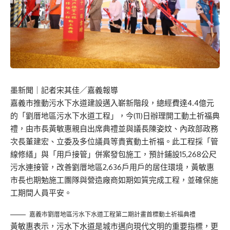
墨新聞
｜記者宋其佳／嘉義報導
嘉義市推動污水下水道建設邁入嶄新階段，總經費達4.4億元
的「劉厝地區污水下水道工程」，今(11)日辦理開工動土祈福典
禮，由市長黃敏惠親自出席典禮並與議長陳姿妏、內政部政務
次長董建宏、立委及多位議員等貴賓動土祈福。此工程採「管
線修繕」與「用戶接管」併案發包施工，預計鋪設15,268公尺
污水連接管，改善劉厝地區2,636戶用戶的居住環境，黃敏惠
市長也期勉施工團隊與營造廠商如期如質完成工程，並確保施
工期間人員平安。
嘉義市劉厝地區污水下水道工程第二期計畫首標動土祈福典禮
黃敏惠表示，污水下水道是城市邁向現代文明的重要指標，更