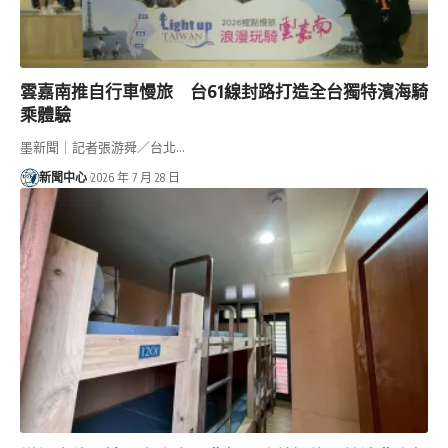
雲嘉南推自行車慢旅 台61線封路打造全台獨特濱海騎
乘體驗
墨新聞｜記者張游舜／台北…
新聞中心
2026 年 7 月 28 日