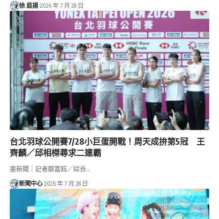
徐 庭揚
2026 年 7 月 28 日
台北羽球公開賽7/28小巨蛋開戰！周天成拚第5冠 王
齊麟／邱相榤尋求二連霸
墨新聞｜記者鄭富鈺／綜合…
新聞中心
2026 年 7 月 28 日