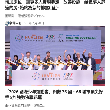
增加床位 讓更多人實現夢想 改善設施 給追夢人舒
適的房~始終為您的排雲山莊~
墨新聞｜記者張游舜／台北…
新聞中心
2026 年 7 月 28 日
「2026 國際少年運動會」倒數 26 國、68 城市頂尖好
手 8/1 強勢決戰花蓮
由花蓮縣政府主辦、運動部…