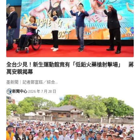
全台少見！新生運動館竟有「低鉛火藥槍射擊場」 蔣
萬安親揭幕
墨新聞｜記者鄭富鈺／綜合…
新聞中心
2026 年 7 月 28 日