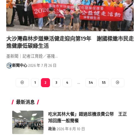
大沙灣森林步道樂活健走迎向第19年 謝國樑邀市民走
進健康低碳綠生活
墨新聞｜記者江育銓／基隆…
新聞中心
2026 年 7 月 26 日
1
2
3
4
...
54
55
最新消息
吃米其林大餐」錯過班機浪費公帑 王正
旭回應一般簡餐
政治
2026 年 8 月 10 日