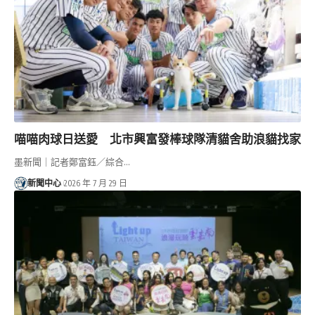
喵喵肉球日送愛 北市興富發棒球隊清貓舍助浪貓找家
墨新聞｜記者鄭富鈺／綜合…
新聞中心
2026 年 7 月 29 日