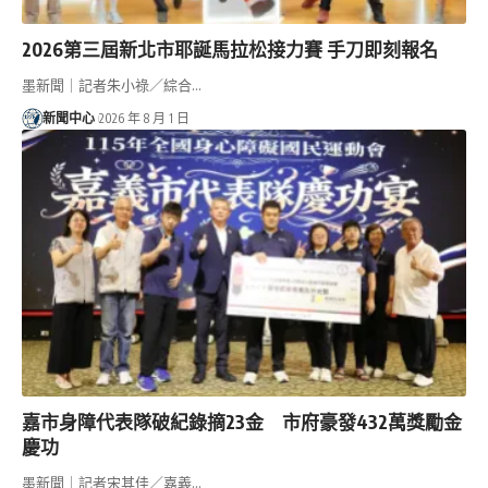
2026第三屆新北市耶誕馬拉松接力賽 手刀即刻報名
墨新聞｜記者朱小祿／綜合…
新聞中心
2026 年 8 月 1 日
嘉市身障代表隊破紀錄摘23金 市府豪發432萬獎勵金
慶功
墨新聞｜記者宋其佳／嘉義…