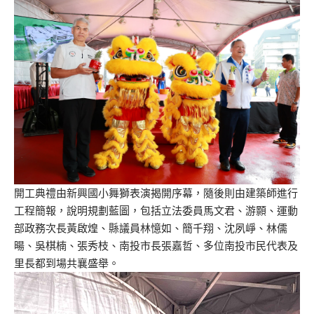
開工典禮由新興國小舞獅表演揭開序幕，隨後則由建築師進行
工程簡報，說明規劃藍圖，包括立法委員馬文君、游顥、運動
部政務次長黃啟煌、縣議員林憶如、簡千翔、沈夙崢、林儒
暘、吳棋楠、張秀枝、南投市長張嘉哲、多位南投市民代表及
里長都到場共襄盛舉。