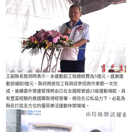
王副縣長致詞時表示，本運動館工程總經費為5億元，感謝運
動部補助1億元，縣府將統包工程與促參招商作業都一次完
成，後續委外營運管理將由已在全國經營過23座運動場館、具
有豐富經驗的救國團取得經營權，相信在公私協力下，必能為
縣民打造全方位的優質樂活運動休閒場域。