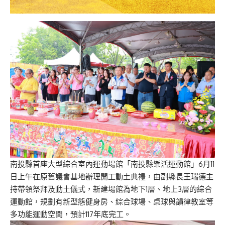
南投縣首座大型綜合室內運動場館「南投縣樂活運動館」6月11
日上午在原舊議會基地辦理開工動土典禮，由副縣長王瑞德主
持帶領祭拜及動土儀式，新建場館為地下1層、地上3層的綜合
運動館，規劃有新型態健身房、綜合球場、桌球與韻律教室等
多功能運動空間，預計117年底完工。