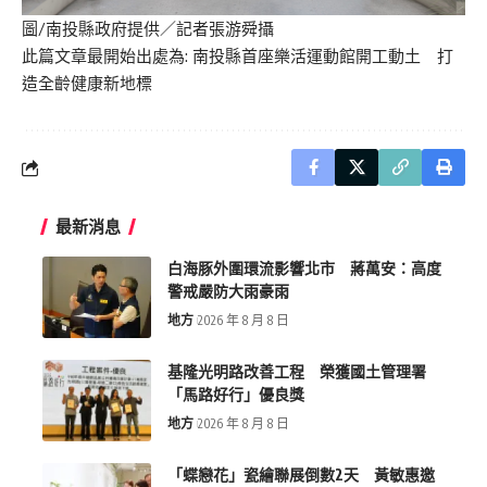
圖/南投縣政府提供／記者張游舜攝
此篇文章最開始出處為:
南投縣首座樂活運動館開工動土 打
造全齡健康新地標
最新消息
白海豚外圍環流影響北市 蔣萬安：高度
警戒嚴防大雨豪雨
地方
2026 年 8 月 8 日
基隆光明路改善工程 榮獲國土管理署
「馬路好行」優良獎
地方
2026 年 8 月 8 日
「蝶戀花」瓷繪聯展倒數2天 黃敏惠邀