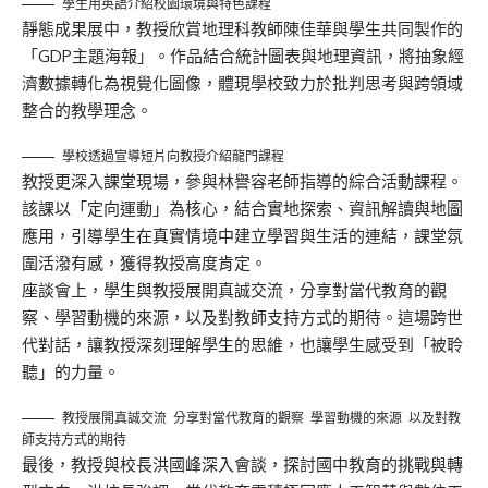
學生用英語介紹校園環境與特色課程
靜態成果展中，教授欣賞地理科教師陳佳華與學生共同製作的
「GDP主題海報」。作品結合統計圖表與地理資訊，將抽象經
濟數據轉化為視覺化圖像，體現學校致力於批判思考與跨領域
整合的教學理念。
學校透過宣導短片向教授介紹龍門課程
教授更深入課堂現場，參與林譽容老師指導的綜合活動課程。
該課以「定向運動」為核心，結合實地探索、資訊解讀與地圖
應用，引導學生在真實情境中建立學習與生活的連結，課堂氛
圍活潑有感，獲得教授高度肯定。
座談會上，學生與教授展開真誠交流，分享對當代教育的觀
察、學習動機的來源，以及對教師支持方式的期待。這場跨世
代對話，讓教授深刻理解學生的思維，也讓學生感受到「被聆
聽」的力量。
教授展開真誠交流 分享對當代教育的觀察 學習動機的來源 以及對教
師支持方式的期待
最後，教授與校長洪國峰深入會談，探討國中教育的挑戰與轉