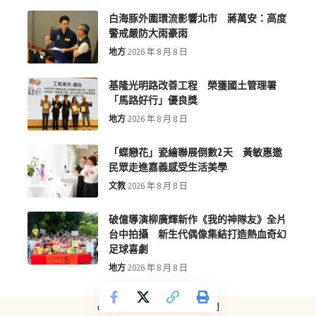
白海豚外圍環流影響北市 蔣萬安：高度
警戒嚴防大雨豪雨
地方
2026 年 8 月 8 日
基隆光明路改善工程 榮獲國土管理署
「馬路好行」優良獎
地方
2026 年 8 月 8 日
「蝶戀花」瓷繪聯展倒數2天 黃敏惠邀
民眾走進嘉義感受生活美學
文教
2026 年 8 月 8 日
破億導演柳廣輝新作《我的神隊友》全片
台中拍攝 新生代偶像集結打造熱血奇幻
足球喜劇
地方
2026 年 8 月 8 日
copyright © more-new.tw 墨新聞