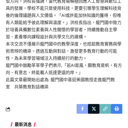
型方向。洪校長強調，當代教育需積極回應人工智慧與數位工
具的發展，學校不能只是使用科技，更要引導學生理解科技背
後的倫理議題與人文價值。「AI或許能加快知識的獲得，但唯
有人類能給予彼此理解與溫度。」洪校長指出，龍門國中致力
於培養具備數位素養與人性關懷的學習者，持續推動自主學
習、素養導向課程設計與共學文化的建構。
本次交流不僅展示龍門國中的教學深度，也搭起教育實務與學
術思辨的橋梁。透過互動與對話，激發更多教育行動的可能
性，為未來學習場域注入持續前行的動力。
龍門國中鼓勵莘莘學子們表示,「若AI是風，願教育是帆，有方
向、有意志，終能載人抵達更遠的岸。」
此篇文章最開始出處為:
龍門國中喜迎美國教授走進龍門教
室 共築教育對話橋梁
最新消息