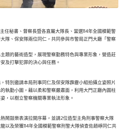
主任秘書、督察長暨各直屬大隊長、當選114年全國模範警
警大隊、保安隊兩位同仁，共同參與市警局正門大廳「警察
為主題的藝術造型，展現警察勤務特色與專業形象，營造莊
治安及打擊犯罪的決心與任務。
點，特別邀請本局刑事同仁及保安隊霹靂小組拍攝立姿照片
化的執勤小圖，藉以柔和警察嚴肅面，利用大門正廳內圓柱
英姿，以樹立警察機關專業執法形象。
熱鬧鼓樂表演拉開序幕，並請2位造型主角刑事警察大隊
龍以及榮獲114年全國模範警察刑警大隊偵查佐趙崢同仁共