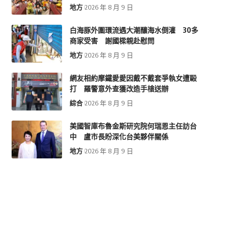
地方
2026 年 8 月 9 日
白海豚外圍環流遇大潮釀海水倒灌 30多
商家受害 謝國樑親赴慰問
地方
2026 年 8 月 9 日
網友相約摩鐵愛愛因戴不戴套爭執女遭毆
打 羅警意外查獲改造手槍送辦
綜合
2026 年 8 月 9 日
美國智庫布魯金斯研究院何瑞恩主任訪台
中 盧市長盼深化台美夥伴關係
地方
2026 年 8 月 9 日