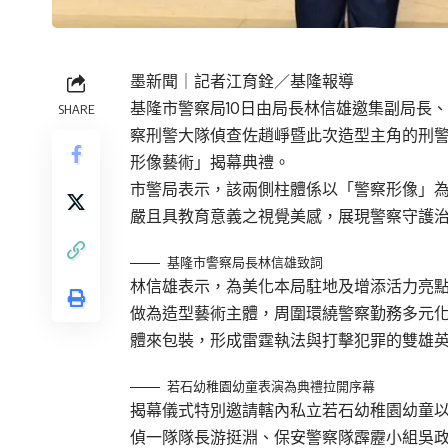
墨新聞
｜記者江育銓／基隆報導
基隆市警察局10日由局長林信雄邀集副局長、
SHARE
察刑警大隊偵查佐趙崢暨此次造型主角的刑
形像藝術」揭幕典禮。
市警局表示，該兩側柱體係以「警察形像」
嚴且具教育意義之視覺美感，展現警察守護
基隆市警察局長林信雄致詞
林信雄表示，為美化本局駐地及增添活力亮
做為造型藝術主體，周圍環繞警察勤務多元
體來包裝，形成雷霆執法與打擊犯罪的雙雄
若石幼稚園幼童表演為典禮拉開序幕
揭幕儀式特別邀請轄內私立若石幼稚園幼童以
偵一隊隊長游挺淵、保安警察隊霹靂小組吳政