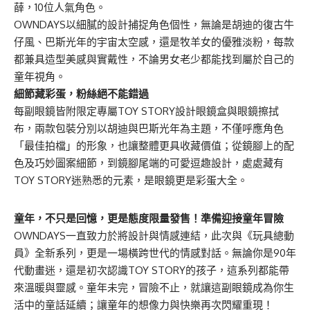
薛，10位人氣角色。
OWNDAYS以細膩的設計捕捉角色個性，無論是胡迪的復古牛
仔風、巴斯光年的宇宙太空感，還是牧羊女的優雅淡粉，每款
都兼具造型美感與實戴性，不論男女老少都能找到屬於自己的
童年視角。
細節藏彩蛋，粉絲絕不能錯過
每副眼鏡皆附限定專屬TOY STORY設計眼鏡盒與眼鏡擦拭
布，兩款包裝分別以胡迪與巴斯光年為主題，不僅呼應角色
「最佳拍檔」的形象，也讓整體更具收藏價值；從鏡腳上的配
色及巧妙圖案細節，到鏡腳尾端的可愛逗趣設計，處處藏有
TOY STORY迷熟悉的元素，是眼鏡更是彩蛋大全。
童年，不只是回憶，更是態度
限量發售！準備迎接童年冒險
OWNDAYS一直致力於將設計與情感連結，此次與《玩具總動
員》全新系列，更是一場橫跨世代的情感對話。無論你是90年
代動畫迷，還是初次認識TOY STORY的孩子，這系列都能帶
來溫暖與靈感。童年未完，冒險不止，就讓這副眼鏡成為你生
活中的童話延續；讓童年的想像力與快樂再次閃耀重現！