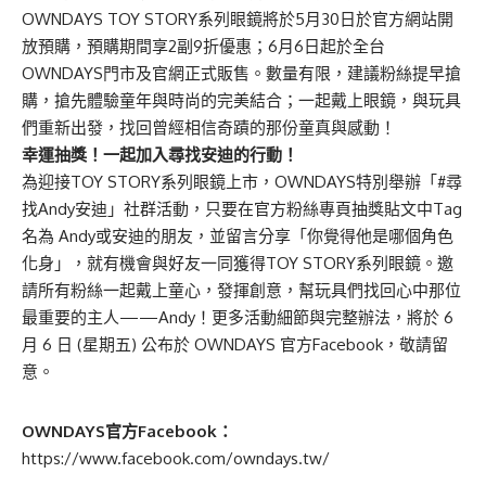
OWNDAYS TOY STORY系列眼鏡將於5月30日於官方網站開
放預購，預購期間享2副9折優惠；6月6日起於全台
OWNDAYS門市及官網正式販售。數量有限，建議粉絲提早搶
購，搶先體驗童年與時尚的完美結合；一起戴上眼鏡，與玩具
們重新出發，找回曾經相信奇蹟的那份童真與感動！
幸運抽獎！一起加入尋找安迪的行動！
為迎接TOY STORY系列眼鏡上市，OWNDAYS特別舉辦「#尋
找Andy安迪」社群活動，只要在官方粉絲專頁抽獎貼文中Tag
名為 Andy或安迪的朋友，並留言分享「你覺得他是哪個角色
化身」，就有機會與好友一同獲得TOY STORY系列眼鏡。邀
請所有粉絲一起戴上童心，發揮創意，幫玩具們找回心中那位
最重要的主人——Andy！更多活動細節與完整辦法，將於 6
月 6 日 (星期五) 公布於 OWNDAYS 官方Facebook，敬請留
意。
OWNDAYS
官方Facebook：
https://www.facebook.com/owndays.tw/