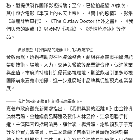
務，還提供製作團隊影視補助；至今，已協拍超過170家次，
其中包含電影《車頂上的玄天上帝》、《雨中的慾情》、影集
《華麗計程車行》、《The Outlaw Doctor 化外之醫》、《我
們與惡的距離Ⅱ》以及MV《初蕊》、《愛情燒冷冰》等作
品。
黃敏惠至《我們與惡的距離Ⅱ》拍攝現場探班
黃敏惠說，透過補助與在地資源整合，劇組在嘉義市拍攝時能
帶動技術、場地、人力、交通與餐飲等產業鏈合作，促進就業
與產值。市府將持續打造優質影視環境，期望能吸引更多影視
團隊前來嘉義市拍攝，進一步推廣城市品牌與促進觀光產業發
展。
我們與惡的距離Ⅱ》劇照-嘉樂福夜市。
嘉義市政府觀光新聞處指出，《我們與惡的距離Ⅱ》由金鐘導
演林君陽、金鐘編劇呂蒔媛及製作人林昱伶、江承恩聯手打
造，主演陣容包括周渝民、薛仕凌、楊貴媚、謝欣穎及于子育
等多位實力派演員；第二季延續了首季對社會議題的深刻描
繪，探討隨機殺人事件對個人與家庭命運的長期影響，同時圍