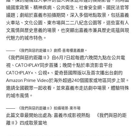
繞國家政策、精神疾病、公共衛生、社會安全網、國民法官等
議題；劇組於嘉義市拍攝期間，深入多個地點取景，包括嘉義
火車站、文化公園、東市場與二二八紀念公園等，這些富有人
文風情與歷史意義的場景，也突顯出嘉義市兼具歷史底蘊與現
代魅力的城市特色。
《我們與惡的距離Ⅱ》劇照-喜粵樓嘉義廳。
《我們與惡的距離Ⅱ》自6月7日起每週六晚間九點在公共電
視、CATCHPLAY同步首播；晚間十點於串流影音平台
CATCHPLAY+、公視+、愛奇藝國際版以及首次播出台劇的
Amazon Prime Video於海外超過240個國家或地區同步上架。
邀請全國觀眾一起收看，並來嘉義市走訪劇中場景，體驗特殊
的城市風情。
《我們與惡的距離Ⅱ》拍攝場景-東市場
此篇文章最開始出處為:
嘉義市成影視熱點 《我們與惡的距
離Ⅱ》四成取景當地