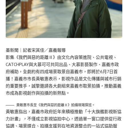
墨新聞
｜記者宋其佳／嘉義報導
影集《我們與惡的距離Ⅱ》由文化內容策進院、公共電視、
CATCHPLAY與大慕可可共同出品、大慕影藝製作、嘉義市政
府補助，全劇約有四成場景取景自嘉義市，即將於6月7日首
播！嘉義市市長黃敏惠表示，影視作品是文化傳播與城市行銷
的重要推手，誠摯邀請各大劇組來嘉義市取景拍攝，推動嘉義
市成為影視創作與拍攝的新熱點。
黃敏惠市長至《我們與惡的距離Ⅱ》拍攝現場探班。
黃敏惠指出，嘉義市政府近年來積極推動「十大旗艦影視新協
力計畫」，不僅成立影視協拍中心，透過單一窗口提供從行政
協調、場景媒合、拍攝支援到在地資源整合的一站式協助服