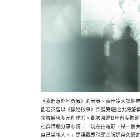
《我們意外地勇氣》劉若英、薛仕凌大談姐
劉若英曾以《徵婚啟事》榮獲第1屆台北電影
領域展現多元創作力。此次睽違13年再度擔
社群媒體分享心情：「現在拍電影，是一個美
自己當新人。」更讓觀眾引頸企盼奶茶久違