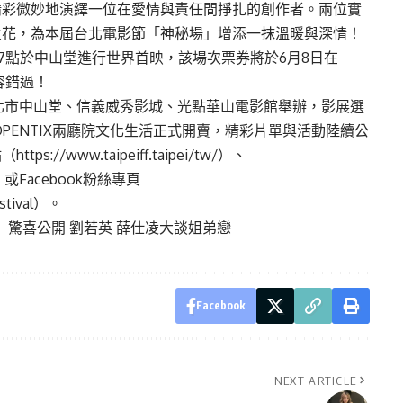
精彩微妙地演繹一位在愛情與責任間掙扎的創作者。兩位實
火花，為本屆台北電影節「神秘場」增添一抹溫暖與深情！
7點於中山堂進行世界首映，該場次票券將於6月8日在
容錯過！
在臺北市中山堂、信義威秀影城、光點華山電影館舉辦，影展選
OPENTIX兩廳院文化生活正式開賣，精彩片單與活動陸續公
站（
https://www.taipeiff.taipei/tw/
）、
）或Facebook粉絲專頁
tival
）。
」驚喜公開 劉若英 薛仕凌大談姐弟戀
Facebook
NEXT ARTICLE