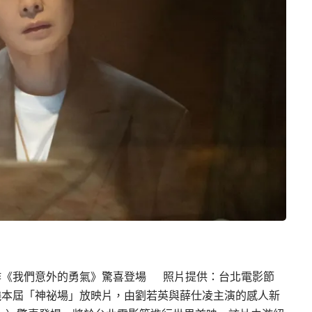
作《我們意外的勇氣》驚喜登場 照片提供：台北電影節
揭曉本屆「神祕場」放映片，由劉若英與薛仕凌主演的感人新