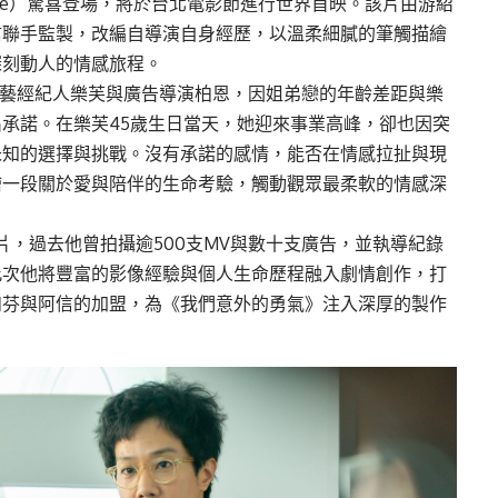
ourage）驚喜登場，將於台北電影節進行世界首映。該片由游紹
信聯手監製，改編自導演自身經歷，以溫柔細膩的筆觸描繪
深刻動人的情感旅程。
演藝經紀人樂芙與廣告導演柏恩，因姐弟戀的年齡差距與樂
承諾。在樂芙45歲生日當天，她迎來事業高峰，卻也因突
未知的選擇與挑戰。沒有承諾的感情，能否在情感拉扯與現
繪一段關於愛與陪伴的生命考驗，觸動觀眾最柔軟的情感深
片，過去他曾拍攝逾500支MV與數十支廣告，並執導紀錄
此次他將豐富的影像經驗與個人生命歷程融入劇情創作，打
如芬與阿信的加盟，為《我們意外的勇氣》注入深厚的製作