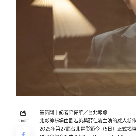
墨新聞
｜記者梁偉華／台北報導
北影神祕場由劉若英與薛仕凌主演的感人新
SHARE
2025年第27屆台北電影節今（5日）正式