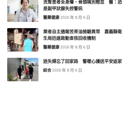
洗腎患者全身癢、骨頭痛別輕忽 醫：恐
是副甲狀腺失控警訊
醫藥健康
2026 年 8 月 6 日
業者自主通報苦茶油檢驗異常 嘉義縣衛
生局迅速啟動查核回收機制
醫藥健康
2026 年 8 月 6 日
迷失婦忘了回家路 警暖心護送平安返家
綜合
2026 年 8 月 6 日