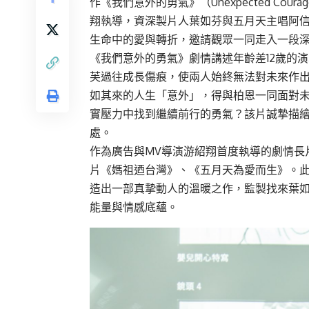
作《我們意外的勇氣》（Unexpected C
翔執導，資深製片人葉如芬與五月天主唱阿
生命中的愛與轉折，邀請觀眾一同走入一段
《我們意外的勇氣》劇情講述年齡差12歲的
芙過往成長傷痕，使兩人始終無法對未來作出
如其來的人生「意外」，得與柏恩一同面對
實壓力中找到繼續前行的勇氣？該片誠摯描
處。
作為廣告與MV導演游紹翔首度執導的劇情長
片《媽祖迺台灣》、《五月天為愛而生》。
造出一部真摯動人的溫暖之作，監製找來葉
能量與情感底蘊。