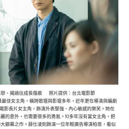
弟戀、揭過往成長傷痕 照片提供：台北電影節
獎最佳女主角，橫跨歌壇與影壇多年，近年更在導演與編劇
綱電影長片女主角，飾演外表堅強、內心敏感的樂芙。她在
麗的意外，也需要很多的勇氣。10多年沒有當女主角，把
的大銀幕之作。薛仕凌則飾演一位年輕廣告導演柏恩，看似