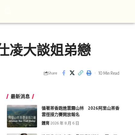
薛仕凌大談姐弟戀
10 Min Read
Share
最新消息
循著茶香跑進雲霧山林 2026阿里山茶香
雲徑接力賽開放報名
體育
2026 年 8 月 6 日