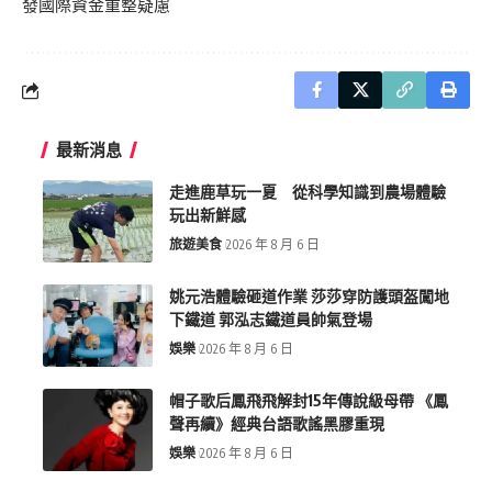
發國際資金重整疑慮
最新消息
走進鹿草玩一夏 從科學知識到農場體驗
玩出新鮮感
旅遊美食
2026 年 8 月 6 日
姚元浩體驗砸道作業 莎莎穿防護頭盔闖地
下鐵道 郭泓志鐵道員帥氣登場
娛樂
2026 年 8 月 6 日
帽子歌后鳳飛飛解封15年傳說級母帶 《鳳
聲再續》經典台語歌謠黑膠重現
娛樂
2026 年 8 月 6 日