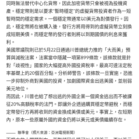
同時無法替代中心化貨幣，因此加密貨幣只會被視為投機資
產。穩定幣則是以要求“暫時穩定”的虛擬貨幣投資者作為一短
暫時間的穩定需求。一個穩定幣通常以1美元為對價發行。因
此，穩定幣將在被購入後，發行方將用得到的虛擬貨幣立刻換
成短期美債。而穩定幣的發行者則將以到期國債的利息來獲
利。
美國眾議院則已於5月22日通過川普總統力推的「大而美」預
算與減稅法案，法案當中隱藏一項第899條款，該條款就是針
對「歧視性」國家的大幅提高外國投資稅率，最高可達法定稅
率基礎上的20個百分點。分析師警告，該條款一旦實施，恐進
一步抑制外商對美國的投資，加劇國際資金出逃美國，並削弱
美元地位。
而因此，川普也給了想出逃的外國企業一個資金逃出而不被課
征20%高額稅率的法門。即讓外企透過購買穩定幣避稅，而穩
定幣發行方再將收到的資金換成美債或美元。事實上，在短期
內，原本一些原屬外國的資金仍將以美元或美債繼續存在。
聯準會（照片來源：亞洲電視新聞）