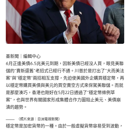
墨新聞
｜編輯中心
6月正逢美債6.5兆美元到期，因新美債已經沒人買，眼見美聯
儲的“賣新還舊”老招式已經行不通。川普於是打出了“大而美法
案”與“穩定幣”兩招相互支撐，先迫使美國外企購買穩定幣，再
以穩定幣購買美債與美元的買空賣空方式來保駕美聯儲。而就
是那麼湊巧，香港也剛好在5月22日通過了“穩定幣條例草
案”，也與世界有關國家形成集體合作力圖阻止美元、美債崩
潰的趨勢。
（照片來源：亞洲電視新聞）
穩定幣是加密貨幣的一種。由於一般虛擬貨幣容易受到波動，