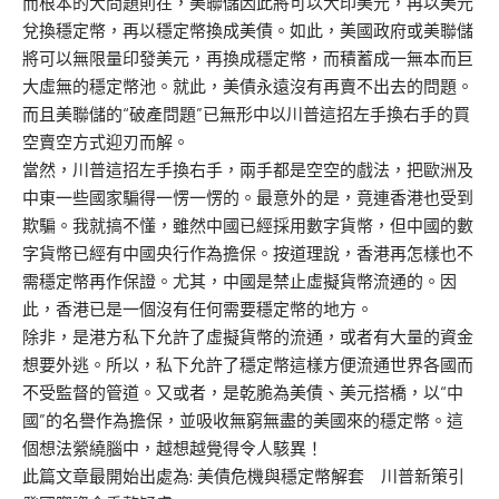
而根本的大問題則在，美聯儲因此將可以大印美元，再以美元
兌換穩定幣，再以穩定幣換成美債。如此，美國政府或美聯儲
將可以無限量印發美元，再換成穩定幣，而積蓄成一無本而巨
大虛無的穩定幣池。就此，美債永遠沒有再賣不出去的問題。
而且美聯儲的“破產問題”已無形中以川普這招左手換右手的買
空賣空方式迎刃而解。
當然，川普這招左手換右手，兩手都是空空的戲法，把歐洲及
中東一些國家騙得一愣一愣的。最意外的是，竟連香港也受到
欺騙。我就搞不懂，雖然中國已經採用數字貨幣，但中國的數
字貨幣已經有中國央行作為擔保。按道理說，香港再怎樣也不
需穩定幣再作保證。尤其，中國是禁止虛擬貨幣流通的。因
此，香港已是一個沒有任何需要穩定幣的地方。
除非，是港方私下允許了虛擬貨幣的流通，或者有大量的資金
想要外逃。所以，私下允許了穩定幣這樣方便流通世界各國而
不受監督的管道。又或者，是乾脆為美債、美元搭橋，以“中
國”的名譽作為擔保，並吸收無窮無盡的美國來的穩定幣。這
個想法縈繞腦中，越想越覺得令人駭異！
此篇文章最開始出處為:
美債危機與穩定幣解套 川普新策引